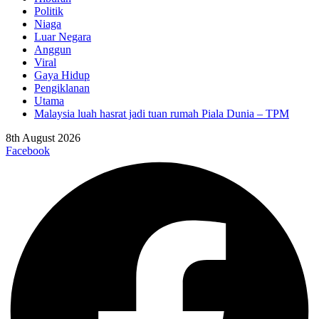
Politik
Niaga
Luar Negara
Anggun
Viral
Gaya Hidup
Pengiklanan
Utama
Malaysia luah hasrat jadi tuan rumah Piala Dunia – TPM
8th August 2026
Facebook