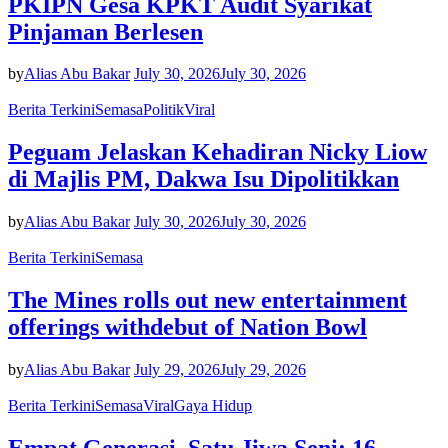
PKIPN Gesa KPKT Audit Syarikat
Pinjaman Berlesen
by
Alias Abu Bakar
July 30, 2026
July 30, 2026
Berita Terkini
Semasa
Politik
Viral
Peguam Jelaskan Kehadiran Nicky Liow
di Majlis PM, Dakwa Isu Dipolitikkan
by
Alias Abu Bakar
July 30, 2026
July 30, 2026
Berita Terkini
Semasa
The Mines rolls out new entertainment
offerings withdebut of Nation Bowl
by
Alias Abu Bakar
July 29, 2026
July 29, 2026
Berita Terkini
Semasa
Viral
Gaya Hidup
Empat Generasi, Satu Jiwa Seni: 16