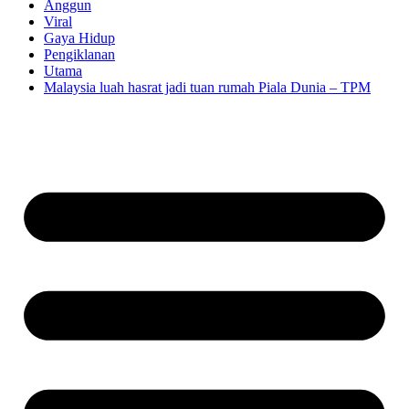
Anggun
Viral
Gaya Hidup
Pengiklanan
Utama
Malaysia luah hasrat jadi tuan rumah Piala Dunia – TPM