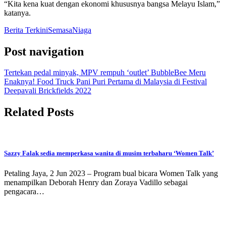
“Kita kena kuat dengan ekonomi khususnya bangsa Melayu Islam,”
katanya.
Berita Terkini
Semasa
Niaga
Post navigation
Tertekan pedal minyak, MPV rempuh ‘outlet’ BubbleBee Meru
Enaknya! Food Truck Pani Puri Pertama di Malaysia di Festival
Deepavali Brickfields 2022
Related Posts
Sazzy Falak sedia memperkasa wanita di musim terbaharu ‘Women Talk’
Petaling Jaya, 2 Jun 2023 – Program bual bicara Women Talk yang
menampilkan Deborah Henry dan Zoraya Vadillo sebagai
pengacara…