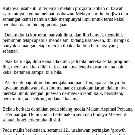
Katanya, usaha itu diterjemah melalui program latihan di bawah
syarikatnya, kerana melihat usahawan Melayu hari ini berjiwa dan
semangat kental namun tidak mempunyai ilmu untuk terus kekal
bertahan dalam bidang perniagaan.
“Dalam dunia korporat, banyak ilmu, dan Ibu banyak mendidik
pemimpin tetapi apabila mendalami bidang usahawan, Ibu nampak
banyak semangat tetapi mereka tidak ada ilmu berniaga yang
sebenar.
“Nak berniaga, ilmu kena ada dulu, jadi bila mereka sertai program
Ibu, mereka takkan fikir nak cepat kaya tetapi macam mana nak
kekal bertahan sampai bila-bila.
“Allah dah bagi ilmu dan pengalaman pada Ibu, apa salahnya Ibu
kayakan usahawan, dan Ibu memang masukkan jarum dalam jiwa
mereka untuk menjadi jutawan dermawan lebih baik, bersistem,
berstruktur, ada sokongan data,” katanya.
Beliau berkata demikian pada sidang media Malam Aspirasi Pejuang
– Perjuangan Demi Cinta, bertemakan seni dan budaya Melayu di
sebuah hotel terkemuka di sini.
Pada majlis berkenaan, seramai 121 usahawan peringkat ‘growth