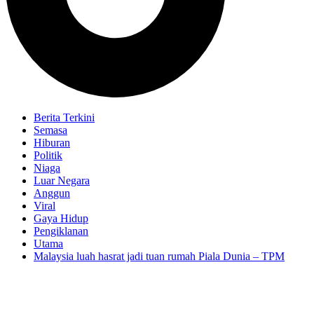
Berita Terkini
Semasa
Hiburan
Politik
Niaga
Luar Negara
Anggun
Viral
Gaya Hidup
Pengiklanan
Utama
Malaysia luah hasrat jadi tuan rumah Piala Dunia – TPM