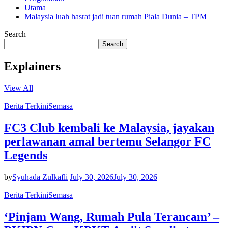
Utama
Malaysia luah hasrat jadi tuan rumah Piala Dunia – TPM
Search
Search
Explainers
View All
Berita Terkini
Semasa
FC3 Club kembali ke Malaysia, jayakan
perlawanan amal bertemu Selangor FC
Legends
by
Syuhada Zulkafli
July 30, 2026
July 30, 2026
Berita Terkini
Semasa
‘Pinjam Wang, Rumah Pula Terancam’ –