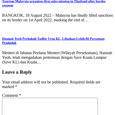
Tourism Malaysia organises first sales mission in Thailand after border
reopens
BANGKOK, 18 August 2022 – Malaysia has finally lifted sanctions
on its border on 1st April 2022, marking the end of…
Hannah Yeoh Perkukuh Tadbir Urus KL, Libatkan Lebih 80 Persatuan
Penduduk
Menteri di Jabatan Perdana Menteri (Wilayah Persekutuan), Hannah
Yeoh, telah mengadakan pertemuan dengan Save Kuala Lumpur
(Save KL) dan Kuala…
Leave a Reply
Your email address will not be published.
Required fields are
marked
*
Comment
*