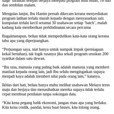
stage’ diraikan selepas berjaya melepasi program lima bulan, 16 hari
dan sembilan malam.
Mengulas lanjut, Ibu Hanim pernah dikecam kerana menyediakan
program latihan terlalu murah kepada dengan menyasarkan saiz
kumpulan terlalu kecil seramai 30 usahawan setiap ‘batch’, malah
kadang kala memberikan perkhidmatan secara percuma
Bagaimanapun, beliau tidak mempedulikan kata-kata orang kerana
tahu apa yang diperjuangkan.
“Perjuangan saya, niat hanya untuk nampak impak (perniagaan
kekal bertahan), tak logik rasanya jika sekali program uruskan 200
syarikat dalam satu dewan.
“Ibu rasa, manusia yang paling baik adalah manusia yang memberi
manfaat kepada orang lain, jadi Ibu selalu mengingatkan supaya
menjadi kaya adalah memberi nilai pada orang lain,” katanya.
Ikhlas dari hati, beliau hanya mahu melihat usahawan Melayu terus
maju dan berjaya dan menasihatkan mereka supaya tidak terlalu
cepat membuat penilaian tanpa sokongan data.
“Kita kena pegang balik ekonomi, jangan risau apa yang berlaku.
Kita kena cerdik, pandai, kena buat bisnes, kita tolong orang.