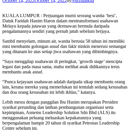
October 14, 2022
October 14, 2022
by
Nurzulaikha
KUALA LUMPUR : Perjuangan murni seorang wanita ‘besi’,
Datuk Faridah Hanim Haron dalam mentransformasi usahawan
Melayu kepada jutawan yang dermawan bermula daripada
pengalamannya sendiri yang pernah jatuh sebelum berjaya.
Sambil menyelam, minum air, wanita berusia 58 tahun ini memiliki
misi membantu golongan asnaf dan fakir miskin menerusi semangat
yang ditanam ke atas setiap jiwa usahawan yang dibimbingnya.
“Saya menggilap usahawan di peringkat, ‘growth stage’ mencipta
legasi dan pada masa sama, mahu melihat anak didikannya terus
membantu anak asnaf.
“Punca kejayaan usahawan adalah daripada sikap membantu orang
lain, kerana mereka yang memerlukan ini tentulah sedang kesusahan
dan doa orang kesusahan ini lebih ikhlas,” katanya.
Lebih mesra dengan panggilan Ibu Hanim merupakan Presiden
syarikat perunding dan latihan pembangunan organisasi serta
kepimpinan, Annems Leadership Solution Sdn Bhd (ALS) itu
menggunakan peluang meluaskan kepakarannya yang
berpengalaman hampir 20 tahun di syarikat Petronas Leadership
Centre sebelum ini.