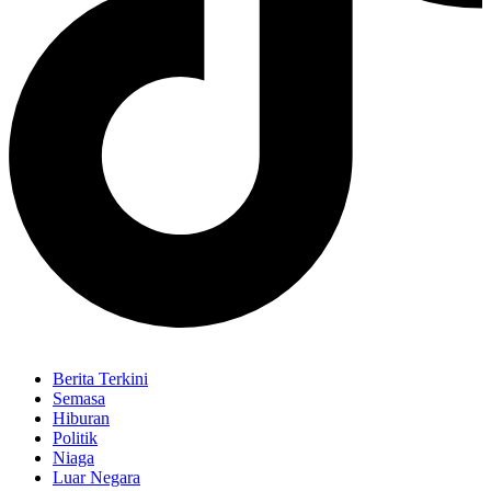
Berita Terkini
Semasa
Hiburan
Politik
Niaga
Luar Negara