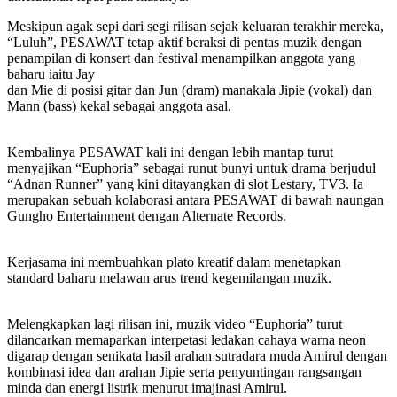
Meskipun agak sepi dari segi rilisan sejak keluaran terakhir mereka,
“Luluh”, PESAWAT tetap aktif beraksi di pentas muzik dengan
penampilan di konsert dan festival menampilkan anggota yang
baharu iaitu Jay
dan Mie di posisi gitar dan Jun (dram) manakala Jipie (vokal) dan
Mann (bass) kekal sebagai anggota asal.
Kembalinya PESAWAT kali ini dengan lebih mantap turut
menyajikan “Euphoria” sebagai runut bunyi untuk drama berjudul
“Adnan Runner” yang kini ditayangkan di slot Lestary, TV3. Ia
merupakan sebuah kolaborasi antara PESAWAT di bawah naungan
Gungho Entertainment dengan Alternate Records.
Kerjasama ini membuahkan plato kreatif dalam menetapkan
standard baharu melawan arus trend kegemilangan muzik.
Melengkapkan lagi rilisan ini, muzik video “Euphoria” turut
dilancarkan memaparkan interpetasi ledakan cahaya warna neon
digarap dengan senikata hasil arahan sutradara muda Amirul dengan
kombinasi idea dan arahan Jipie serta penyuntingan rangsangan
minda dan energi listrik menurut imajinasi Amirul.