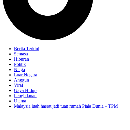
Berita Terkini
Semasa
Hiburan
Politik
Niaga
Luar Negara
Anggun
Viral
Gaya Hidup
Pengiklanan
Utama
Malaysia luah hasrat jadi tuan rumah Piala Dunia – TPM