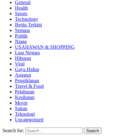
General
Health
Sports
Technology
Berita Terkini
Semasa
Politik
Niaga
USAHAWAN & SHOPPING
Luar Negara
Hiburan
Viral
Gaya Hidup
Anggun
Pengiklanan
Travel & Food
Pelaburan
Kesihatan
Movie
Sukan
Teknologi
Uncategorized
Search for: