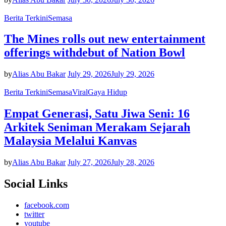
Berita Terkini
Semasa
The Mines rolls out new entertainment
offerings withdebut of Nation Bowl
by
Alias Abu Bakar
July 29, 2026
July 29, 2026
Berita Terkini
Semasa
Viral
Gaya Hidup
Empat Generasi, Satu Jiwa Seni: 16
Arkitek Seniman Merakam Sejarah
Malaysia Melalui Kanvas
by
Alias Abu Bakar
July 27, 2026
July 28, 2026
Social Links
facebook.com
twitter
youtube