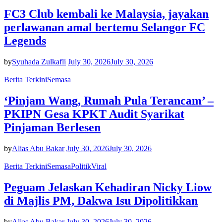
FC3 Club kembali ke Malaysia, jayakan
perlawanan amal bertemu Selangor FC
Legends
by
Syuhada Zulkafli
July 30, 2026
July 30, 2026
Berita Terkini
Semasa
‘Pinjam Wang, Rumah Pula Terancam’ –
PKIPN Gesa KPKT Audit Syarikat
Pinjaman Berlesen
by
Alias Abu Bakar
July 30, 2026
July 30, 2026
Berita Terkini
Semasa
Politik
Viral
Peguam Jelaskan Kehadiran Nicky Liow
di Majlis PM, Dakwa Isu Dipolitikkan
by
Alias Abu Bakar
July 30, 2026
July 30, 2026