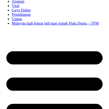
Anggun
Viral
Gaya Hidup
Pengiklanan
Utama
Malaysia luah hasrat jadi tuan rumah Piala Dunia – TPM