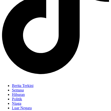
Berita Terkini
Semasa
Hiburan
Politik
Niaga
Luar Negara