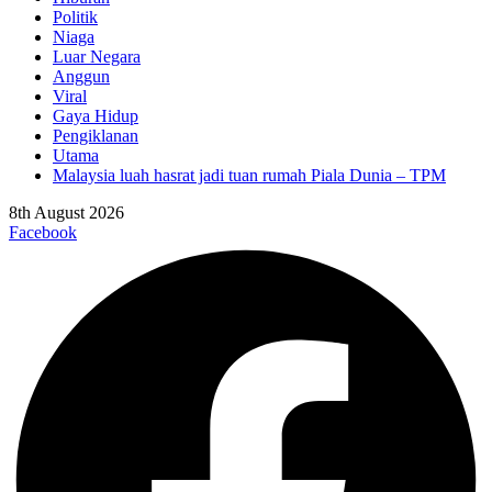
Politik
Niaga
Luar Negara
Anggun
Viral
Gaya Hidup
Pengiklanan
Utama
Malaysia luah hasrat jadi tuan rumah Piala Dunia – TPM
8th August 2026
Facebook