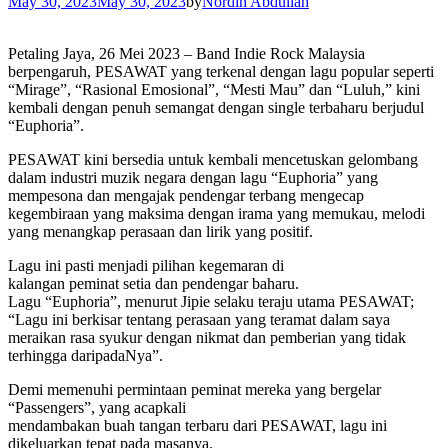
May 30, 2023
May 30, 2023
by
Nordin Abdullah
Petaling Jaya, 26 Mei 2023 – Band Indie Rock Malaysia
berpengaruh, PESAWAT yang terkenal dengan lagu popular seperti
“Mirage”, “Rasional Emosional”, “Mesti Mau” dan “Luluh,” kini
kembali dengan penuh semangat dengan single terbaharu berjudul
“Euphoria”.
PESAWAT kini bersedia untuk kembali mencetuskan gelombang
dalam industri muzik negara dengan lagu “Euphoria” yang
mempesona dan mengajak pendengar terbang mengecap
kegembiraan yang maksima dengan irama yang memukau, melodi
yang menangkap perasaan dan lirik yang positif.
Lagu ini pasti menjadi pilihan kegemaran di
kalangan peminat setia dan pendengar baharu.
Lagu “Euphoria”, menurut Jipie selaku teraju utama PESAWAT;
“Lagu ini berkisar tentang perasaan yang teramat dalam saya
meraikan rasa syukur dengan nikmat dan pemberian yang tidak
terhingga daripadaNya”.
Demi memenuhi permintaan peminat mereka yang bergelar
“Passengers”, yang acapkali
mendambakan buah tangan terbaru dari PESAWAT, lagu ini
dikeluarkan tepat pada masanya.