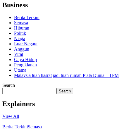
Business
Berita Terkini
Semasa
Hiburan
Politik
Niaga
Luar Negara
Anggun
Viral
Gaya Hidup
Pengiklanan
Utama
Malaysia luah hasrat jadi tuan rumah Piala Dunia – TPM
Search
Search
Explainers
View All
Berita Terkini
Semasa