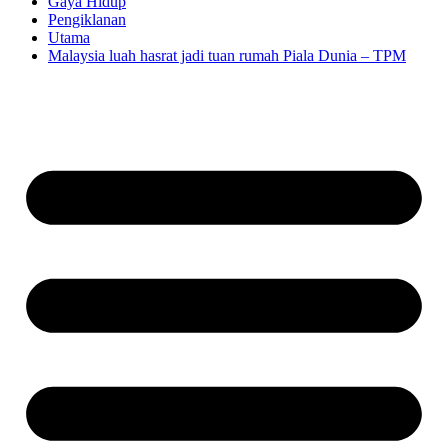
Gaya Hidup
Pengiklanan
Utama
Malaysia luah hasrat jadi tuan rumah Piala Dunia – TPM