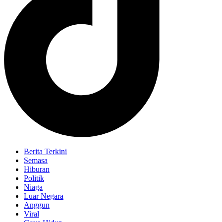
Berita Terkini
Semasa
Hiburan
Politik
Niaga
Luar Negara
Anggun
Viral