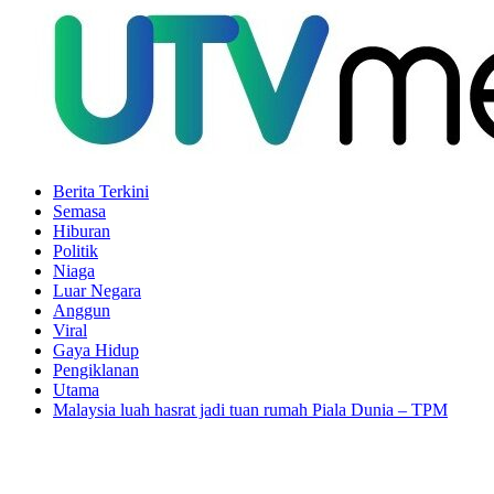
Berita Terkini
Semasa
Hiburan
Politik
Niaga
Luar Negara
Anggun
Viral
Gaya Hidup
Pengiklanan
Utama
Malaysia luah hasrat jadi tuan rumah Piala Dunia – TPM