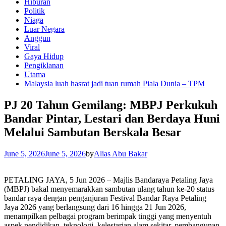
Hiburan
Politik
Niaga
Luar Negara
Anggun
Viral
Gaya Hidup
Pengiklanan
Utama
Malaysia luah hasrat jadi tuan rumah Piala Dunia – TPM
PJ 20 Tahun Gemilang: MBPJ Perkukuh
Bandar Pintar, Lestari dan Berdaya Huni
Melalui Sambutan Berskala Besar
June 5, 2026
June 5, 2026
by
Alias Abu Bakar
PETALING JAYA, 5 Jun 2026 – Majlis Bandaraya Petaling Jaya
(MBPJ) bakal menyemarakkan sambutan ulang tahun ke-20 status
bandar raya dengan penganjuran Festival Bandar Raya Petaling
Jaya 2026 yang berlangsung dari 16 hingga 21 Jun 2026,
menampilkan pelbagai program berimpak tinggi yang menyentuh
aspek pendidikan, teknologi, kelestarian alam sekitar, pembangunan