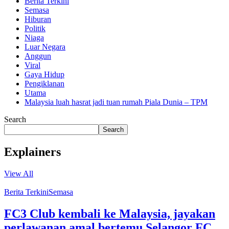
Berita Terkini
Semasa
Hiburan
Politik
Niaga
Luar Negara
Anggun
Viral
Gaya Hidup
Pengiklanan
Utama
Malaysia luah hasrat jadi tuan rumah Piala Dunia – TPM
Search
Search
Explainers
View All
Berita Terkini
Semasa
FC3 Club kembali ke Malaysia, jayakan
perlawanan amal bertemu Selangor FC