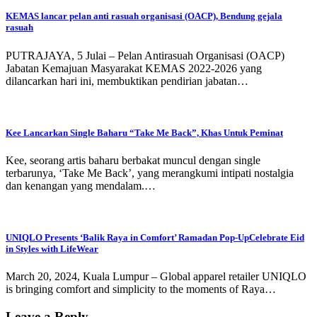
KEMAS lancar pelan anti rasuah organisasi (OACP), Bendung gejala
rasuah
PUTRAJAYA, 5 Julai – Pelan Antirasuah Organisasi (OACP)
Jabatan Kemajuan Masyarakat KEMAS 2022-2026 yang
dilancarkan hari ini, membuktikan pendirian jabatan…
Kee Lancarkan Single Baharu “Take Me Back”, Khas Untuk Peminat
Kee, seorang artis baharu berbakat muncul dengan single
terbarunya, ‘Take Me Back’, yang merangkumi intipati nostalgia
dan kenangan yang mendalam.…
UNIQLO Presents ‘Balik Raya in Comfort’ Ramadan Pop-UpCelebrate Eid
in Styles with LifeWear
March 20, 2024, Kuala Lumpur – Global apparel retailer UNIQLO
is bringing comfort and simplicity to the moments of Raya…
Leave a Reply