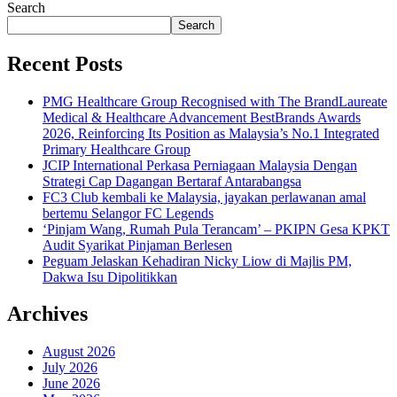
Search
Search
Recent Posts
PMG Healthcare Group Recognised with The BrandLaureate
Medical & Healthcare Advancement BestBrands Awards
2026, Reinforcing Its Position as Malaysia’s No.1 Integrated
Primary Healthcare Group
JCIP International Perkasa Perniagaan Malaysia Dengan
Strategi Cap Dagangan Bertaraf Antarabangsa
FC3 Club kembali ke Malaysia, jayakan perlawanan amal
bertemu Selangor FC Legends
‘Pinjam Wang, Rumah Pula Terancam’ – PKIPN Gesa KPKT
Audit Syarikat Pinjaman Berlesen
Peguam Jelaskan Kehadiran Nicky Liow di Majlis PM,
Dakwa Isu Dipolitikkan
Archives
August 2026
July 2026
June 2026