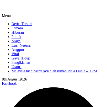
Menu
Berita Terkini
Semasa
Hiburan
Politik
Niaga
Luar Negara
Anggun
Viral
Gaya Hidup
Pengiklanan
Utama
Malaysia luah hasrat jadi tuan rumah Piala Dunia – TPM
8th August 2026
Facebook