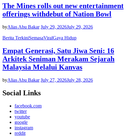
The Mines rolls out new entertainment
offerings withdebut of Nation Bowl
by
Alias Abu Bakar
July 29, 2026
July 29, 2026
Berita Terkini
Semasa
Viral
Gaya Hidup
Empat Generasi, Satu Jiwa Seni: 16
Arkitek Seniman Merakam Sejarah
Malaysia Melalui Kanvas
by
Alias Abu Bakar
July 27, 2026
July 28, 2026
Social Links
facebook.com
twitter
youtube
google
instagram
reddit