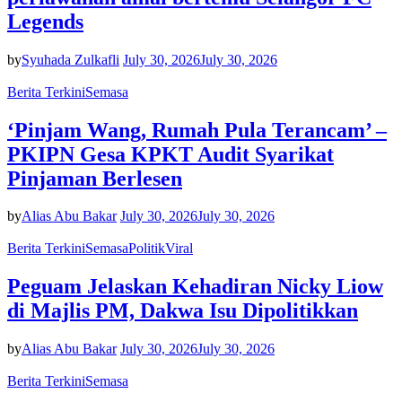
Legends
by
Syuhada Zulkafli
July 30, 2026
July 30, 2026
Berita Terkini
Semasa
‘Pinjam Wang, Rumah Pula Terancam’ –
PKIPN Gesa KPKT Audit Syarikat
Pinjaman Berlesen
by
Alias Abu Bakar
July 30, 2026
July 30, 2026
Berita Terkini
Semasa
Politik
Viral
Peguam Jelaskan Kehadiran Nicky Liow
di Majlis PM, Dakwa Isu Dipolitikkan
by
Alias Abu Bakar
July 30, 2026
July 30, 2026
Berita Terkini
Semasa