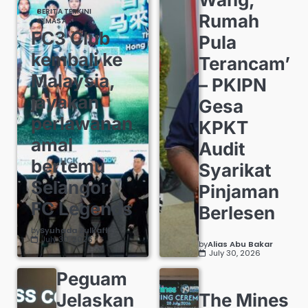
BERITA TERKINI
Rumah
SEMASA
FC3 Club
Pula
kembali ke
Terancam’
Malaysia,
– PKIPN
jayakan
Gesa
perlawanan
KPKT
amal
Audit
bertemu
Syarikat
Selangor
Pinjaman
FC Legends
Berlesen
by
Syuhada Zulkafli
July 30, 2026
by
Alias Abu Bakar
July 30, 2026
Peguam
Jelaskan
The Mines