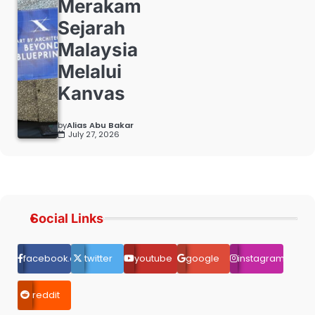
Merakam
Sejarah
Malaysia
Melalui
Kanvas
by
Alias Abu Bakar
July 27, 2026
Social Links
facebook.com
twitter
youtube
google
instagram
reddit