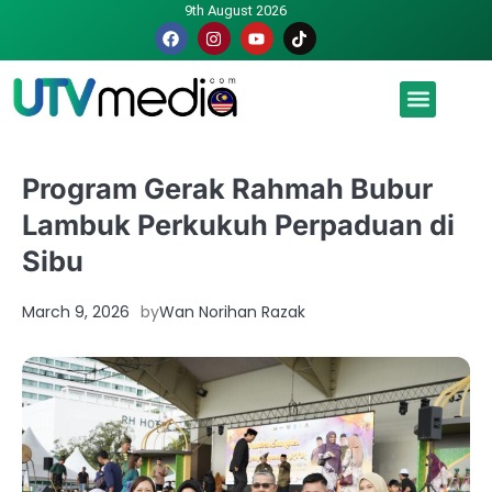
9th August 2026
Malaysia luah hasrat jadi tuan rumah Piala Dunia – TPM
Program Gerak Rahmah Bubur
Lambuk Perkukuh Perpaduan di
Sibu
March 9, 2026
by
Wan Norihan Razak