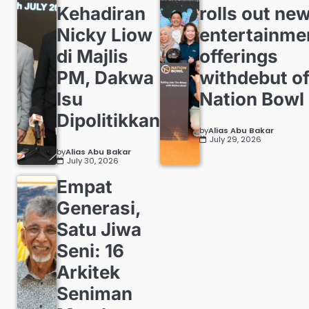
Kehadiran
rolls out ne
Nicky Liow
entertainme
di Majlis
offerings
PM, Dakwa
withdebut o
Isu
Nation Bowl
Dipolitikkan
by
Alias Abu Bakar
July 29, 2026
by
Alias Abu Bakar
July 30, 2026
Empat
Generasi,
Satu Jiwa
Seni: 16
Arkitek
Seniman