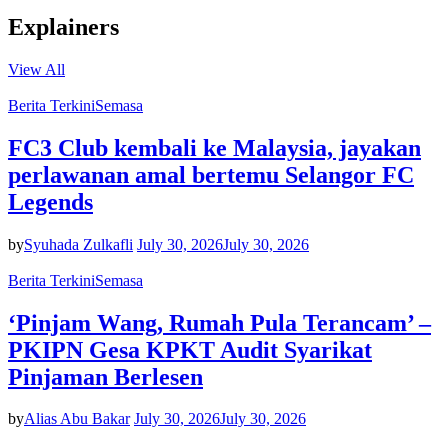
Explainers
View All
Berita Terkini
Semasa
FC3 Club kembali ke Malaysia, jayakan
perlawanan amal bertemu Selangor FC
Legends
by
Syuhada Zulkafli
July 30, 2026
July 30, 2026
Berita Terkini
Semasa
‘Pinjam Wang, Rumah Pula Terancam’ –
PKIPN Gesa KPKT Audit Syarikat
Pinjaman Berlesen
by
Alias Abu Bakar
July 30, 2026
July 30, 2026