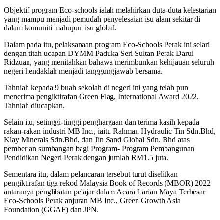
Objektif program Eco-schools ialah melahirkan duta-duta kelestarian
yang mampu menjadi pemudah penyelesaian isu alam sekitar di
dalam komuniti mahupun isu global.
Dalam pada itu, pelaksanaan program Eco-Schools Perak ini selari
dengan titah ucapan DYMM Paduka Seri Sultan Perak Darul
Ridzuan, yang menitahkan bahawa merimbunkan kehijauan seluruh
negeri hendaklah menjadi tanggungjawab bersama.
Tahniah kepada 9 buah sekolah di negeri ini yang telah pun
menerima pengiktirafan Green Flag, International Award 2022.
Tahniah diucapkan.
Selain itu, setinggi-tinggi penghargaan dan terima kasih kepada
rakan-rakan industri MB Inc., iaitu Rahman Hydraulic Tin Sdn.Bhd,
Klay Minerals Sdn.Bhd, dan Jin Sand Global Sdn. Bhd atas
pemberian sumbangan bagi Program- Program Pembangunan
Pendidikan Negeri Perak dengan jumlah RM1.5 juta.
Sementara itu, dalam pelancaran tersebut turut diselitkan
pengiktirafan tiga rekod Malaysia Book of Records (MBOR) 2022
antaranya penglibatan pelajar dalam Acara Larian Maya Terbesar
Eco-Schools Perak anjuran MB Inc., Green Growth Asia
Foundation (GGAF) dan JPN.