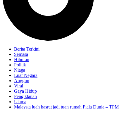
Berita Terkini
Semasa
Hiburan
Politik
Niaga
Luar Negara
Anggun
Viral
Gaya Hidup
Pengiklanan
Utama
Malaysia luah hasrat jadi tuan rumah Piala Dunia – TPM