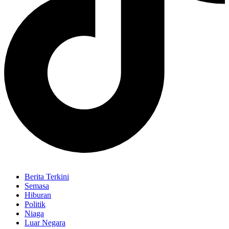
Berita Terkini
Semasa
Hiburan
Politik
Niaga
Luar Negara