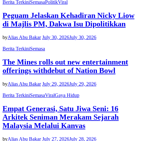
Berita Terkini
Semasa
Politik
Viral
Peguam Jelaskan Kehadiran Nicky Liow
di Majlis PM, Dakwa Isu Dipolitikkan
by
Alias Abu Bakar
July 30, 2026
July 30, 2026
Berita Terkini
Semasa
The Mines rolls out new entertainment
offerings withdebut of Nation Bowl
by
Alias Abu Bakar
July 29, 2026
July 29, 2026
Berita Terkini
Semasa
Viral
Gaya Hidup
Empat Generasi, Satu Jiwa Seni: 16
Arkitek Seniman Merakam Sejarah
Malaysia Melalui Kanvas
by
Alias Abu Bakar
July 27, 2026
July 28, 2026