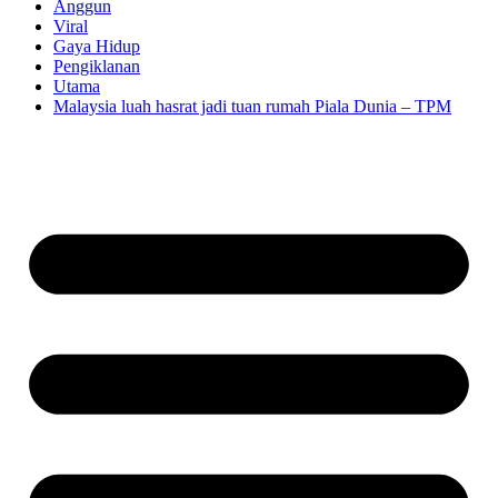
Anggun
Viral
Gaya Hidup
Pengiklanan
Utama
Malaysia luah hasrat jadi tuan rumah Piala Dunia – TPM