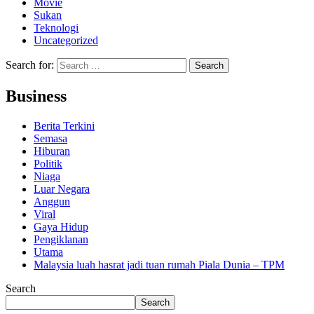
Movie
Sukan
Teknologi
Uncategorized
Search for:
Business
Berita Terkini
Semasa
Hiburan
Politik
Niaga
Luar Negara
Anggun
Viral
Gaya Hidup
Pengiklanan
Utama
Malaysia luah hasrat jadi tuan rumah Piala Dunia – TPM
Search
Search