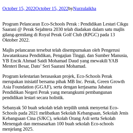
October 15, 2022
October 15, 2022
by
Nurzulaikha
Program Pelancaran Eco-Schools Perak : Pendidikan Lestari Cikgu
Saarani @ Perak Sejahtera 2030 telah diadakan dalam satu majlis
gilang-gemilang di Royal Perak Golf Club (RPGC) pada 13
Oktober 2022.
Majlis pelancaran tersebut telah disempurnakan oleh Pengerusi
Jawatankuasa Pendidikan, Pengajian Tinggi, dan Sumber Manusia,
YB Encik Ahmad Saidi Mohamad Daud yang mewakili YAB
Menteri Besar, Dato’ Seri Saarani Mohamad.
Program kelestarian berasaskan projek, Eco-Schools Perak
merupakan inisiatif bersama pihak MB Inc. Perak, Green Growth
Asia Foundation (GGAF), serta dengan kerjasama Jabatan
Pendidikan Negeri Perak yang merangkumi pembangunan
pendidikan lestari secara holistik.
Sebanyak 50 buah sekolah telah terpilih untuk menyertai Eco-
Schools pada 2021 melibatkan Sekolah Kebangsaan, Sekolah Jenis
Kebangsaan Cina (SJKC), sekolah Orang Asli serta Sekolah
Menengah dan mensasarkan 100 buah sekolah Eco-schools
menjelang 2025.