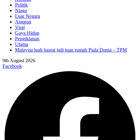
Politik
Niaga
Luar Negara
Anggun
Viral
Gaya Hidup
Pengiklanan
Utama
Malaysia luah hasrat jadi tuan rumah Piala Dunia – TPM
9th August 2026
Facebook