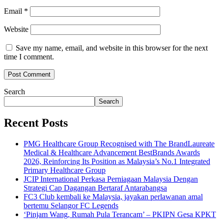
Email
*
Website
Save my name, email, and website in this browser for the next
time I comment.
Search
Search
Recent Posts
PMG Healthcare Group Recognised with The BrandLaureate
Medical & Healthcare Advancement BestBrands Awards
2026, Reinforcing Its Position as Malaysia’s No.1 Integrated
Primary Healthcare Group
JCIP International Perkasa Perniagaan Malaysia Dengan
Strategi Cap Dagangan Bertaraf Antarabangsa
FC3 Club kembali ke Malaysia, jayakan perlawanan amal
bertemu Selangor FC Legends
‘Pinjam Wang, Rumah Pula Terancam’ – PKIPN Gesa KPKT