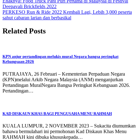
Enaknya! Food Truck Pani Puri Pertama di Malaysia di Festival
Deepavali Brickfields 2022
PERKESO Run & Ride 2022 Kembali Lagi, Lebih 3,000 peserta
sahut cabaran larian dan berbasikal
Related Posts
KPN anjur pertandingan melukis mural Negara bangsa peringkat
Kebangsaan 2026
PUTRAJAYA, 26 Februari – Kementerian Perpaduan Negara
(KPN)melalui Arkib Negara Malaysia (ANM) menganjurkan
Pertandingan MuralNegara Bangsa Peringkat Kebangsaan 2026.
Pertandingan…
KAD DISKAUN KHAS BAGI PENGUSAHA MENU RAHMAH
KUALA LUMPUR, 2 NOVEMBER 2023 – Sukacita diumumkan
bahawa bermulahari ini permohonan Kad Diskaun Khas Menu
RAHMAH kini dibuka khususkepada…