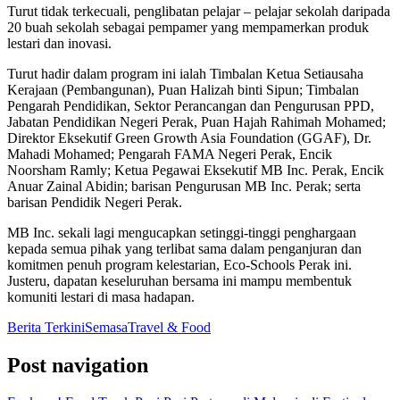
Turut tidak terkecuali, penglibatan pelajar – pelajar sekolah daripada
20 buah sekolah sebagai pempamer yang mempamerkan produk
lestari dan inovasi.
Turut hadir dalam program ini ialah Timbalan Ketua Setiausaha
Kerajaan (Pembangunan), Puan Halizah binti Sipun; Timbalan
Pengarah Pendidikan, Sektor Perancangan dan Pengurusan PPD,
Jabatan Pendidikan Negeri Perak, Puan Hajah Rahimah Mohamed;
Direktor Eksekutif Green Growth Asia Foundation (GGAF), Dr.
Mahadi Mohamed; Pengarah FAMA Negeri Perak, Encik
Noorsham Ramly; Ketua Pegawai Eksekutif MB Inc. Perak, Encik
Anuar Zainal Abidin; barisan Pengurusan MB Inc. Perak; serta
barisan Pendidik Negeri Perak.
MB Inc. sekali lagi mengucapkan setinggi-tinggi penghargaan
kepada semua pihak yang terlibat sama dalam penganjuran dan
komitmen penuh program kelestarian, Eco-Schools Perak ini.
Justeru, dapatan keseluruhan bersama ini mampu membentuk
komuniti lestari di masa hadapan.
Berita Terkini
Semasa
Travel & Food
Post navigation