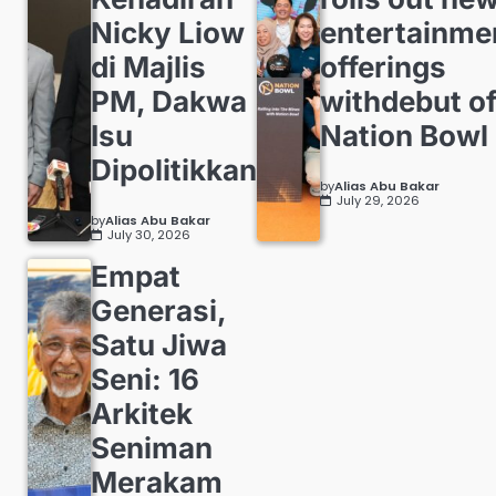
Nicky Liow
entertainme
di Majlis
offerings
PM, Dakwa
withdebut o
Isu
Nation Bowl
Dipolitikkan
by
Alias Abu Bakar
July 29, 2026
by
Alias Abu Bakar
July 30, 2026
Empat
Generasi,
Satu Jiwa
Seni: 16
Arkitek
Seniman
Merakam