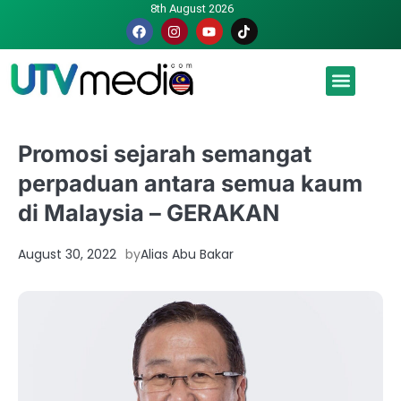
8th August 2026
Malaysia luah hasrat jadi tuan rumah Piala Dunia – TPM
Promosi sejarah semangat
perpaduan antara semua kaum
di Malaysia – GERAKAN
August 30, 2022
by
Alias Abu Bakar