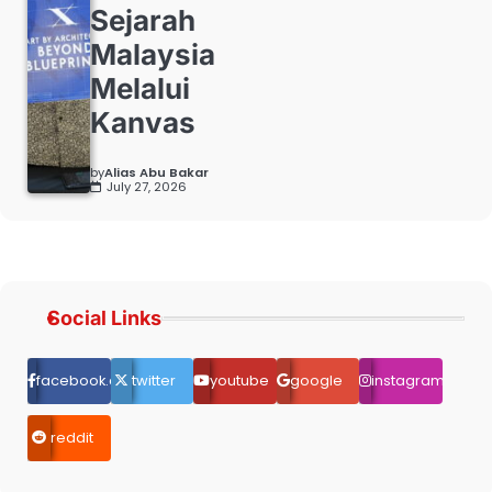
Sejarah
Malaysia
Melalui
Kanvas
by
Alias Abu Bakar
July 27, 2026
Social Links
facebook.com
twitter
youtube
google
instagram
reddit