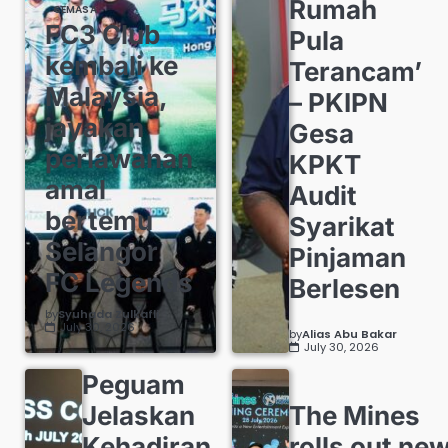
Rumah
SEMASA
FC3 Club
Pula
kembali ke
Terancam’
Malaysia,
– PKIPN
jayakan
Gesa
perlawanan
KPKT
amal
Audit
bertemu
Syarikat
Selangor
Pinjaman
FC Legends
Berlesen
by
Syuhada Zulkafli
July 30, 2026
by
Alias Abu Bakar
July 30, 2026
Peguam
Jelaskan
The Mines
Kehadiran
rolls out ne