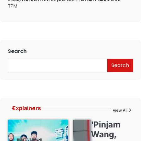
TPM
Search
Search
Explainers
View All
‘Pinjam
Wang,
BERITA TERKINI