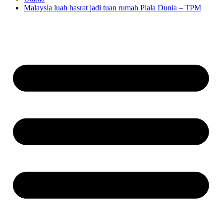
Malaysia luah hasrat jadi tuan rumah Piala Dunia – TPM