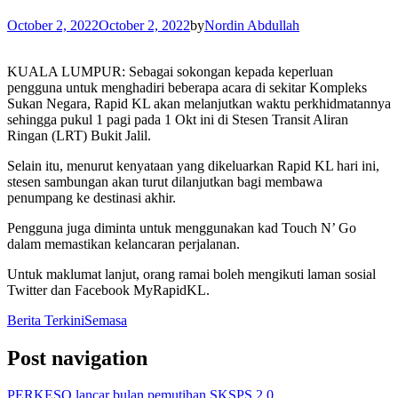
October 2, 2022
October 2, 2022
by
Nordin Abdullah
KUALA LUMPUR: Sebagai sokongan kepada keperluan
pengguna untuk menghadiri beberapa acara di sekitar Kompleks
Sukan Negara, Rapid KL akan melanjutkan waktu perkhidmatannya
sehingga pukul 1 pagi pada 1 Okt ini di Stesen Transit Aliran
Ringan (LRT) Bukit Jalil.
Selain itu, menurut kenyataan yang dikeluarkan Rapid KL hari ini,
stesen sambungan akan turut dilanjutkan bagi membawa
penumpang ke destinasi akhir.
Pengguna juga diminta untuk menggunakan kad Touch N’ Go
dalam memastikan kelancaran perjalanan.
Untuk maklumat lanjut, orang ramai boleh mengikuti laman sosial
Twitter dan Facebook MyRapidKL.
Berita Terkini
Semasa
Post navigation
PERKESO lancar bulan pemutihan SKSPS 2.0