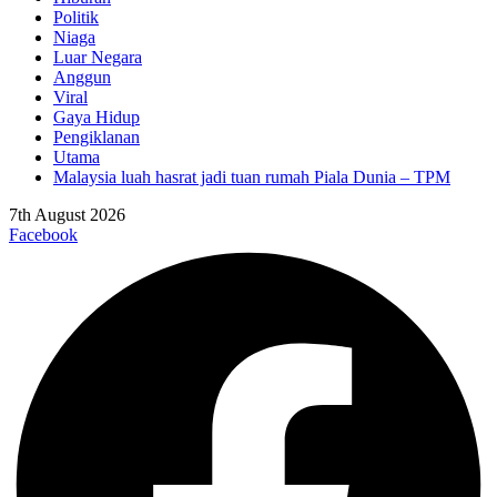
Politik
Niaga
Luar Negara
Anggun
Viral
Gaya Hidup
Pengiklanan
Utama
Malaysia luah hasrat jadi tuan rumah Piala Dunia – TPM
7th August 2026
Facebook