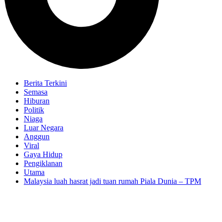
Berita Terkini
Semasa
Hiburan
Politik
Niaga
Luar Negara
Anggun
Viral
Gaya Hidup
Pengiklanan
Utama
Malaysia luah hasrat jadi tuan rumah Piala Dunia – TPM