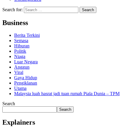
Search for:
Business
Berita Terkini
Semasa
Hiburan
Politik
Niaga
Luar Negara
Anggun
Viral
Gaya Hidup
Pengiklanan
Utama
Malaysia luah hasrat jadi tuan rumah Piala Dunia – TPM
Search
Search
Explainers