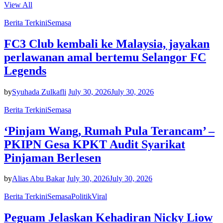
View All
Berita Terkini
Semasa
FC3 Club kembali ke Malaysia, jayakan
perlawanan amal bertemu Selangor FC
Legends
by
Syuhada Zulkafli
July 30, 2026
July 30, 2026
Berita Terkini
Semasa
‘Pinjam Wang, Rumah Pula Terancam’ –
PKIPN Gesa KPKT Audit Syarikat
Pinjaman Berlesen
by
Alias Abu Bakar
July 30, 2026
July 30, 2026
Berita Terkini
Semasa
Politik
Viral
Peguam Jelaskan Kehadiran Nicky Liow