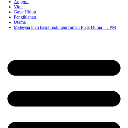
Anggun
Viral
Gaya Hidup
Pengiklanan
Utama
Malaysia luah hasrat jadi tuan rumah Piala Dunia – TPM