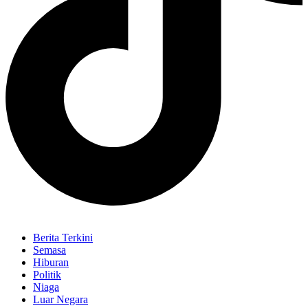
Berita Terkini
Semasa
Hiburan
Politik
Niaga
Luar Negara