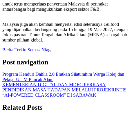
untuk terus memperluas penyertaan Malaysia di peringkat
antarabangsa bagi mengukuhkan eksport sektor F&B.
Malaysia juga akan kembali menyertai edisi seterusnya Gulfood
yang dijadualkan berlangsung pada 15 hingga 19 Mac 2027, dengan
fokus pasaran Timur Tengah dan Afrika Utara (MENA) sebagai hab
sumber pilihan global.
Berita Terkini
Semasa
Niaga
Post navigation
Program Kenduri Dahlia 2.0 Eratkan Silaturahim Warga Kolej dan
Pelajar UiTM Puncak Alam
KEMENTERIAN DIGITAL DAN MDEC PERKASA
PENDIDIKAN MASA HADAPAN MELALUI PROJEKRINTIS
“AI-POWERED CLASSROOM” DI SARAWAK
Related Posts