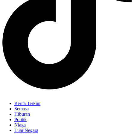
Berita Terkini
Semasa
Hiburan
Politik
Niaga
Luar Negara