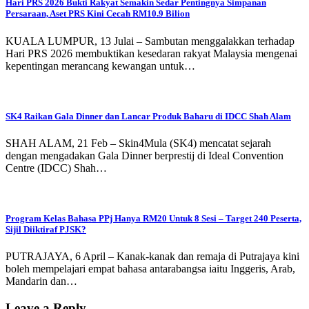
Hari PRS 2026 Bukti Rakyat Semakin Sedar Pentingnya Simpanan
Persaraan, Aset PRS Kini Cecah RM10.9 Bilion
KUALA LUMPUR, 13 Julai – Sambutan menggalakkan terhadap
Hari PRS 2026 membuktikan kesedaran rakyat Malaysia mengenai
kepentingan merancang kewangan untuk…
SK4 Raikan Gala Dinner dan Lancar Produk Baharu di IDCC Shah Alam
SHAH ALAM, 21 Feb – Skin4Mula (SK4) mencatat sejarah
dengan mengadakan Gala Dinner berprestij di Ideal Convention
Centre (IDCC) Shah…
Program Kelas Bahasa PPj Hanya RM20 Untuk 8 Sesi – Target 240 Peserta,
Sijil Diiktiraf PJSK?
PUTRAJAYA, 6 April – Kanak-kanak dan remaja di Putrajaya kini
boleh mempelajari empat bahasa antarabangsa iaitu Inggeris, Arab,
Mandarin dan…
Leave a Reply