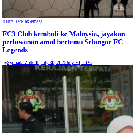
Berita Terkini
Semasa
FC3 Club kembali ke Malaysia, jayakan
perlawanan amal bertemu Selangor FC
Legends
by
Syuhada Zulkafli
July 30, 2026
July 30, 2026