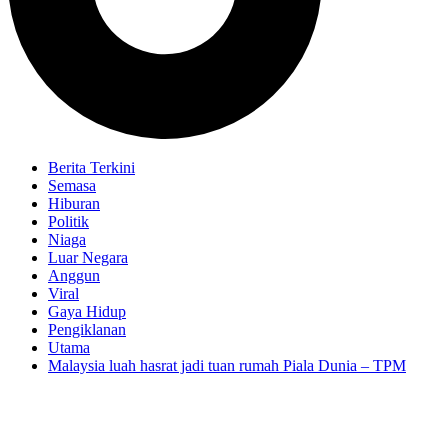
Berita Terkini
Semasa
Hiburan
Politik
Niaga
Luar Negara
Anggun
Viral
Gaya Hidup
Pengiklanan
Utama
Malaysia luah hasrat jadi tuan rumah Piala Dunia – TPM