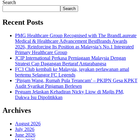
Search
Search
Recent Posts
PMG Healthcare Group Recognised with The BrandLaureate
Medical & Healthcare Advancement BestBrands Awards
2026, Reinforcing Its Position as Malaysia’s No.1 Integrated
Primary Healthcare Group
JCIP International Perkasa Perniagaan Malaysia Dengan
Strategi Cap Dagangan Bertaraf Antarabangsa
FC3 Club kembali ke Malaysia, jayakan perlawanan amal
bertemu Selangor FC Legends
‘Pinjam Wang, Rumah Pula Terancam’ – PKIPN Gesa KPKT
Audit Syarikat Pinjaman Berlesen
Peguam Jelaskan Kehadiran Nicky Liow di Majlis PM,
Dakwa Isu Dipolitikkan
Archives
August 2026
July 2026
June 2026