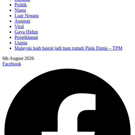
Politik
Niaga
Luar Negara
Anggun
Viral
Gaya Hidup
Pengiklanan
Utama
Malaysia luah hasrat jadi tuan rumah Piala Dunia – TPM
6th August 2026
Facebook