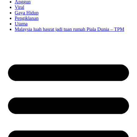
Anggun
Viral
Gaya Hidup
Pengiklanan
Utama
Malaysia luah hasrat jadi tuan rumah Piala Dunia – TPM