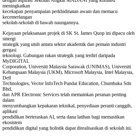
dengan aspirasi Sekolah Angkat MADANI yang komited
meningkatkan
kecekapan penyampaian perkhidmatan awam dan memacu
kecemerlangan
sekolah-sekolah di bawah naungannya.
Kejayaan pelaksanaan projek di SK St. James Quop ini dipacu oleh
sinergi
strategik yang utuh antara sektor akademik dan pemain industri
gergasi
teknologi. Gabungan rakan strategik yang terdiri daripada
MyDIGITAL
Corporation, Universiti Malaysia Sarawak (UNIMAS), Universiti
Kebangsaan Malaysia (UKM), Microsoft Malaysia, Intel Malaysia,
Dell
Technologies, Vector InfoTech Pandai Education, Chumbaka Sdn
Bhd,
dan APR Electronic Services telah memainkan peranan penting
dalam
menyumbangkan kepakaran teknikal, penyediaan peranti canggih,
aplikasi
pendidikan berteraskan AI, serta dana latihan bagi memastikan
ekosistem
pendidikan digital yang holistik dapat direalisasikan di sekolah ini.