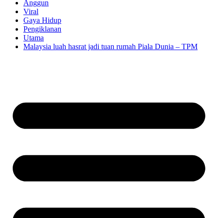
Anggun
Viral
Gaya Hidup
Pengiklanan
Utama
Malaysia luah hasrat jadi tuan rumah Piala Dunia – TPM