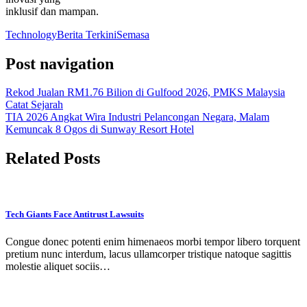
inklusif dan mampan.
Technology
Berita Terkini
Semasa
Post navigation
Rekod Jualan RM1.76 Bilion di Gulfood 2026, PMKS Malaysia
Catat Sejarah
TIA 2026 Angkat Wira Industri Pelancongan Negara, Malam
Kemuncak 8 Ogos di Sunway Resort Hotel
Related Posts
Tech Giants Face Antitrust Lawsuits
Congue donec potenti enim himenaeos morbi tempor libero torquent
pretium nunc interdum, lacus ullamcorper tristique natoque sagittis
molestie aliquet sociis…