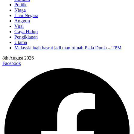
Politik
Niaga
Luar Negara
Anggun
Viral
Gaya Hidup
Pengiklanan
Utama
Malaysia luah hasrat jadi tuan rumah Piala Dunia – TPM
8th August 2026
Facebook