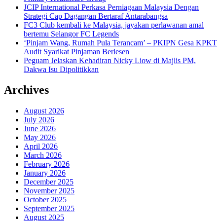
JCIP International Perkasa Perniagaan Malaysia Dengan
Strategi Cap Dagangan Bertaraf Antarabangsa
FC3 Club kembali ke Malaysia, jayakan perlawanan amal
bertemu Selangor FC Legends
‘Pinjam Wang, Rumah Pula Terancam’ – PKIPN Gesa KPKT
Audit Syarikat Pinjaman Berlesen
Peguam Jelaskan Kehadiran Nicky Liow di Majlis PM,
Dakwa Isu Dipolitikkan
Archives
August 2026
July 2026
June 2026
May 2026
April 2026
March 2026
February 2026
January 2026
December 2025
November 2025
October 2025
September 2025
August 2025