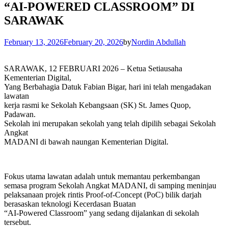
“AI-POWERED CLASSROOM” DI
SARAWAK
February 13, 2026
February 20, 2026
by
Nordin Abdullah
SARAWAK, 12 FEBRUARI 2026 – Ketua Setiausaha
Kementerian Digital,
Yang Berbahagia Datuk Fabian Bigar, hari ini telah mengadakan
lawatan
kerja rasmi ke Sekolah Kebangsaan (SK) St. James Quop,
Padawan.
Sekolah ini merupakan sekolah yang telah dipilih sebagai Sekolah
Angkat
MADANI di bawah naungan Kementerian Digital.
Fokus utama lawatan adalah untuk memantau perkembangan
semasa program Sekolah Angkat MADANI, di samping meninjau
pelaksanaan projek rintis Proof-of-Concept (PoC) bilik darjah
berasaskan teknologi Kecerdasan Buatan
“AI-Powered Classroom” yang sedang dijalankan di sekolah
tersebut.