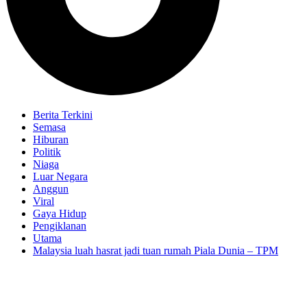
Berita Terkini
Semasa
Hiburan
Politik
Niaga
Luar Negara
Anggun
Viral
Gaya Hidup
Pengiklanan
Utama
Malaysia luah hasrat jadi tuan rumah Piala Dunia – TPM