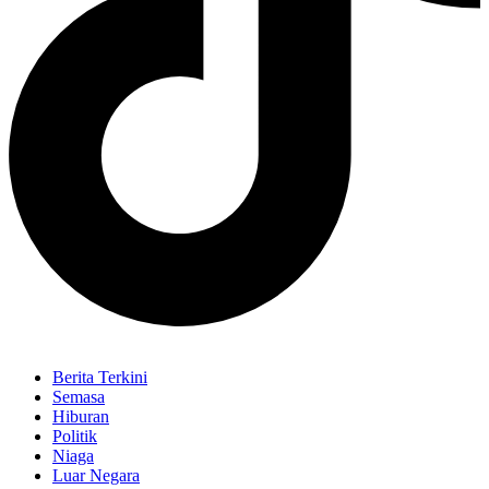
Berita Terkini
Semasa
Hiburan
Politik
Niaga
Luar Negara