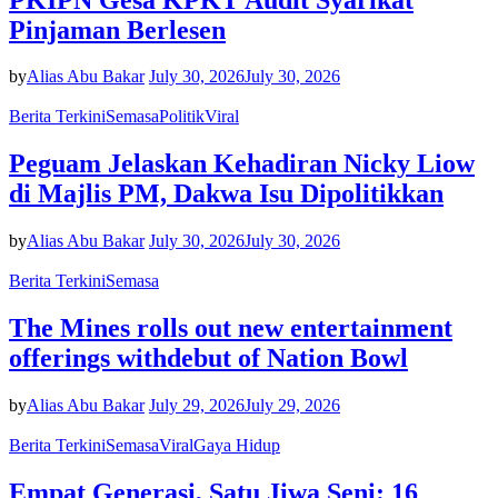
Pinjaman Berlesen
by
Alias Abu Bakar
July 30, 2026
July 30, 2026
Berita Terkini
Semasa
Politik
Viral
Peguam Jelaskan Kehadiran Nicky Liow
di Majlis PM, Dakwa Isu Dipolitikkan
by
Alias Abu Bakar
July 30, 2026
July 30, 2026
Berita Terkini
Semasa
The Mines rolls out new entertainment
offerings withdebut of Nation Bowl
by
Alias Abu Bakar
July 29, 2026
July 29, 2026
Berita Terkini
Semasa
Viral
Gaya Hidup
Empat Generasi, Satu Jiwa Seni: 16