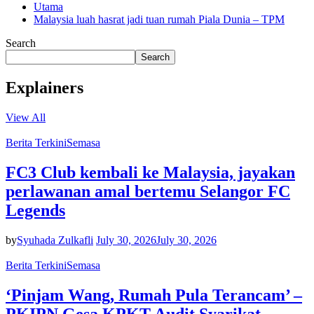
Utama
Malaysia luah hasrat jadi tuan rumah Piala Dunia – TPM
Search
Search
Explainers
View All
Berita Terkini
Semasa
FC3 Club kembali ke Malaysia, jayakan
perlawanan amal bertemu Selangor FC
Legends
by
Syuhada Zulkafli
July 30, 2026
July 30, 2026
Berita Terkini
Semasa
‘Pinjam Wang, Rumah Pula Terancam’ –
PKIPN Gesa KPKT Audit Syarikat