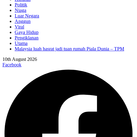
Politik
Niaga
Luar Negara
Anggun
Viral
Gaya Hidup
Pengiklanan
Utama
Malaysia luah hasrat jadi tuan rumah Piala Dunia – TPM
10th August 2026
Facebook