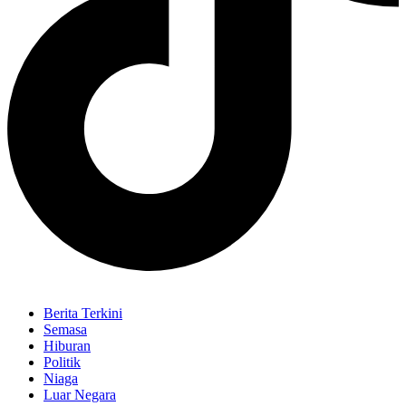
Berita Terkini
Semasa
Hiburan
Politik
Niaga
Luar Negara