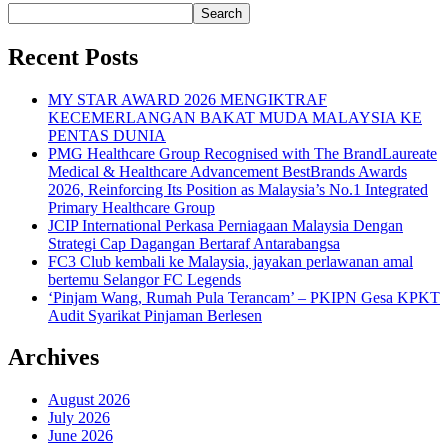
Search
Recent Posts
MY STAR AWARD 2026 MENGIKTRAF
KECEMERLANGAN BAKAT MUDA MALAYSIA KE
PENTAS DUNIA
PMG Healthcare Group Recognised with The BrandLaureate
Medical & Healthcare Advancement BestBrands Awards
2026, Reinforcing Its Position as Malaysia’s No.1 Integrated
Primary Healthcare Group
JCIP International Perkasa Perniagaan Malaysia Dengan
Strategi Cap Dagangan Bertaraf Antarabangsa
FC3 Club kembali ke Malaysia, jayakan perlawanan amal
bertemu Selangor FC Legends
‘Pinjam Wang, Rumah Pula Terancam’ – PKIPN Gesa KPKT
Audit Syarikat Pinjaman Berlesen
Archives
August 2026
July 2026
June 2026