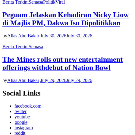
Berita Terkini
Semasa
Politik
Viral
Peguam Jelaskan Kehadiran Nicky Liow
di Majlis PM, Dakwa Isu Dipolitikkan
by
Alias Abu Bakar
July 30, 2026
July 30, 2026
Berita Terkini
Semasa
The Mines rolls out new entertainment
offerings withdebut of Nation Bowl
by
Alias Abu Bakar
July 29, 2026
July 29, 2026
Social Links
facebook.com
twitter
youtube
google
instagram
reddit