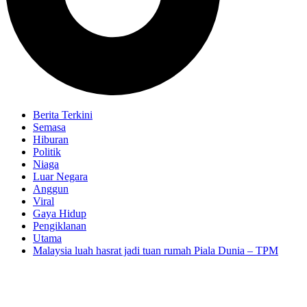
Berita Terkini
Semasa
Hiburan
Politik
Niaga
Luar Negara
Anggun
Viral
Gaya Hidup
Pengiklanan
Utama
Malaysia luah hasrat jadi tuan rumah Piala Dunia – TPM