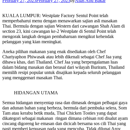
February 27, 2023
February 27, 2023
by
Alias Abu Bakar
KUALA LUMPUR: Westplate Factory Sentul Point telah
memperbaharui menu dengan menawarkan sajian asli masakan
Thai. Bermula dengan sajian Western dari cawangan Shah Alam di
section 23, kini cawangan ke-2 Westplate di Sentul Point telah
mengorak langkah dengan pembaharuan mengikut kehendak
pelanggan yang kian meningkat.
Aneka pilihan makanan yang enak disediakan oleh Chef
Chariyaphon Phiwasak atau lebih dikenali sebagai Chef Jaa yang
dibawa khas, dari Thailand. Chef Jaa yang berpengalaman luas
dalam bidang masakan dan berasal dari wilayah Buriram, Thailand
memilih resipi popular untuk disajikan kepada seluruh pelanggan
yang menggemari masakan Thai.
HIDANGAN UTAMA
Semua hidangan menyentap rasa dan dimasak dengan pelbagai gaya
dan adunan bahan yang berbeza, bermula dari pembuka selera, Som
Tam atau kerabu betik muda, Thai Chicken Tosties yang dapat
dikategori sebagai makanan ringan dimana cebisan roti disalut ayam
cincang digoreng ke emasan dan dicicah bersama sos cili Thai yang
pasti memberi kepuasan pada yang mencuba. Tidak dilupai Aroy