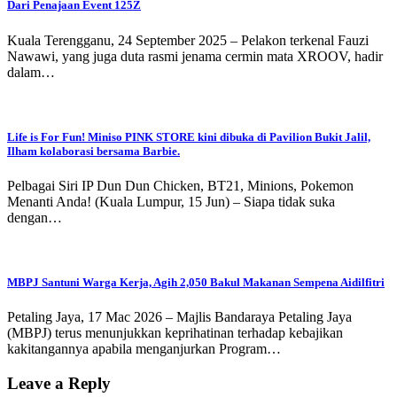
Dari Penajaan Event 125Z
Kuala Terengganu, 24 September 2025 – Pelakon terkenal Fauzi
Nawawi, yang juga duta rasmi jenama cermin mata XROOV, hadir
dalam…
Life is For Fun! Miniso PINK STORE kini dibuka di Pavilion Bukit Jalil,
Ilham kolaborasi bersama Barbie.
Pelbagai Siri IP Dun Dun Chicken, BT21, Minions, Pokemon
Menanti Anda! (Kuala Lumpur, 15 Jun) – Siapa tidak suka
dengan…
MBPJ Santuni Warga Kerja, Agih 2,050 Bakul Makanan Sempena Aidilfitri
Petaling Jaya, 17 Mac 2026 – Majlis Bandaraya Petaling Jaya
(MBPJ) terus menunjukkan keprihatinan terhadap kebajikan
kakitangannya apabila menganjurkan Program…
Leave a Reply