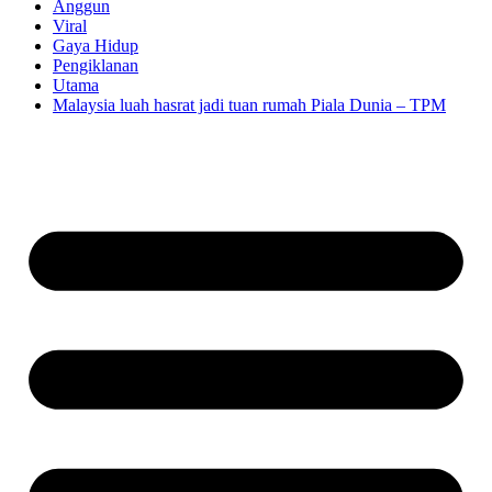
Anggun
Viral
Gaya Hidup
Pengiklanan
Utama
Malaysia luah hasrat jadi tuan rumah Piala Dunia – TPM