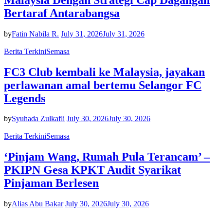
Bertaraf Antarabangsa
by
Fatin Nabila R.
July 31, 2026
July 31, 2026
Berita Terkini
Semasa
FC3 Club kembali ke Malaysia, jayakan
perlawanan amal bertemu Selangor FC
Legends
by
Syuhada Zulkafli
July 30, 2026
July 30, 2026
Berita Terkini
Semasa
‘Pinjam Wang, Rumah Pula Terancam’ –
PKIPN Gesa KPKT Audit Syarikat
Pinjaman Berlesen
by
Alias Abu Bakar
July 30, 2026
July 30, 2026