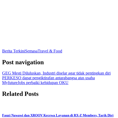
Berita Terkini
Semasa
Travel & Food
Post navigation
GEG Mesti Diluluskan, Industri diselar agar tidak pentingkan diri
PERKESO dapat pengiktirafan antarabangsa atas usaha
MyfutureJobs perbaiki kehidupan OKU
Related Posts
Fauzi Nawawi dan XROOV Kecewa Layanan di RX-Z Members, Tarik Diri