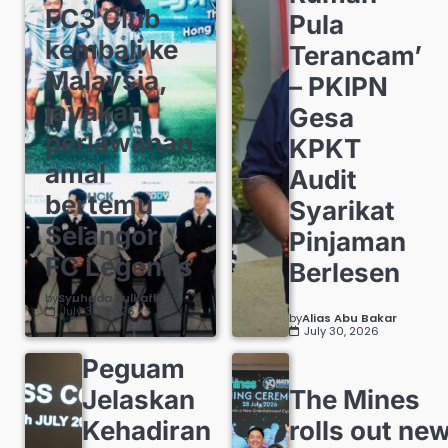
FC3 Club
Pula
kembali ke
Terancam’
Malaysia,
– PKIPN
jayakan
Gesa
perlawanan
KPKT
amal
Audit
bertemu
Syarikat
Selangor
Pinjaman
FC Legends
Berlesen
by
Syuhada Zulkafli
July 30, 2026
by
Alias Abu Bakar
July 30, 2026
Peguam
Jelaskan
The Mines
Kehadiran
rolls out ne