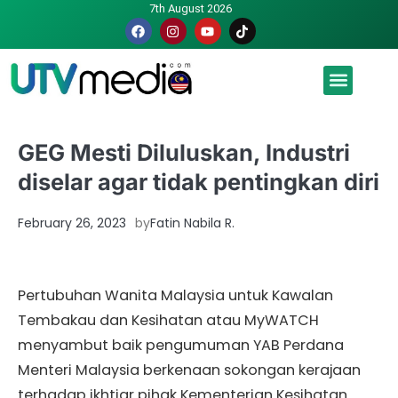
7th August 2026
Malaysia luah hasrat jadi tuan rumah Piala Dunia – TPM
GEG Mesti Diluluskan, Industri
diselar agar tidak pentingkan diri
February 26, 2023
by
Fatin Nabila R.
Pertubuhan Wanita Malaysia untuk Kawalan
Tembakau dan Kesihatan atau MyWATCH
menyambut baik pengumuman YAB Perdana
Menteri Malaysia berkenaan sokongan kerajaan
terhadap ikhtiar pihak Kementerian Kesihatan