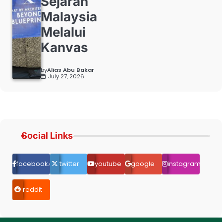
Sejarah
Malaysia
Melalui
Kanvas
by
Alias Abu Bakar
July 27, 2026
Social Links
facebook.com
twitter
youtube
google
instagram
reddit