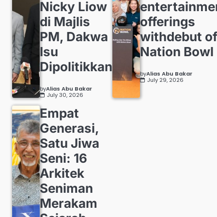
Nicky Liow
entertainme
di Majlis
offerings
PM, Dakwa
withdebut o
Isu
Nation Bowl
Dipolitikkan
by
Alias Abu Bakar
July 29, 2026
by
Alias Abu Bakar
July 30, 2026
Empat
Generasi,
Satu Jiwa
Seni: 16
Arkitek
Seniman
Merakam