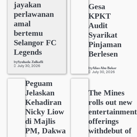
jayakan
Gesa
perlawanan
KPKT
amal
Audit
bertemu
Syarikat
Selangor FC
Pinjaman
Legends
Berlesen
by
Syuhada Zulkafli
July 30, 2026
by
Alias Abu Bakar
July 30, 2026
Peguam
Jelaskan
The Mines
Kehadiran
rolls out new
Nicky Liow
entertainmen
di Majlis
offerings
PM, Dakwa
withdebut of