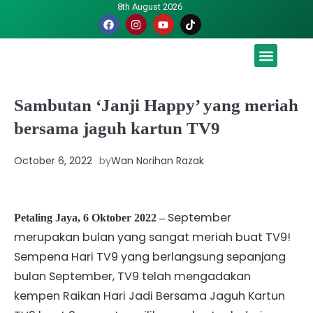
8th August 2026
Malaysia luah hasrat jadi tuan rumah Piala Dunia – TPM
Sambutan ‘Janji Happy’ yang meriah
bersama jaguh kartun TV9
October 6, 2022
by
Wan Norihan Razak
September
Petaling Jaya, 6 Oktober 2022 –
merupakan bulan yang sangat meriah buat TV9!
Sempena Hari TV9 yang berlangsung sepanjang
bulan September, TV9 telah mengadakan
kempen Raikan Hari Jadi Bersama Jaguh Kartun