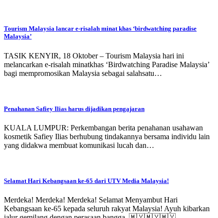
Tourism Malaysia lancar e-risalah minat khas ‘birdwatching paradise
Malaysia’
TASIK KENYIR, 18 Oktober – Tourism Malaysia hari ini
melancarkan e-risalah minatkhas ‘Birdwatching Paradise Malaysia’
bagi mempromosikan Malaysia sebagai salahsatu…
Penahanan Safiey Ilias harus dijadikan pengajaran
KUALA LUMPUR: Perkembangan berita penahanan usahawan
kosmetik Safiey Ilias berhubung tindakannya bersama individu lain
yang didakwa membuat komunikasi lucah dan…
Selamat Hari Kebangsaan ke-65 dari UTV Media Malaysia!
Merdeka! Merdeka! Merdeka! Selamat Menyambut Hari
Kebangsaan ke-65 kepada seluruh rakyat Malaysia! Ayuh kibarkan
jalur gemilang dengan perasaan bangga. 🇲🇾🇲🇾🇲🇾…