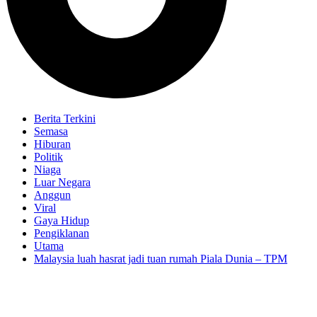
Berita Terkini
Semasa
Hiburan
Politik
Niaga
Luar Negara
Anggun
Viral
Gaya Hidup
Pengiklanan
Utama
Malaysia luah hasrat jadi tuan rumah Piala Dunia – TPM