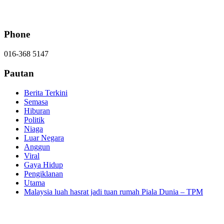
Phone
016-368 5147
Pautan
Berita Terkini
Semasa
Hiburan
Politik
Niaga
Luar Negara
Anggun
Viral
Gaya Hidup
Pengiklanan
Utama
Malaysia luah hasrat jadi tuan rumah Piala Dunia – TPM