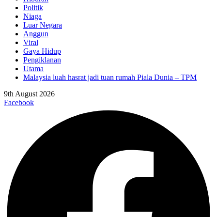
Politik
Niaga
Luar Negara
Anggun
Viral
Gaya Hidup
Pengiklanan
Utama
Malaysia luah hasrat jadi tuan rumah Piala Dunia – TPM
9th August 2026
Facebook