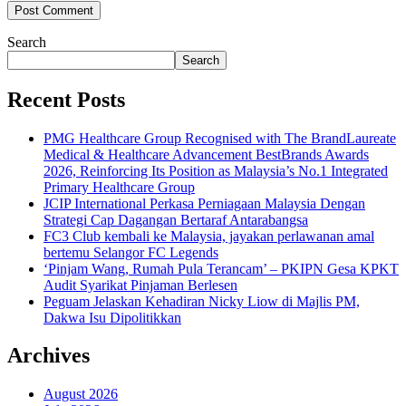
Search
Search
Recent Posts
PMG Healthcare Group Recognised with The BrandLaureate
Medical & Healthcare Advancement BestBrands Awards
2026, Reinforcing Its Position as Malaysia’s No.1 Integrated
Primary Healthcare Group
JCIP International Perkasa Perniagaan Malaysia Dengan
Strategi Cap Dagangan Bertaraf Antarabangsa
FC3 Club kembali ke Malaysia, jayakan perlawanan amal
bertemu Selangor FC Legends
‘Pinjam Wang, Rumah Pula Terancam’ – PKIPN Gesa KPKT
Audit Syarikat Pinjaman Berlesen
Peguam Jelaskan Kehadiran Nicky Liow di Majlis PM,
Dakwa Isu Dipolitikkan
Archives
August 2026