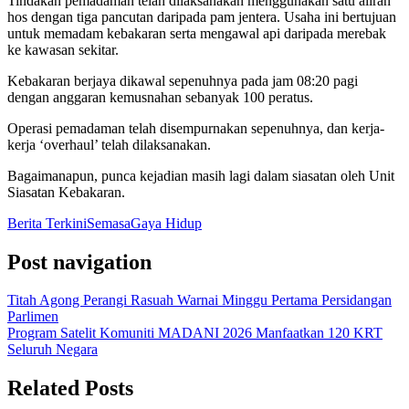
Tindakan pemadaman telah dilaksanakan menggunakan satu aliran
hos dengan tiga pancutan daripada pam jentera. Usaha ini bertujuan
untuk memadam kebakaran serta mengawal api daripada merebak
ke kawasan sekitar.
Kebakaran berjaya dikawal sepenuhnya pada jam 08:20 pagi
dengan anggaran kemusnahan sebanyak 100 peratus.
Operasi pemadaman telah disempurnakan sepenuhnya, dan kerja-
kerja ‘overhaul’ telah dilaksanakan.
Bagaimanapun, punca kejadian masih lagi dalam siasatan oleh Unit
Siasatan Kebakaran.
Berita Terkini
Semasa
Gaya Hidup
Post navigation
Titah Agong Perangi Rasuah Warnai Minggu Pertama Persidangan
Parlimen
Program Satelit Komuniti MADANI 2026 Manfaatkan 120 KRT
Seluruh Negara
Related Posts