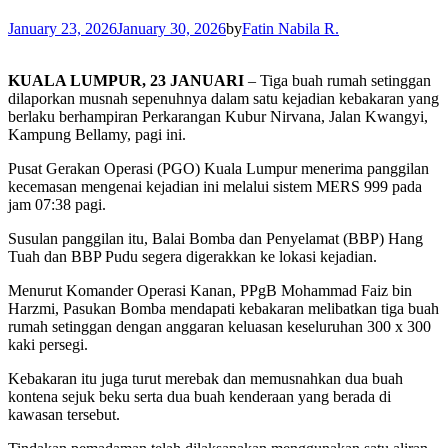
January 23, 2026
January 30, 2026
by
Fatin Nabila R.
KUALA LUMPUR, 23 JANUARI
– Tiga buah rumah setinggan
dilaporkan musnah sepenuhnya dalam satu kejadian kebakaran yang
berlaku berhampiran Perkarangan Kubur Nirvana, Jalan Kwangyi,
Kampung Bellamy, pagi ini.
Pusat Gerakan Operasi (PGO) Kuala Lumpur menerima panggilan
kecemasan mengenai kejadian ini melalui sistem MERS 999 pada
jam 07:38 pagi.
Susulan panggilan itu, Balai Bomba dan Penyelamat (BBP) Hang
Tuah dan BBP Pudu segera digerakkan ke lokasi kejadian.
Menurut Komander Operasi Kanan, PPgB Mohammad Faiz bin
Harzmi, Pasukan Bomba mendapati kebakaran melibatkan tiga buah
rumah setinggan dengan anggaran keluasan keseluruhan 300 x 300
kaki persegi.
Kebakaran itu juga turut merebak dan memusnahkan dua buah
kontena sejuk beku serta dua buah kenderaan yang berada di
kawasan tersebut.