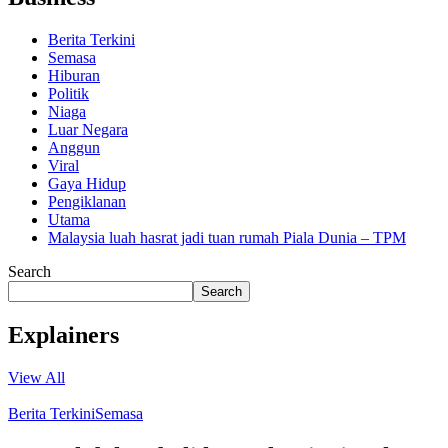
Berita Terkini
Semasa
Hiburan
Politik
Niaga
Luar Negara
Anggun
Viral
Gaya Hidup
Pengiklanan
Utama
Malaysia luah hasrat jadi tuan rumah Piala Dunia – TPM
Search
Search
Explainers
View All
Berita Terkini
Semasa