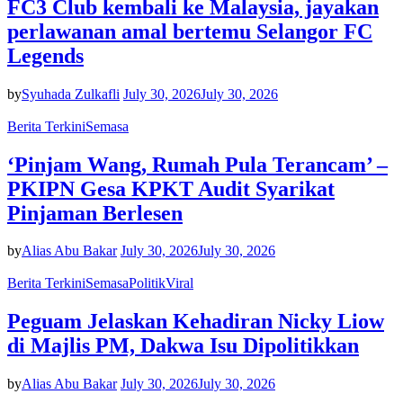
FC3 Club kembali ke Malaysia, jayakan
perlawanan amal bertemu Selangor FC
Legends
by
Syuhada Zulkafli
July 30, 2026
July 30, 2026
Berita Terkini
Semasa
‘Pinjam Wang, Rumah Pula Terancam’ –
PKIPN Gesa KPKT Audit Syarikat
Pinjaman Berlesen
by
Alias Abu Bakar
July 30, 2026
July 30, 2026
Berita Terkini
Semasa
Politik
Viral
Peguam Jelaskan Kehadiran Nicky Liow
di Majlis PM, Dakwa Isu Dipolitikkan
by
Alias Abu Bakar
July 30, 2026
July 30, 2026