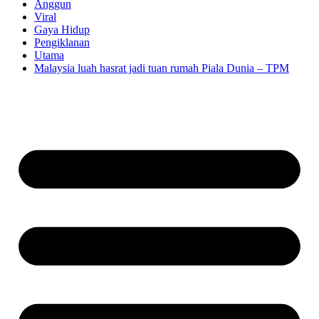
Anggun
Viral
Gaya Hidup
Pengiklanan
Utama
Malaysia luah hasrat jadi tuan rumah Piala Dunia – TPM