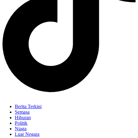
Berita Terkini
Semasa
Hiburan
Politik
Niaga
Luar Negara