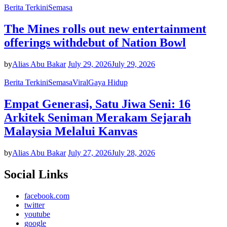
Berita Terkini
Semasa
The Mines rolls out new entertainment
offerings withdebut of Nation Bowl
by
Alias Abu Bakar
July 29, 2026
July 29, 2026
Berita Terkini
Semasa
Viral
Gaya Hidup
Empat Generasi, Satu Jiwa Seni: 16
Arkitek Seniman Merakam Sejarah
Malaysia Melalui Kanvas
by
Alias Abu Bakar
July 27, 2026
July 28, 2026
Social Links
facebook.com
twitter
youtube
google