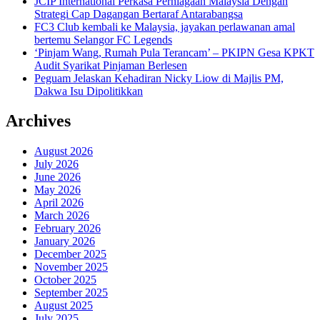
JCIP International Perkasa Perniagaan Malaysia Dengan
Strategi Cap Dagangan Bertaraf Antarabangsa
FC3 Club kembali ke Malaysia, jayakan perlawanan amal
bertemu Selangor FC Legends
‘Pinjam Wang, Rumah Pula Terancam’ – PKIPN Gesa KPKT
Audit Syarikat Pinjaman Berlesen
Peguam Jelaskan Kehadiran Nicky Liow di Majlis PM,
Dakwa Isu Dipolitikkan
Archives
August 2026
July 2026
June 2026
May 2026
April 2026
March 2026
February 2026
January 2026
December 2025
November 2025
October 2025
September 2025
August 2025
July 2025