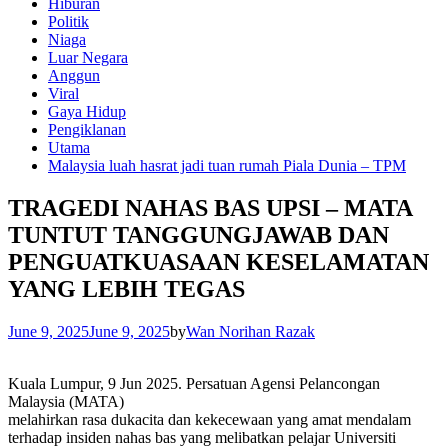
Hiburan
Politik
Niaga
Luar Negara
Anggun
Viral
Gaya Hidup
Pengiklanan
Utama
Malaysia luah hasrat jadi tuan rumah Piala Dunia – TPM
TRAGEDI NAHAS BAS UPSI – MATA
TUNTUT TANGGUNGJAWAB DAN
PENGUATKUASAAN KESELAMATAN
YANG LEBIH TEGAS
June 9, 2025
June 9, 2025
by
Wan Norihan Razak
Kuala Lumpur, 9 Jun 2025. Persatuan Agensi Pelancongan
Malaysia (MATA)
melahirkan rasa dukacita dan kekecewaan yang amat mendalam
terhadap insiden nahas bas yang melibatkan pelajar Universiti