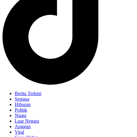
Berita Terkini
Semasa
Hiburan
Politik
Niaga
Luar Negara
Anggun
Viral