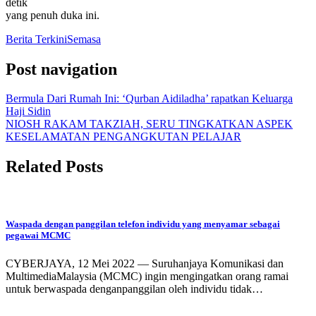
detik
yang penuh duka ini.
Berita Terkini
Semasa
Post navigation
Bermula Dari Rumah Ini: ‘Qurban Aidiladha’ rapatkan Keluarga
Haji Sidin
NIOSH RAKAM TAKZIAH, SERU TINGKATKAN ASPEK
KESELAMATAN PENGANGKUTAN PELAJAR
Related Posts
Waspada dengan panggilan telefon individu yang menyamar sebagai
pegawai MCMC
CYBERJAYA, 12 Mei 2022 — Suruhanjaya Komunikasi dan
MultimediaMalaysia (MCMC) ingin mengingatkan orang ramai
untuk berwaspada denganpanggilan oleh individu tidak…