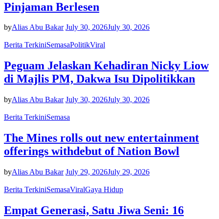
Pinjaman Berlesen
by
Alias Abu Bakar
July 30, 2026
July 30, 2026
Berita Terkini
Semasa
Politik
Viral
Peguam Jelaskan Kehadiran Nicky Liow
di Majlis PM, Dakwa Isu Dipolitikkan
by
Alias Abu Bakar
July 30, 2026
July 30, 2026
Berita Terkini
Semasa
The Mines rolls out new entertainment
offerings withdebut of Nation Bowl
by
Alias Abu Bakar
July 29, 2026
July 29, 2026
Berita Terkini
Semasa
Viral
Gaya Hidup
Empat Generasi, Satu Jiwa Seni: 16