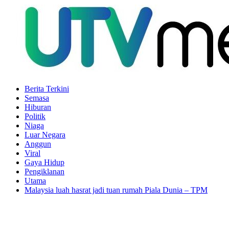
Berita Terkini
Semasa
Hiburan
Politik
Niaga
Luar Negara
Anggun
Viral
Gaya Hidup
Pengiklanan
Utama
Malaysia luah hasrat jadi tuan rumah Piala Dunia – TPM