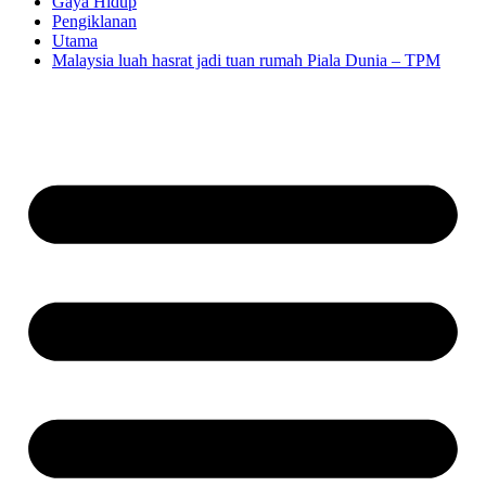
Gaya Hidup
Pengiklanan
Utama
Malaysia luah hasrat jadi tuan rumah Piala Dunia – TPM