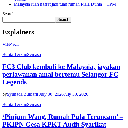
Malaysia luah hasrat jadi tuan rumah Piala Dunia – TPM
Search
Search
Explainers
View All
Berita Terkini
Semasa
FC3 Club kembali ke Malaysia, jayakan
perlawanan amal bertemu Selangor FC
Legends
by
Syuhada Zulkafli
July 30, 2026
July 30, 2026
Berita Terkini
Semasa
‘Pinjam Wang, Rumah Pula Terancam’ –
PKIPN Gesa KPKT Audit Syarikat