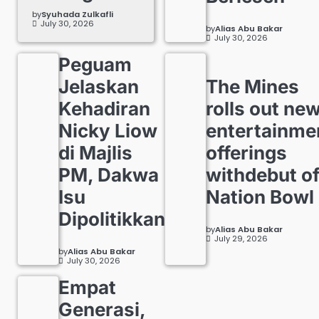
by
Syuhada Zulkafli
July 30, 2026
by
Alias Abu Bakar
July 30, 2026
Peguam
Jelaskan
The Mines
Kehadiran
rolls out ne
Nicky Liow
entertainme
di Majlis
offerings
PM, Dakwa
withdebut o
Isu
Nation Bowl
Dipolitikkan
by
Alias Abu Bakar
July 29, 2026
by
Alias Abu Bakar
July 30, 2026
Empat
Generasi,