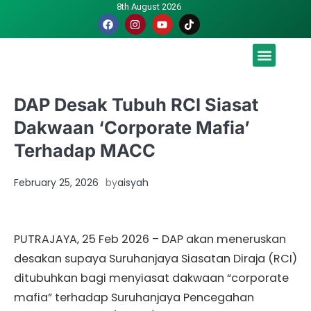
8th August 2026
Malaysia luah hasrat jadi tuan rumah Piala Dunia – TPM
DAP Desak Tubuh RCI Siasat
Dakwaan ‘Corporate Mafia’
Terhadap MACC
February 25, 2026
by
aisyah
PUTRAJAYA, 25 Feb 2026 – DAP akan meneruskan
desakan supaya Suruhanjaya Siasatan Diraja (RCI)
ditubuhkan bagi menyiasat dakwaan “corporate
mafia” terhadap Suruhanjaya Pencegahan