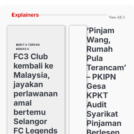
Explainers
View All
‘Pinjam
Wang,
BERITA TERKINI
Rumah
SEMASA
FC3 Club
Pula
kembali ke
Terancam’
Malaysia,
– PKIPN
jayakan
Gesa
perlawanan
KPKT
amal
Audit
bertemu
Syarikat
Selangor
Pinjaman
FC Legends
Berlesen