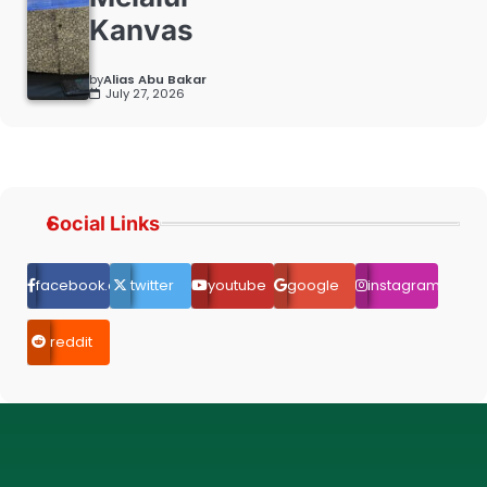
Kanvas
by
Alias Abu Bakar
July 27, 2026
Social Links
facebook.com
twitter
youtube
google
instagram
reddit