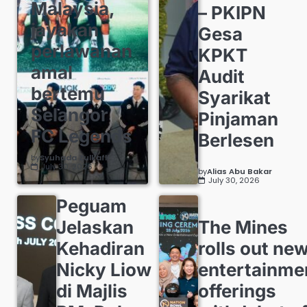
Malaysia,
– PKIPN
jayakan
Gesa
perlawanan
KPKT
amal
Audit
bertemu
Syarikat
Selangor
Pinjaman
FC Legends
Berlesen
by
Syuhada Zulkafli
July 30, 2026
by
Alias Abu Bakar
July 30, 2026
Peguam
Jelaskan
The Mines
Kehadiran
rolls out ne
Nicky Liow
entertainme
di Majlis
offerings