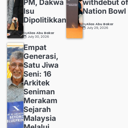
PM, Dakwa
withdebut o
Isu
Nation Bowl
Dipolitikkan
by
Alias Abu Bakar
July 29, 2026
by
Alias Abu Bakar
July 30, 2026
Empat
Generasi,
Satu Jiwa
Seni: 16
Arkitek
Seniman
Merakam
Sejarah
Malaysia
Melalui