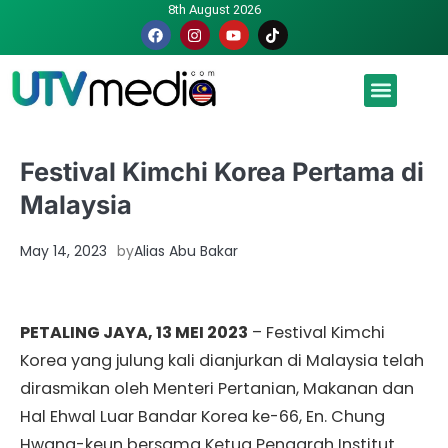
8th August 2026
Malaysia luah hasrat jadi tuan rumah Piala Dunia – TPM
Festival Kimchi Korea Pertama di
Malaysia
May 14, 2023
by
Alias Abu Bakar
PETALING JAYA, 13 MEI 2023
– Festival Kimchi
Korea yang julung kali dianjurkan di Malaysia telah
dirasmikan oleh Menteri Pertanian, Makanan dan
Hal Ehwal Luar Bandar Korea ke-66, En. Chung
Hwang-keun bersama Ketua Pengarah Institut