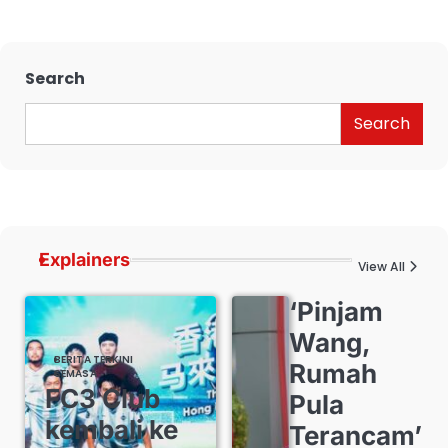
Search
Search
Explainers
View All
‘Pinjam
Wang,
BERITA TERKINI
Rumah
SEMASA
FC3 Club
Pula
kembali ke
Terancam’