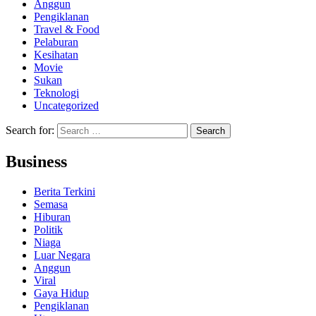
Anggun
Pengiklanan
Travel & Food
Pelaburan
Kesihatan
Movie
Sukan
Teknologi
Uncategorized
Search for:
Business
Berita Terkini
Semasa
Hiburan
Politik
Niaga
Luar Negara
Anggun
Viral
Gaya Hidup
Pengiklanan