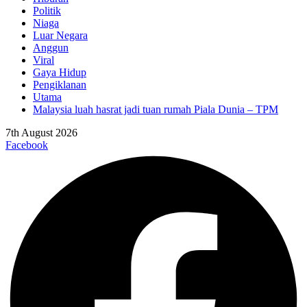
Politik
Niaga
Luar Negara
Anggun
Viral
Gaya Hidup
Pengiklanan
Utama
Malaysia luah hasrat jadi tuan rumah Piala Dunia – TPM
7th August 2026
Facebook