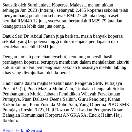
Statistik oleh Suruhanjaya Koperasi Malaysia menunjukkan
sehingga Jun 2023 (Interim), sebanyak 2,485 koperasi sekolah telah
menyumbang perolehan sebanyak RM227.48 juta dengan aset
bernilai RM440.12 juta, syer/yuran berjumlah RM29.79 juta dan
keanggotaan lebih dua juta orang.
Datuk Seri Dr. Abdul Fattah juga berkata, masih banyak koperasi
sekolah yang berpotensi tinggi untuk menjana pendapatan dan
perolehan melebihi RM1 juta.
Dengan jumlah perolehan tersebut, keuntungan bersih hasil
perniagaan koperasi berupaya membantu dalam menjalankan aktiviti
kokurikulum dan pembangunan sekolah khususnya melalui tabung
khas yang diwujudkan oleh koperasi.
Hadir sama dalam majlis tersebut ialah Pengetua SMK Putrajaya
Presint 9 (2), Puan Mazira Mohd Zain, Timbalan Pengarah Sektor
Pembangunan Murid, Jabatan Pendidikan Wilayah Persekutuan
Putrajaya, Puan Dalizwa Deena Salihin, Guru Penolong Kanan
Kokurikulum, Puan Yusnida Mohd Sani, Yang Dipertua PIBG SMK
Putrajaya Presint 9 (2), Haji Rozaan Mat Isa dan Pengurus Besar
Bahagian Komunikasi Korporat ANGKASA, Encik Halim Haji
Ibrahim.
Berita Terkini
Semasa