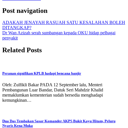
Post navigation
ADAKAH JENAYAH RASUAH SATU KESALAHAN BOLEH
DITANGKAP?
Dr Wan Azizah serah sumbangan kepada OKU hidap pelbagai
penyakit
Related Posts
Peranan signifikan KPLB hadapi bencana banjir
Oleh: Zulfikli Bakar PADA 12 September lalu, Menteri
Pembangunan Luar Bandar, Datuk Seri Mahdzir Khalid
memaklumkan kementerian sudah bersedia menghadapi
kemungkinan…
Dua Das Tembakan Sasar Komander AKPS Bukit Kayu Hitam, Peluru
Nyaris Kena Muka