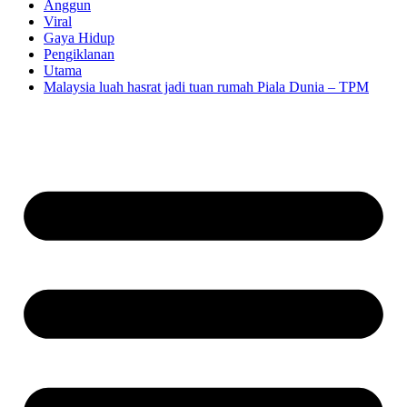
Anggun
Viral
Gaya Hidup
Pengiklanan
Utama
Malaysia luah hasrat jadi tuan rumah Piala Dunia – TPM