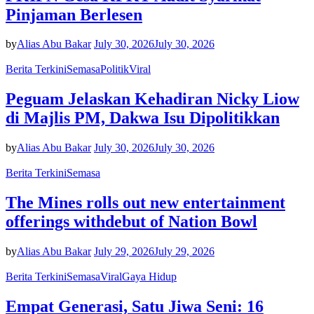
Pinjaman Berlesen
by
Alias Abu Bakar
July 30, 2026
July 30, 2026
Berita Terkini
Semasa
Politik
Viral
Peguam Jelaskan Kehadiran Nicky Liow
di Majlis PM, Dakwa Isu Dipolitikkan
by
Alias Abu Bakar
July 30, 2026
July 30, 2026
Berita Terkini
Semasa
The Mines rolls out new entertainment
offerings withdebut of Nation Bowl
by
Alias Abu Bakar
July 29, 2026
July 29, 2026
Berita Terkini
Semasa
Viral
Gaya Hidup
Empat Generasi, Satu Jiwa Seni: 16