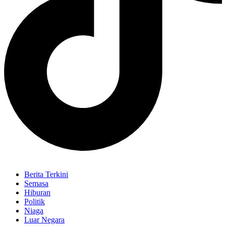
Berita Terkini
Semasa
Hiburan
Politik
Niaga
Luar Negara