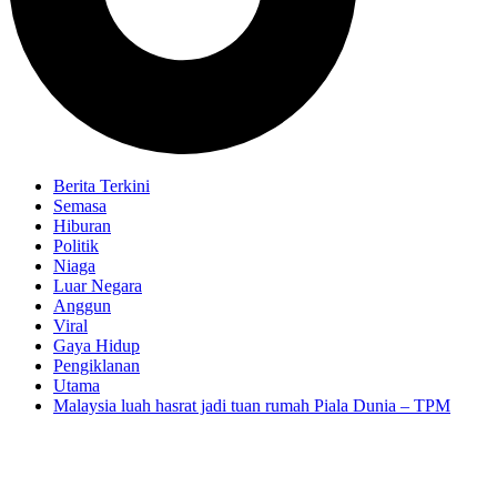
Berita Terkini
Semasa
Hiburan
Politik
Niaga
Luar Negara
Anggun
Viral
Gaya Hidup
Pengiklanan
Utama
Malaysia luah hasrat jadi tuan rumah Piala Dunia – TPM