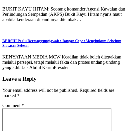
BUKIT KAYU HITAM: Seorang komander Agensi Kawalan dan
Perlindungan Sempadan (AKPS) Bukit Kayu Hitam nyaris maut
apabila kenderaan dipandunya ditembak…
BERSIH Perlu Bertanggungjawab : Jangan Cepat Menghukum Sebelum
Siasatan Selesai
KENYATAAN MEDIA MCW Keadilan tidak boleh ditegakkan
melalui persepsi, tetapi melalui fakta dan proses undang-undang
yang adil. Jais Abdul KarimPresiden
Leave a Reply
Your email address will not be published.
Required fields are
marked
*
Comment
*