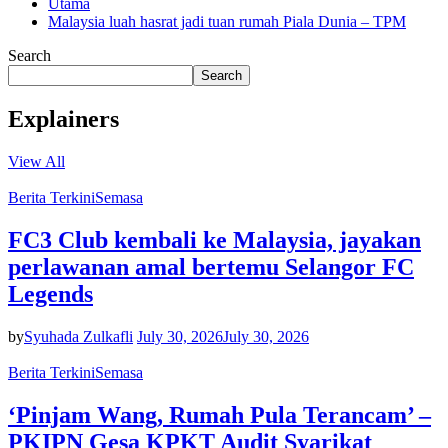
Utama
Malaysia luah hasrat jadi tuan rumah Piala Dunia – TPM
Search
Search
Explainers
View All
Berita Terkini
Semasa
FC3 Club kembali ke Malaysia, jayakan
perlawanan amal bertemu Selangor FC
Legends
by
Syuhada Zulkafli
July 30, 2026
July 30, 2026
Berita Terkini
Semasa
‘Pinjam Wang, Rumah Pula Terancam’ –
PKIPN Gesa KPKT Audit Syarikat