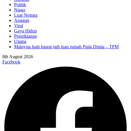
Politik
Niaga
Luar Negara
Anggun
Viral
Gaya Hidup
Pengiklanan
Utama
Malaysia luah hasrat jadi tuan rumah Piala Dunia – TPM
8th August 2026
Facebook