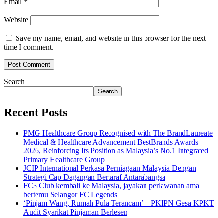
Email
*
Website
Save my name, email, and website in this browser for the next
time I comment.
Search
Search
Recent Posts
PMG Healthcare Group Recognised with The BrandLaureate
Medical & Healthcare Advancement BestBrands Awards
2026, Reinforcing Its Position as Malaysia’s No.1 Integrated
Primary Healthcare Group
JCIP International Perkasa Perniagaan Malaysia Dengan
Strategi Cap Dagangan Bertaraf Antarabangsa
FC3 Club kembali ke Malaysia, jayakan perlawanan amal
bertemu Selangor FC Legends
‘Pinjam Wang, Rumah Pula Terancam’ – PKIPN Gesa KPKT
Audit Syarikat Pinjaman Berlesen