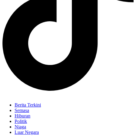
Berita Terkini
Semasa
Hiburan
Politik
Niaga
Luar Negara