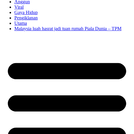
Anggun
Viral
Gaya Hidup
Pengiklanan
Utama
Malaysia luah hasrat jadi tuan rumah Piala Dunia – TPM