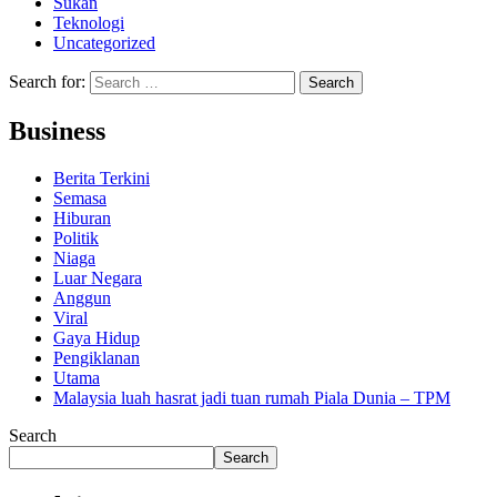
Sukan
Teknologi
Uncategorized
Search for:
Business
Berita Terkini
Semasa
Hiburan
Politik
Niaga
Luar Negara
Anggun
Viral
Gaya Hidup
Pengiklanan
Utama
Malaysia luah hasrat jadi tuan rumah Piala Dunia – TPM
Search
Search