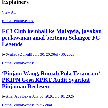
Explainers
View All
Berita Terkini
Semasa
FC3 Club kembali ke Malaysia, jayakan
perlawanan amal bertemu Selangor FC
Legends
by
Syuhada Zulkafli
July 30, 2026
July 30, 2026
Berita Terkini
Semasa
‘Pinjam Wang, Rumah Pula Terancam’ –
PKIPN Gesa KPKT Audit Syarikat
Pinjaman Berlesen
by
Alias Abu Bakar
July 30, 2026
July 30, 2026
Berita Terkini
Semasa
Politik
Viral