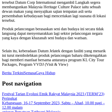
tersebut Datum Corp International mengambil Langkah segera
membangunkan Malaysia Heritage Culture Palace iaitu sebuah
dewan makan yang menyajikan sajian tempatan asli serta
persembahan kebudayaan bagi menceriakan lagi suasana di lokasi
tersebut.
Produk pelancongan berasaskan seni dan budaya ini secara tidak
langsung dapat menyemarakkan lagi sektor pelancongan negara
yang kaya dengan khazanah seni budaya dan warisan.
Selain itu, keberadaan Datum Jelatek dengan fasiliti yang menarik
ini turut membolehkan produk pelancongan baharu diketengahkan
bagi memberi manfaat bersama antaranya program KL City Tour
Packages, Program VVDJ (Visit & View)
Berita Terkini
Semasa
Gaya Hidup
Post navigation
Festival Tarian Evolusi Etnik Rakyat Malaysia 2023 (TERM’23)
Peringkat
Kebangsaan, 16-17 September 2023, Sabtu – Ahad, 10.00 pagi –
12.00 malam
anjuran Persatuan Tatihseni Malaysia