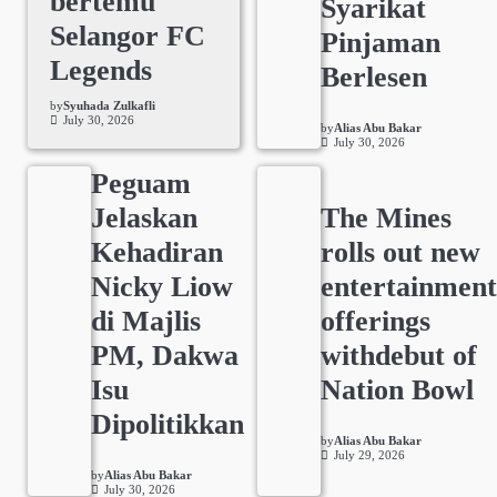
bertemu
Syarikat
Selangor FC
Pinjaman
Legends
Berlesen
by
Syuhada Zulkafli
July 30, 2026
by
Alias Abu Bakar
July 30, 2026
Peguam
Jelaskan
The Mines
Kehadiran
rolls out new
Nicky Liow
entertainmen
di Majlis
offerings
PM, Dakwa
withdebut of
Isu
Nation Bowl
Dipolitikkan
by
Alias Abu Bakar
July 29, 2026
by
Alias Abu Bakar
July 30, 2026