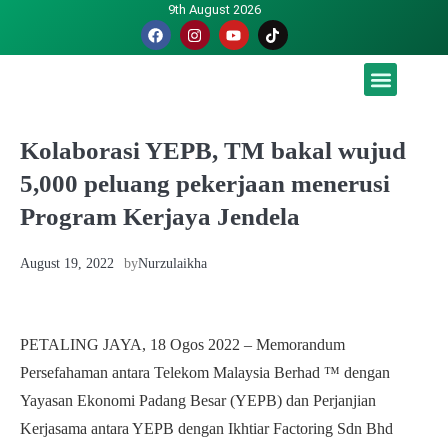
9th August 2026
Malaysia luah hasrat jadi tuan rumah Piala Dunia – TPM
Kolaborasi YEPB, TM bakal wujud
5,000 peluang pekerjaan menerusi
Program Kerjaya Jendela
August 19, 2022
by
Nurzulaikha
PETALING JAYA, 18 Ogos 2022 – Memorandum
Persefahaman antara Telekom Malaysia Berhad ™ dengan
Yayasan Ekonomi Padang Besar (YEPB) dan Perjanjian
Kerjasama antara YEPB dengan Ikhtiar Factoring Sdn Bhd