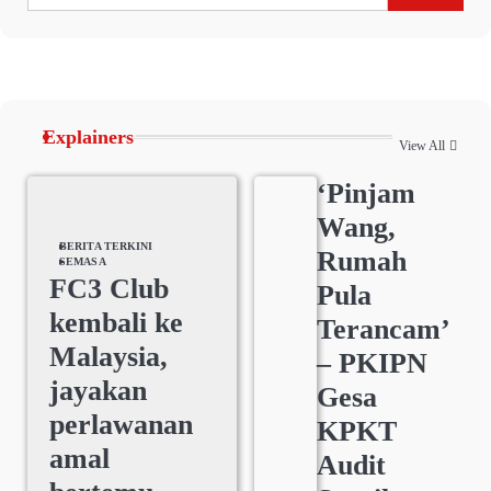
Explainers
View All
‘Pinjam
Wang,
BERITA TERKINI
Rumah
SEMASA
FC3 Club
Pula
kembali ke
Terancam’
Malaysia,
– PKIPN
jayakan
Gesa
perlawanan
KPKT
amal
Audit