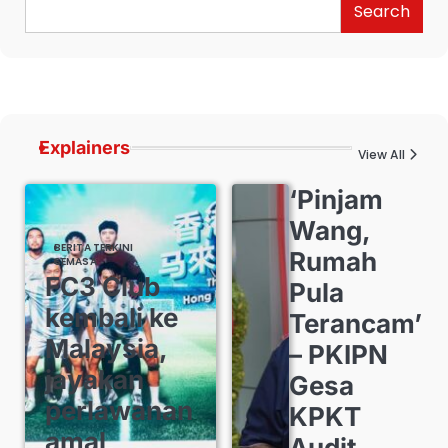
Search
Explainers
View All
‘Pinjam
Wang,
BERITA TERKINI
Rumah
SEMASA
FC3 Club
Pula
kembali ke
Terancam’
Malaysia,
– PKIPN
jayakan
Gesa
perlawanan
KPKT
amal
Audit