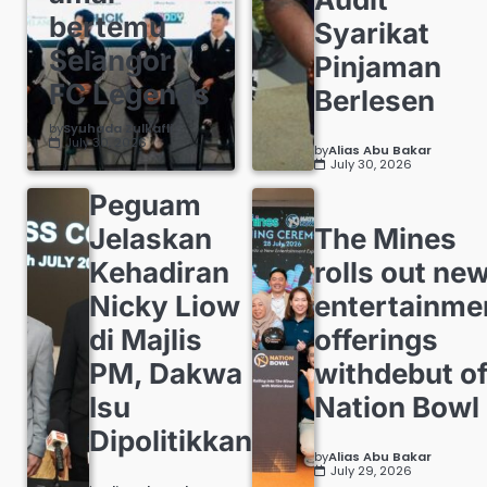
bertemu
Syarikat
Selangor
Pinjaman
FC Legends
Berlesen
by
Syuhada Zulkafli
July 30, 2026
by
Alias Abu Bakar
July 30, 2026
Peguam
Jelaskan
The Mines
Kehadiran
rolls out ne
Nicky Liow
entertainme
di Majlis
offerings
PM, Dakwa
withdebut o
Isu
Nation Bowl
Dipolitikkan
by
Alias Abu Bakar
July 29, 2026