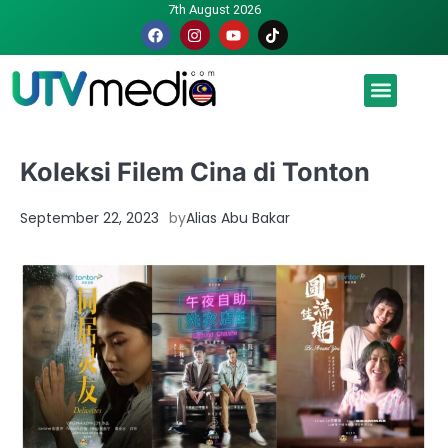
7th August 2026
Malaysia luah hasrat jadi tuan rumah Piala Dunia – TPM
Koleksi Filem Cina di Tonton
September 22, 2023
by
Alias Abu Bakar