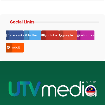
Social Links
facebook.com
twitter
youtube
google
instagram
reddit