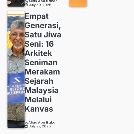
by
Alias Abu Bakar
July 30, 2026
Empat
Generasi,
Satu Jiwa
Seni: 16
Arkitek
Seniman
Merakam
Sejarah
Malaysia
Melalui
Kanvas
by
Alias Abu Bakar
July 27, 2026