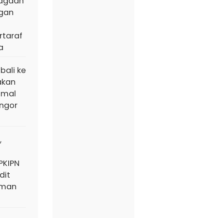
iagaan
ngan
taraf
a
bali ke
akan
amal
ngor
,
PKIPN
dit
aman