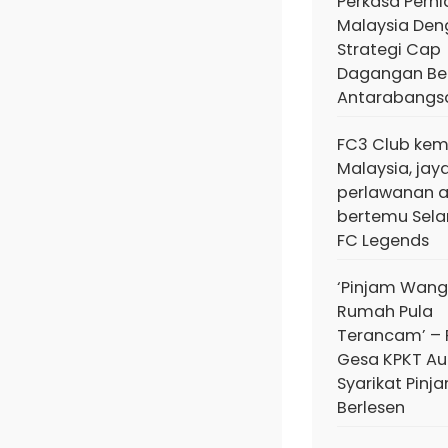
Perkasa Pern
Malaysia De
Strategi Cap
Dagangan Ber
Antarabangs
FC3 Club kem
Malaysia, jay
perlawanan 
bertemu Sela
FC Legends
‘Pinjam Wang
Rumah Pula
Terancam’ – 
Gesa KPKT Au
Syarikat Pinj
Berlesen