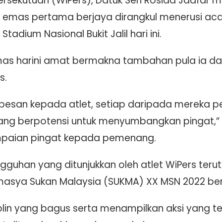
ersekutuan (WiPers), Datuk Seri Rosida Jaafar 
t emas pertama berjaya dirangkul menerusi ac
Stadium Nasional Bukit Jalil hari ini.
mas harini amat bermakna tambahan pula ia da
s.
 pesan kepada atlet, setiap daripada mereka pe
ang berpotensi untuk menyumbangkan pingat,”
mpaian pingat kepada pemenang.
gguhan yang ditunjukkan oleh atlet WiPers ter
masya Sukan Malaysia (SUKMA) XX MSN 2022 ber
plin yang bagus serta menampilkan aksi yang t