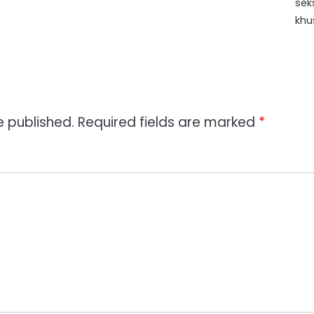
sek
khu
e published.
Required fields are marked
*