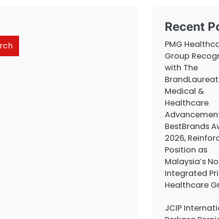
Recent P
PMG Healthc
rch
Group Recog
with The
BrandLaureat
Medical &
Healthcare
Advancemen
BestBrands A
2026, Reinforc
Position as
Malaysia’s No.
Integrated Pr
Healthcare G
JCIP Internat