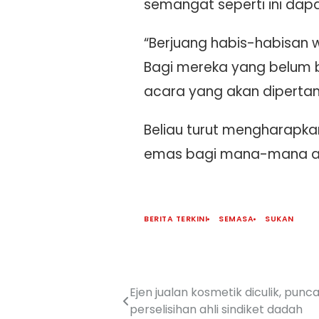
semangat seperti ini dapa
“Berjuang habis-habisan 
Bagi mereka yang belum b
acara yang akan dipertand
Beliau turut mengharapkan
emas bagi mana-mana ac
BERITA TERKINI
SEMASA
SUKAN
Ejen jualan kosmetik diculik, pu
perselisihan ahli sindiket dadah