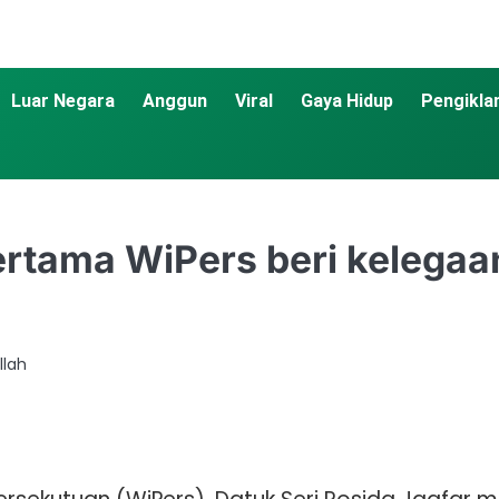
Luar Negara
Anggun
Viral
Gaya Hidup
Pengikla
rtama WiPers beri kelegaa
llah