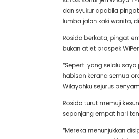
KETUA Kontinjen Wilayah P
dan syukur apabila pinga
lumba jalan kaki wanita, di 
Rosida berkata, pingat e
bukan atlet prospek WiPer
“Seperti yang selalu saya
habisan kerana semua or
Wilayahku sejurus penya
Rosida turut memuji kesun
sepanjang empat hari te
“Mereka menunjukkan disi