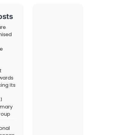
osts
are
nised
e
t
wards
ing Its
1
imary
roup
ional