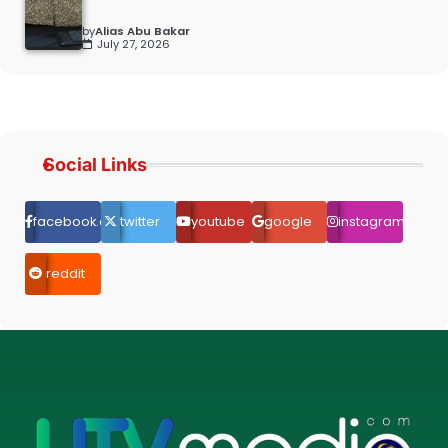
by
Alias Abu Bakar
July 27, 2026
Social Links
facebook.com
twitter
youtube
google
instagram
reddit