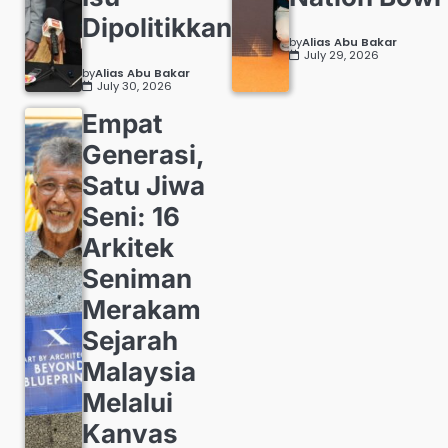
Dipolitikkan
by
Alias Abu Bakar
July 29, 2026
by
Alias Abu Bakar
July 30, 2026
Empat
Generasi,
Satu Jiwa
Seni: 16
Arkitek
Seniman
Merakam
Sejarah
Malaysia
Melalui
Kanvas