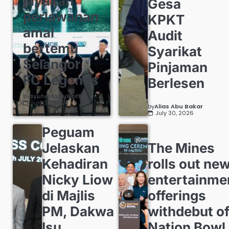
jayakan
Gesa
perlawanan
KPKT
amal
Audit
bertemu
Syarikat
Selangor
Pinjaman
FC Legends
Berlesen
by
Syuhada Zulkafli
July 30, 2026
by
Alias Abu Bakar
July 30, 2026
Peguam
Jelaskan
The Mines
Kehadiran
rolls out ne
Nicky Liow
entertainme
di Majlis
offerings
PM, Dakwa
withdebut o
Isu
Nation Bowl