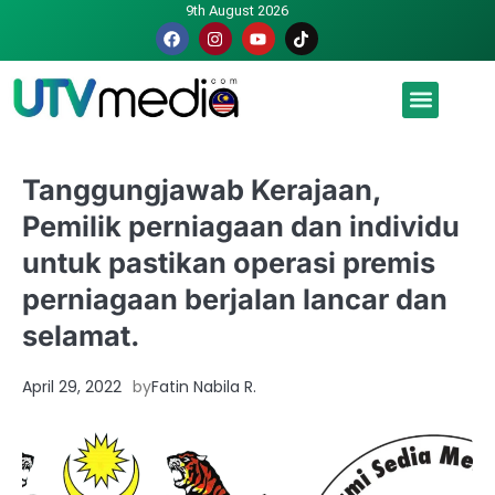
9th August 2026
Malaysia luah hasrat jadi tuan rumah Piala Dunia – TPM
Tanggungjawab Kerajaan,
Pemilik perniagaan dan individu
untuk pastikan operasi premis
perniagaan berjalan lancar dan
selamat.
April 29, 2022
by
Fatin Nabila R.