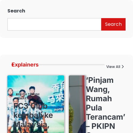
Search
Search
Explainers
View All
‘Pinjam
Wang,
BERITA TERKINI
Rumah
SEMASA
FC3 Club
Pula
kembali ke
Terancam’
Malaysia,
– PKIPN