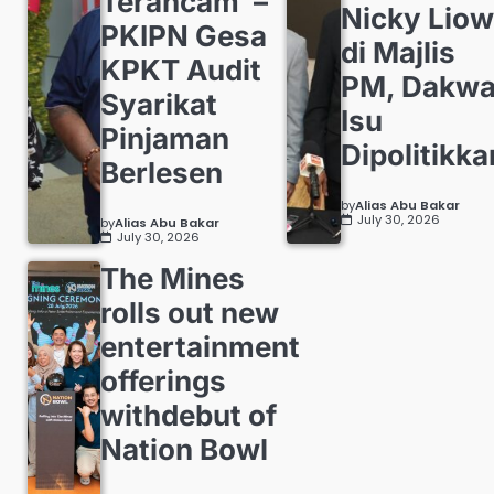
Terancam’ –
Nicky Liow
PKIPN Gesa
di Majlis
KPKT Audit
PM, Dakw
Syarikat
Isu
Pinjaman
Dipolitikka
Berlesen
by
Alias Abu Bakar
July 30, 2026
by
Alias Abu Bakar
July 30, 2026
The Mines
rolls out new
entertainment
offerings
withdebut of
Nation Bowl