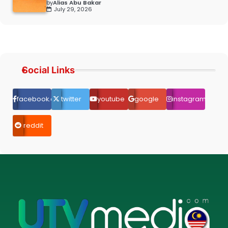
by
Alias Abu Bakar
July 29, 2026
Social Links
facebook.com
twitter
youtube
google
instagram
reddit