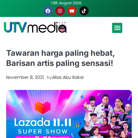
10th August 2026
Malaysia luah hasrat jadi tuan rumah Piala Dunia – TPM
Tawaran harga paling hebat,
Barisan artis paling sensasi!
November 8, 2021
by
Alias Abu Bakar