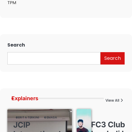
TPM
Search
Search
Explainers
View All
BERITA TERKINI
SEMASA
FC3 Club
JCIP