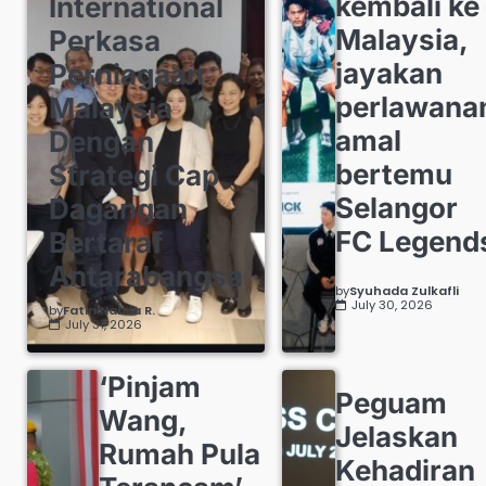
kembali ke
International
Malaysia,
Perkasa
jayakan
Perniagaan
perlawana
Malaysia
amal
Dengan
bertemu
Strategi Cap
Selangor
Dagangan
FC Legend
Bertaraf
Antarabangsa
by
Syuhada Zulkafli
July 30, 2026
by
Fatin Nabila R.
July 31, 2026
‘Pinjam
Peguam
Wang,
Jelaskan
Rumah Pula
Kehadiran