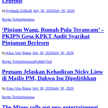
Legends
by
Syuhada Zulkafli
July 30, 2026
July 30, 2026
Berita Terkini
Semasa
‘Pinjam Wang, Rumah Pula Terancam’ –
PKIPN Gesa KPKT Audit Syarikat
Pinjaman Berlesen
by
Alias Abu Bakar
July 30, 2026
July 30, 2026
Berita Terkini
Semasa
Politik
Viral
Peguam Jelaskan Kehadiran Nicky Liow
di Majlis PM, Dakwa Isu Dipolitikkan
by
Alias Abu Bakar
July 30, 2026
July 30, 2026
Berita Terkini
Semasa
The Mines rolls out new entertainment