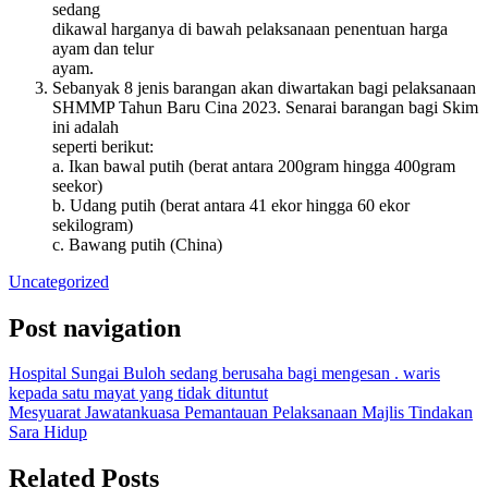
sedang
dikawal harganya di bawah pelaksanaan penentuan harga
ayam dan telur
ayam.
Sebanyak 8 jenis barangan akan diwartakan bagi pelaksanaan
SHMMP Tahun Baru Cina 2023. Senarai barangan bagi Skim
ini adalah
seperti berikut:
a. Ikan bawal putih (berat antara 200gram hingga 400gram
seekor)
b. Udang putih (berat antara 41 ekor hingga 60 ekor
sekilogram)
c. Bawang putih (China)
Uncategorized
Post navigation
Hospital Sungai Buloh sedang berusaha bagi mengesan . waris
kepada satu mayat yang tidak dituntut
Mesyuarat Jawatankuasa Pemantauan Pelaksanaan Majlis Tindakan
Sara Hidup
Related Posts