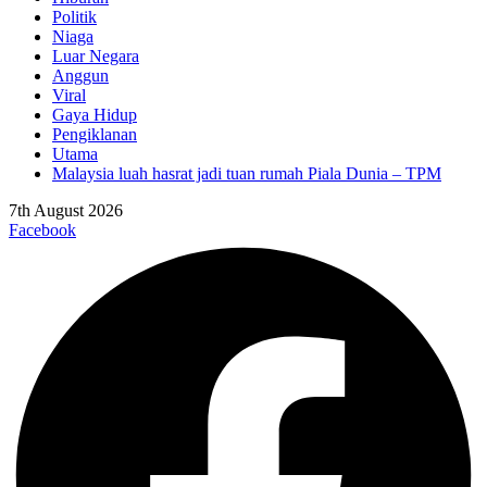
Politik
Niaga
Luar Negara
Anggun
Viral
Gaya Hidup
Pengiklanan
Utama
Malaysia luah hasrat jadi tuan rumah Piala Dunia – TPM
7th August 2026
Facebook