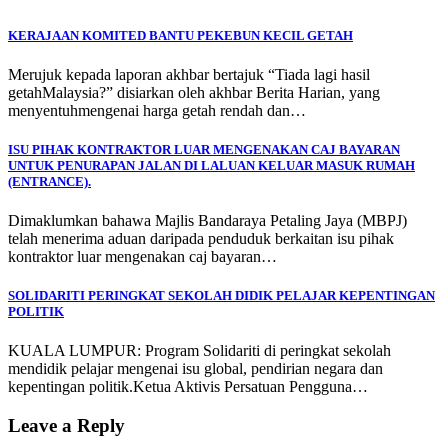
KERAJAAN KOMITED BANTU PEKEBUN KECIL GETAH
Merujuk kepada laporan akhbar bertajuk “Tiada lagi hasil
getahMalaysia?” disiarkan oleh akhbar Berita Harian, yang
menyentuhmengenai harga getah rendah dan…
ISU PIHAK KONTRAKTOR LUAR MENGENAKAN CAJ BAYARAN
UNTUK PENURAPAN JALAN DI LALUAN KELUAR MASUK RUMAH
(ENTRANCE).
Dimaklumkan bahawa Majlis Bandaraya Petaling Jaya (MBPJ)
telah menerima aduan daripada penduduk berkaitan isu pihak
kontraktor luar mengenakan caj bayaran…
SOLIDARITI PERINGKAT SEKOLAH DIDIK PELAJAR KEPENTINGAN
POLITIK
KUALA LUMPUR: Program Solidariti di peringkat sekolah
mendidik pelajar mengenai isu global, pendirian negara dan
kepentingan politik.Ketua Aktivis Persatuan Pengguna…
Leave a Reply