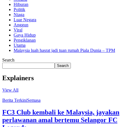
Hiburan
Politik
Niaga
Luar Negara
Anggun
Viral
Gaya Hidup
Pengiklanan
Utama
Malaysia luah hasrat jadi tuan rumah Piala Dunia – TPM
Search
Search
Explainers
View All
Berita Terkini
Semasa
FC3 Club kembali ke Malaysia, jayakan
perlawanan amal bertemu Selangor FC