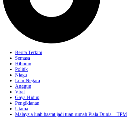
Berita Terkini
Semasa
Hiburan
Politik
Niaga
Luar Negara
Anggun
Viral
Gaya Hidup
Pengiklanan
Utama
Malaysia luah hasrat jadi tuan rumah Piala Dunia – TPM