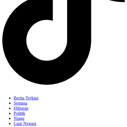
Berita Terkini
Semasa
Hiburan
Politik
Niaga
Luar Negara