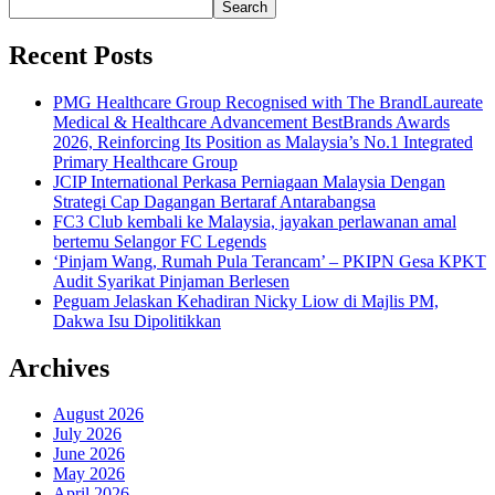
Search
Recent Posts
PMG Healthcare Group Recognised with The BrandLaureate
Medical & Healthcare Advancement BestBrands Awards
2026, Reinforcing Its Position as Malaysia’s No.1 Integrated
Primary Healthcare Group
JCIP International Perkasa Perniagaan Malaysia Dengan
Strategi Cap Dagangan Bertaraf Antarabangsa
FC3 Club kembali ke Malaysia, jayakan perlawanan amal
bertemu Selangor FC Legends
‘Pinjam Wang, Rumah Pula Terancam’ – PKIPN Gesa KPKT
Audit Syarikat Pinjaman Berlesen
Peguam Jelaskan Kehadiran Nicky Liow di Majlis PM,
Dakwa Isu Dipolitikkan
Archives
August 2026
July 2026
June 2026
May 2026
April 2026