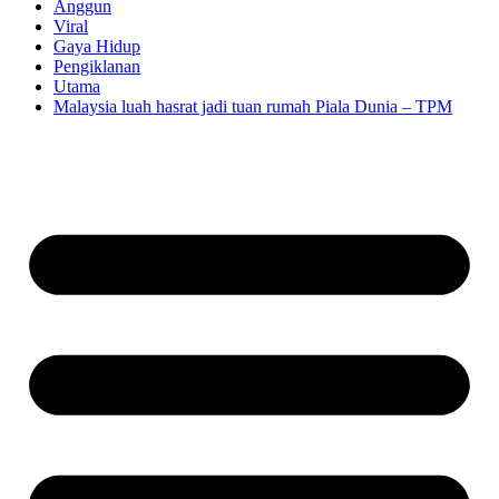
Anggun
Viral
Gaya Hidup
Pengiklanan
Utama
Malaysia luah hasrat jadi tuan rumah Piala Dunia – TPM