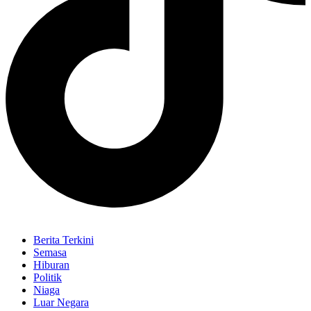
Berita Terkini
Semasa
Hiburan
Politik
Niaga
Luar Negara