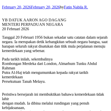
February 20, 2026
February 20, 2026
by
Fatin Nabila R.
YB DATUK AARON AGO DAGANG
MENTERI PERPADUAN NEGARA
20 Februari 2026
Tanggal 20 Februari 1956 bukan sekadar satu catatan dalam sejarah
negara. Ia merupakan detik kebangkitan sebuah negara bangsa, saat
harapan seluruh rakyat disatukan dan titik mula perjalanan menuju
kemerdekaan yang sebenar.
Pada tarikh inilah, sekembalinya
Rombongan Merdeka dari London, Almarhum Tunku Abdul
Rahman
Putra Al-Haj telah mengumumkan kepada rakyat tarikh
kemerdekaan
Persekutuan Tanah Melayu.
Peristiwa bersejarah ini membuktikan bahawa kemerdekaan tidak
lahir
dengan mudah. Ia dibina melalui rundingan yang penuh
kebijaksanaan,