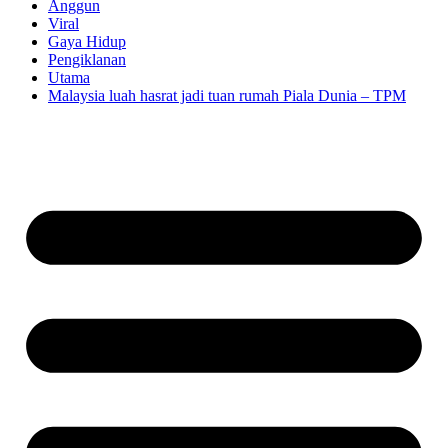
Anggun
Viral
Gaya Hidup
Pengiklanan
Utama
Malaysia luah hasrat jadi tuan rumah Piala Dunia – TPM