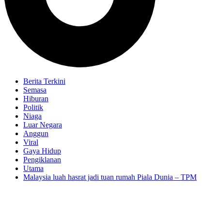
Berita Terkini
Semasa
Hiburan
Politik
Niaga
Luar Negara
Anggun
Viral
Gaya Hidup
Pengiklanan
Utama
Malaysia luah hasrat jadi tuan rumah Piala Dunia – TPM