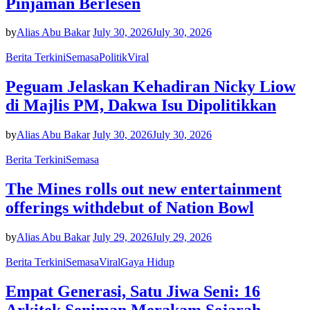
Pinjaman Berlesen
by
Alias Abu Bakar
July 30, 2026
July 30, 2026
Berita Terkini
Semasa
Politik
Viral
Peguam Jelaskan Kehadiran Nicky Liow
di Majlis PM, Dakwa Isu Dipolitikkan
by
Alias Abu Bakar
July 30, 2026
July 30, 2026
Berita Terkini
Semasa
The Mines rolls out new entertainment
offerings withdebut of Nation Bowl
by
Alias Abu Bakar
July 29, 2026
July 29, 2026
Berita Terkini
Semasa
Viral
Gaya Hidup
Empat Generasi, Satu Jiwa Seni: 16
Arkitek Seniman Merakam Sejarah