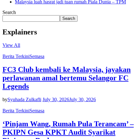
Malaysia luah hasrat jadi tuan rumah Piala Dunia – TPM
Search
Search
Explainers
View All
Berita Terkini
Semasa
FC3 Club kembali ke Malaysia, jayakan
perlawanan amal bertemu Selangor FC
Legends
by
Syuhada Zulkafli
July 30, 2026
July 30, 2026
Berita Terkini
Semasa
‘Pinjam Wang, Rumah Pula Terancam’ –
PKIPN Gesa KPKT Audit Syarikat