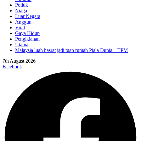
Politik
Niaga
Luar Negara
Anggun
Viral
Gaya Hidup
Pengiklanan
Utama
Malaysia luah hasrat jadi tuan rumah Piala Dunia – TPM
7th August 2026
Facebook