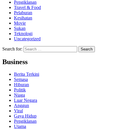
Pengiklanan
Travel & Food
Pelaburan
Kesihatan
Movie
Sukan
Teknologi
Uncategorized
Search for:
Business
Berita Terkini
Semasa
Hiburan
Politik
Niaga
Luar Negara
Anggun
Viral
Gaya Hidup
Pengiklanan
Utama