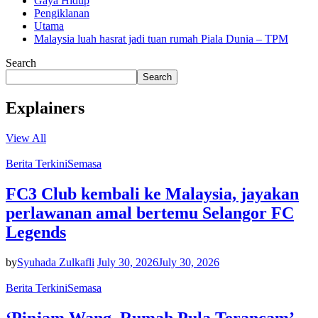
Gaya Hidup
Pengiklanan
Utama
Malaysia luah hasrat jadi tuan rumah Piala Dunia – TPM
Search
Search
Explainers
View All
Berita Terkini
Semasa
FC3 Club kembali ke Malaysia, jayakan
perlawanan amal bertemu Selangor FC
Legends
by
Syuhada Zulkafli
July 30, 2026
July 30, 2026
Berita Terkini
Semasa
‘Pinjam Wang, Rumah Pula Terancam’ –