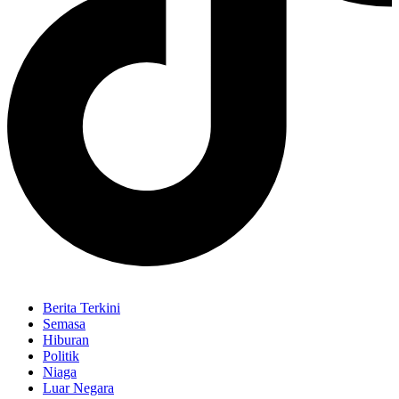
Berita Terkini
Semasa
Hiburan
Politik
Niaga
Luar Negara