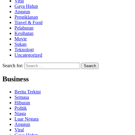
Viral
Gaya Hidup
Anggun
Pengiklanan
Travel & Food
Pelaburan
Kesihatan
Movie
Sukan
Teknologi
Uncategorized
Search for:
Business
Berita Terkini
Semasa
Hiburan
Politik
Niaga
Luar Negara
Anggun
Viral