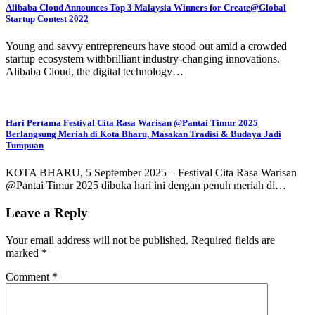
Alibaba Cloud Announces Top 3 Malaysia Winners for Create@Global
Startup Contest 2022
Young and savvy entrepreneurs have stood out amid a crowded
startup ecosystem withbrilliant industry-changing innovations.
Alibaba Cloud, the digital technology…
Hari Pertama Festival Cita Rasa Warisan @Pantai Timur 2025
Berlangsung Meriah di Kota Bharu, Masakan Tradisi & Budaya Jadi
Tumpuan
KOTA BHARU, 5 September 2025 – Festival Cita Rasa Warisan
@Pantai Timur 2025 dibuka hari ini dengan penuh meriah di…
Leave a Reply
Your email address will not be published.
Required fields are
marked
*
Comment
*