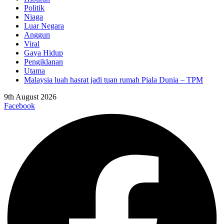
Politik
Niaga
Luar Negara
Anggun
Viral
Gaya Hidup
Pengiklanan
Utama
Malaysia luah hasrat jadi tuan rumah Piala Dunia – TPM
9th August 2026
Facebook