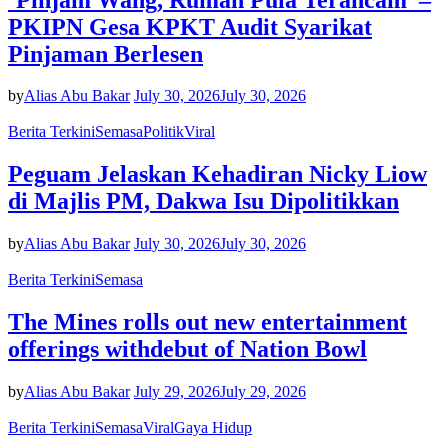
PKIPN Gesa KPKT Audit Syarikat
Pinjaman Berlesen
by
Alias Abu Bakar
July 30, 2026
July 30, 2026
Berita Terkini
Semasa
Politik
Viral
Peguam Jelaskan Kehadiran Nicky Liow
di Majlis PM, Dakwa Isu Dipolitikkan
by
Alias Abu Bakar
July 30, 2026
July 30, 2026
Berita Terkini
Semasa
The Mines rolls out new entertainment
offerings withdebut of Nation Bowl
by
Alias Abu Bakar
July 29, 2026
July 29, 2026
Berita Terkini
Semasa
Viral
Gaya Hidup