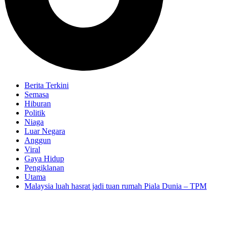
Berita Terkini
Semasa
Hiburan
Politik
Niaga
Luar Negara
Anggun
Viral
Gaya Hidup
Pengiklanan
Utama
Malaysia luah hasrat jadi tuan rumah Piala Dunia – TPM