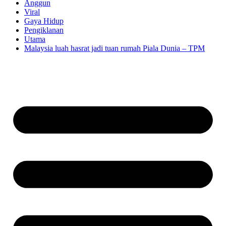
Anggun
Viral
Gaya Hidup
Pengiklanan
Utama
Malaysia luah hasrat jadi tuan rumah Piala Dunia – TPM