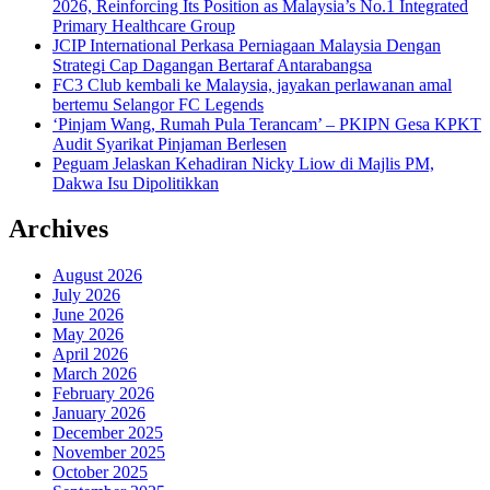
2026, Reinforcing Its Position as Malaysia’s No.1 Integrated
Primary Healthcare Group
JCIP International Perkasa Perniagaan Malaysia Dengan
Strategi Cap Dagangan Bertaraf Antarabangsa
FC3 Club kembali ke Malaysia, jayakan perlawanan amal
bertemu Selangor FC Legends
‘Pinjam Wang, Rumah Pula Terancam’ – PKIPN Gesa KPKT
Audit Syarikat Pinjaman Berlesen
Peguam Jelaskan Kehadiran Nicky Liow di Majlis PM,
Dakwa Isu Dipolitikkan
Archives
August 2026
July 2026
June 2026
May 2026
April 2026
March 2026
February 2026
January 2026
December 2025
November 2025
October 2025