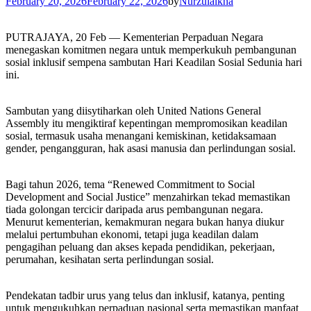
February 20, 2026
February 22, 2026
by
Nurzulaikha
PUTRAJAYA, 20 Feb — Kementerian Perpaduan Negara
menegaskan komitmen negara untuk memperkukuh pembangunan
sosial inklusif sempena sambutan Hari Keadilan Sosial Sedunia hari
ini.
Sambutan yang diisytiharkan oleh United Nations General
Assembly itu mengiktiraf kepentingan mempromosikan keadilan
sosial, termasuk usaha menangani kemiskinan, ketidaksamaan
gender, pengangguran, hak asasi manusia dan perlindungan sosial.
Bagi tahun 2026, tema “Renewed Commitment to Social
Development and Social Justice” menzahirkan tekad memastikan
tiada golongan tercicir daripada arus pembangunan negara.
Menurut kementerian, kemakmuran negara bukan hanya diukur
melalui pertumbuhan ekonomi, tetapi juga keadilan dalam
pengagihan peluang dan akses kepada pendidikan, pekerjaan,
perumahan, kesihatan serta perlindungan sosial.
Pendekatan tadbir urus yang telus dan inklusif, katanya, penting
untuk mengukuhkan perpaduan nasional serta memastikan manfaat