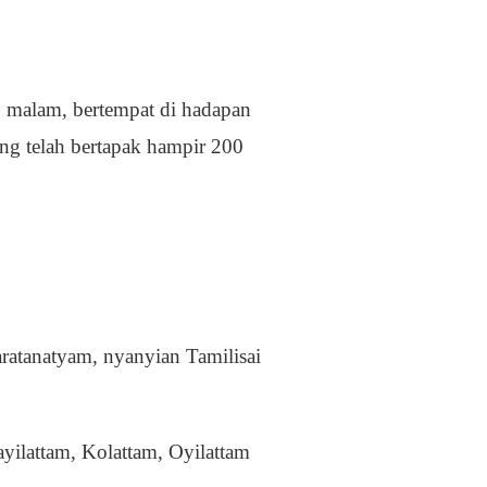
9 malam, bertempat di hadapan
ang telah bertapak hampir 200
aratanatyam, nyanyian Tamilisai
ayilattam, Kolattam, Oyilattam