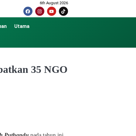
6th August 2026
nan
Utama
ibatkan 35 NGO
zh Puthandu
pada tahun ini