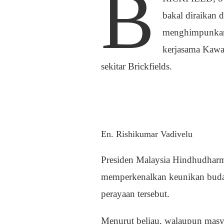
B
bakal diraikan 
menghimpunkan 
kerjasama Kawas
sekitar Brickfields.
En. Rishikumar Vadivelu
Presiden Malaysia Hindhudha
memperkenalkan keunikan buda
perayaan tersebut.
Menurut beliau, walaupun masy