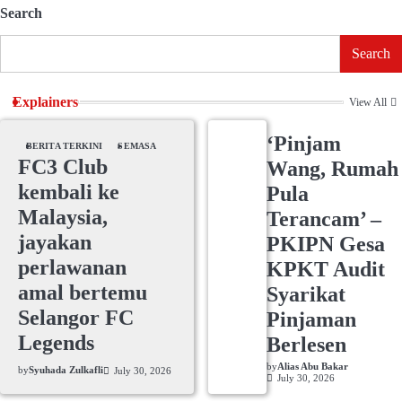
Search
Search
Explainers
View All
‘Pinjam
BERITA TERKINI
SEMASA
FC3 Club
Wang, Rumah
kembali ke
Pula
Malaysia,
Terancam’ –
jayakan
PKIPN Gesa
perlawanan
KPKT Audit
amal bertemu
Syarikat
Selangor FC
Pinjaman
Legends
Berlesen
by
Alias Abu Bakar
by
Syuhada Zulkafli
July 30, 2026
July 30, 2026