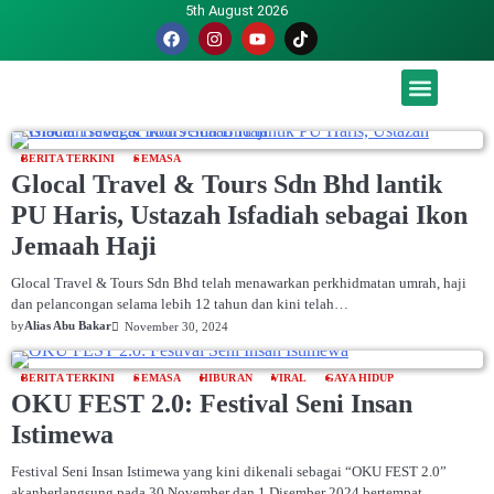
5th August 2026
Malaysia luah hasrat jadi tuan rumah Piala Dunia – TPM
BERITA TERKINI
SEMASA
Glocal Travel & Tours Sdn Bhd lantik
PU Haris, Ustazah Isfadiah sebagai Ikon
Jemaah Haji
Glocal Travel & Tours Sdn Bhd telah menawarkan perkhidmatan umrah, haji
dan pelancongan selama lebih 12 tahun dan kini telah…
by
Alias Abu Bakar
November 30, 2024
BERITA TERKINI
SEMASA
HIBURAN
VIRAL
GAYA HIDUP
OKU FEST 2.0: Festival Seni Insan
Istimewa
Festival Seni Insan Istimewa yang kini dikenali sebagai “OKU FEST 2.0”
akanberlangsung pada 30 November dan 1 Disember 2024 bertempat…