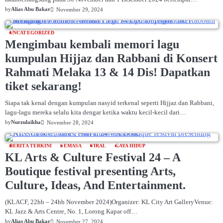
by
Alias Abu Bakar
November 29, 2024
UNCATEGORIZED
Mengimbau kembali memori lagu
kumpulan Hijjaz dan Rabbani di Konsert
Rahmati Melaka 13 & 14 Dis! Dapatkan
tiket sekarang!
Siapa tak kenal dengan kumpulan nasyid terkenal seperti Hijjaz dan Rabbani,
lagu-lagu mereka selalu kita dengar ketika waktu kecil-kecil dari…
by
Nurzulaikha
November 28, 2024
BERITA TERKINI
SEMASA
VIRAL
GAYA HIDUP
KL Arts & Culture Festival 24 – A
Boutique festival presenting Arts,
Culture, Ideas, And Entertainment.
(KLACF, 22hb – 24hb November 2024)Organizer: KL City Art GalleryVenue:
KL Jazz & Arts Centre, No. 1, Lorong Kapar off…
by
Alias Abu Bakar
November 27, 2024