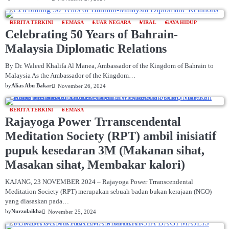
BERITA TERKINI
SEMASA
LUAR NEGARA
VIRAL
GAYA HIDUP
Celebrating 50 Years of Bahrain-
Malaysia Diplomatic Relations
By Dr. Waleed Khalifa Al Manea, Ambassador of the Kingdom of Bahrain to
Malaysia As the Ambassador of the Kingdom…
by
Alias Abu Bakar
November 26, 2024
BERITA TERKINI
SEMASA
Rajayoga Power Trranscendental
Meditation Society (RPT) ambil inisiatif
pupuk kesedaran 3M (Makanan sihat,
Masakan sihat, Membakar kalori)
KAJANG, 23 NOVEMBER 2024 – Rajayoga Power Trranscendental
Meditation Society (RPT) merupakan sebuah badan bukan kerajaan (NGO)
yang diasaskan pada…
by
Nurzulaikha
November 25, 2024