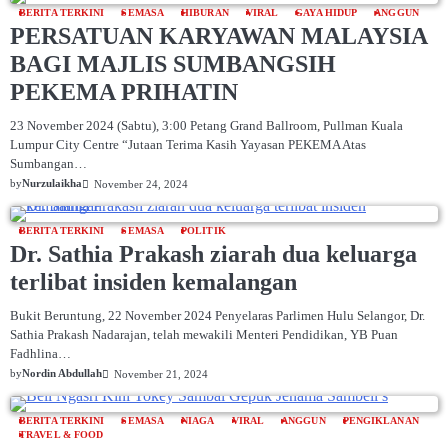
BERITA TERKINI
SEMASA
HIBURAN
VIRAL
GAYA HIDUP
ANGGUN
PERSATUAN KARYAWAN MALAYSIA
BAGI MAJLIS SUMBANGSIH
PEKEMA PRIHATIN
23 November 2024 (Sabtu), 3:00 Petang Grand Ballroom, Pullman Kuala
Lumpur City Centre “Jutaan Terima Kasih Yayasan PEKEMA Atas
Sumbangan…
by
Nurzulaikha
November 24, 2024
BERITA TERKINI
SEMASA
POLITIK
Dr. Sathia Prakash ziarah dua keluarga
terlibat insiden kemalangan
Bukit Beruntung, 22 November 2024 Penyelaras Parlimen Hulu Selangor, Dr.
Sathia Prakash Nadarajan, telah mewakili Menteri Pendidikan, YB Puan
Fadhlina…
by
Nordin Abdullah
November 21, 2024
BERITA TERKINI
SEMASA
NIAGA
VIRAL
ANGGUN
PENGIKLANAN
TRAVEL & FOOD