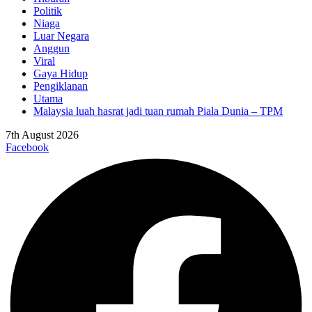
Politik
Niaga
Luar Negara
Anggun
Viral
Gaya Hidup
Pengiklanan
Utama
Malaysia luah hasrat jadi tuan rumah Piala Dunia – TPM
7th August 2026
Facebook