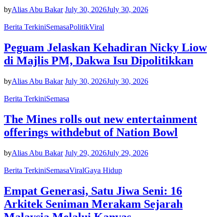
by
Alias Abu Bakar
July 30, 2026
July 30, 2026
Berita Terkini
Semasa
Politik
Viral
Peguam Jelaskan Kehadiran Nicky Liow
di Majlis PM, Dakwa Isu Dipolitikkan
by
Alias Abu Bakar
July 30, 2026
July 30, 2026
Berita Terkini
Semasa
The Mines rolls out new entertainment
offerings withdebut of Nation Bowl
by
Alias Abu Bakar
July 29, 2026
July 29, 2026
Berita Terkini
Semasa
Viral
Gaya Hidup
Empat Generasi, Satu Jiwa Seni: 16
Arkitek Seniman Merakam Sejarah
Malaysia Melalui Kanvas