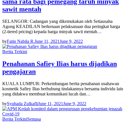
sama rata bagi pemegang taruh minyak
sawit mentah
SELANGOR: Cadangan yang dikemukakan oleh Setiausaha
Agong KEADILAN berkenaan pelaksanaan dua peringkat harga
(2-tiered pricing) kepada harga minyak sawit mentah…
by
Fatin Nabila R.
June 11, 2021
June 9, 2022
Berita Terkini
Penahanan Safiey Ilias harus dijadikan
pengajaran
KUALA LUMPUR: Perkembangan berita penahanan usahawan
kosmetik Safiey Ilias berhubung tindakannya bersama individu lain
yang didakwa membuat komunikasi lucah dan…
by
Syuhada Zulkafli
June 11, 2021
June 9, 2022
Berita Terkini
Semasa