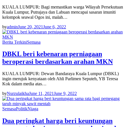
KUALA LUMPUR: Bagi memastikan warga Wilayah Persekutuan
Kuala Lumpur, Putrajaya dan Labuan mencapai sasaran imuniti
kelompok seawal Ogos ini, malah…
by
admin
June 20, 2021
June 6, 2022
Berita Terkini
Semasa
DBKL beri kebenaran perniagaan
beroperasi berdasarkan arahan MKN
KUALA LUMPUR: Dewan Bandaraya Kuala Lumpur (DBKL)
ingin merujuk kenyataan oleh Ahli Parlimen Seputeh, YB Teresa
Kok dalam media atas…
by
Nurzulaikha
June 11, 2021
June 9, 2022
Semasa
Politik
Niaga
Dua peringkat harga beri keuntungan