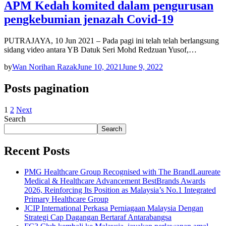
APM Kedah komited dalam pengurusan
pengkebumian jenazah Covid-19
PUTRAJAYA, 10 Jun 2021 – Pada pagi ini telah telah berlangsung
sidang video antara YB Datuk Seri Mohd Redzuan Yusof,…
by
Wan Norihan Razak
June 10, 2021
June 9, 2022
Posts pagination
1
2
Next
Search
Search
Recent Posts
PMG Healthcare Group Recognised with The BrandLaureate
Medical & Healthcare Advancement BestBrands Awards
2026, Reinforcing Its Position as Malaysia’s No.1 Integrated
Primary Healthcare Group
JCIP International Perkasa Perniagaan Malaysia Dengan
Strategi Cap Dagangan Bertaraf Antarabangsa