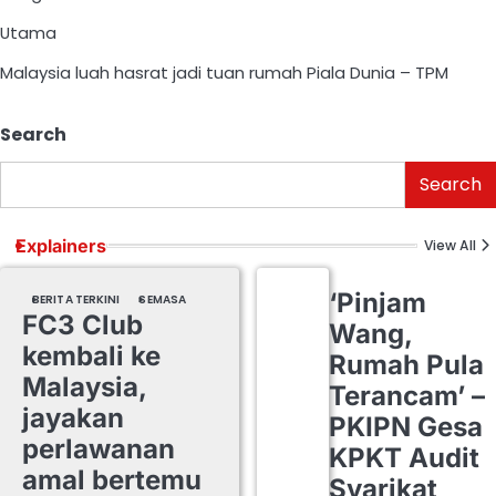
Utama
Malaysia luah hasrat jadi tuan rumah Piala Dunia – TPM
Search
Search
Explainers
View All
‘Pinjam
BERITA TERKINI
SEMASA
FC3 Club
Wang,
kembali ke
Rumah Pula
Malaysia,
Terancam’ –
jayakan
PKIPN Gesa
perlawanan
KPKT Audit
amal bertemu
Syarikat