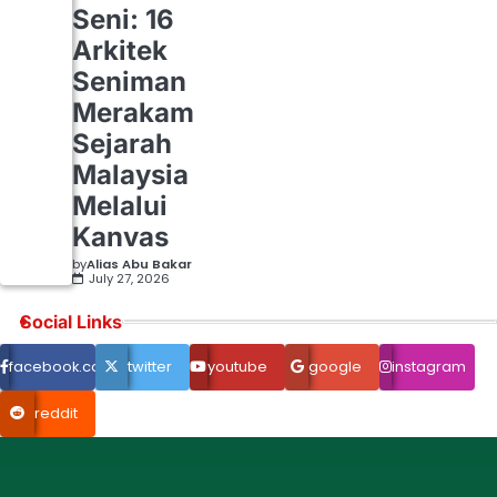
Seni: 16
Arkitek
Seniman
Merakam
Sejarah
Malaysia
Melalui
Kanvas
by
Alias Abu Bakar
July 27, 2026
Social Links
facebook.com
twitter
youtube
google
instagram
reddit