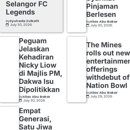
Selangor FC
Pinjaman
Legends
Berlesen
by
Syuhada Zulkafli
by
Alias Abu Bakar
July 30, 2026
July 30, 2026
Peguam
The Mines
Jelaskan
rolls out new
Kehadiran
entertainme
Nicky Liow
offerings
di Majlis PM,
withdebut of
Dakwa Isu
Nation Bowl
Dipolitikkan
by
Alias Abu Bakar
July 29, 2026
by
Alias Abu Bakar
July 30, 2026
Empat
Generasi,
Satu Jiwa