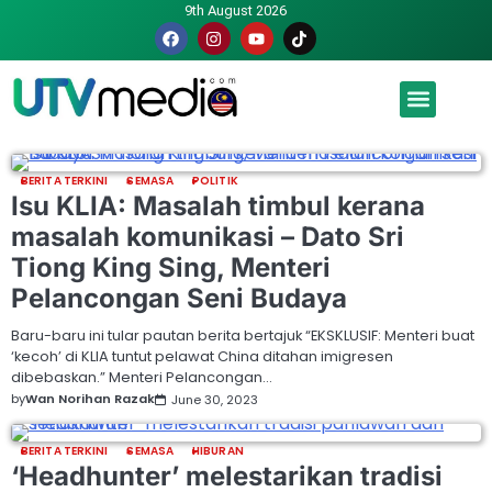
9th August 2026
Malaysia luah hasrat jadi tuan rumah Piala Dunia – TPM
BERITA TERKINI
SEMASA
POLITIK
Isu KLIA: Masalah timbul kerana
masalah komunikasi – Dato Sri
Tiong King Sing, Menteri
Pelancongan Seni Budaya
Baru-baru ini tular pautan berita bertajuk “EKSKLUSIF: Menteri buat
‘kecoh’ di KLIA tuntut pelawat China ditahan imigresen
dibebaskan.” Menteri Pelancongan…
by
Wan Norihan Razak
June 30, 2023
BERITA TERKINI
SEMASA
HIBURAN
‘Headhunter’ melestarikan tradisi