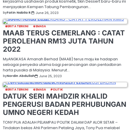
kerjasama usahawan produk kosmetik, Skin Dessert baru-baru ini
menjayakan Kempen Tabung Pembangunan…
by
Fatin Nabila R.
June 26, 2023
BERITA TERKINI
SEMASA
MAAB TERUS CEMERLANG : CATAT
PEROLEHAN RM13 JUTA TAHUN
2022
MyANGKASA Amanah Berhad (MAAB) terus maju ke hadapan
sebagai penyedia utama bagi perancangan dan pentadbiran
harta pusaka di Malaysia. Menurut…
by
Nordin Abdullah
June 25, 2023
BERITA TERKINI
SEMASA
POLITIK
DATUK SERI MAHDZIR KHALID
PENGERUSI BADAN PERHUBUNGAN
UMNO NEGERI KEDAH
TONY PUA ADALAH PELAMPAU POLITIK DALAM DAP ALOR SETAR –
Tindakan bekas Ahli Parlimen Petaling Jaya, Tony Pua melabel