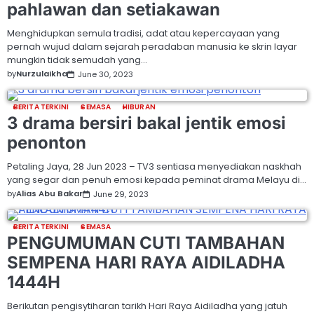
pahlawan dan setiakawan
Menghidupkan semula tradisi, adat atau kepercayaan yang
pernah wujud dalam sejarah peradaban manusia ke skrin layar
mungkin tidak semudah yang…
by
Nurzulaikha
June 30, 2023
BERITA TERKINI
SEMASA
HIBURAN
3 drama bersiri bakal jentik emosi
penonton
Petaling Jaya, 28 Jun 2023 – TV3 sentiasa menyediakan naskhah
yang segar dan penuh emosi kepada peminat drama Melayu di…
by
Alias Abu Bakar
June 29, 2023
BERITA TERKINI
SEMASA
PENGUMUMAN CUTI TAMBAHAN
SEMPENA HARI RAYA AIDILADHA
1444H
Berikutan pengisytiharan tarikh Hari Raya Aidiladha yang jatuh