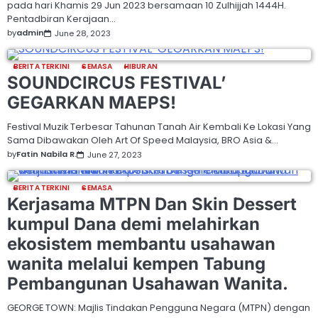
pada hari Khamis 29 Jun 2023 bersamaan 10 Zulhijjah 1444H.
Pentadbiran Kerajaan…
by
admin
June 28, 2023
BERITA TERKINI
SEMASA
HIBURAN
SOUNDCIRCUS FESTIVAL’
GEGARKAN MAEPS!
Festival Muzik Terbesar Tahunan Tanah Air Kembali Ke Lokasi Yang
Sama Dibawakan Oleh Art Of Speed Malaysia, BRO Asia &…
by
Fatin Nabila R.
June 27, 2023
BERITA TERKINI
SEMASA
Kerjasama MTPN Dan Skin Dessert
kumpul Dana demi melahirkan
ekosistem membantu usahawan
wanita melalui kempen Tabung
Pembangunan Usahawan Wanita.
GEORGE TOWN: Majlis Tindakan Pengguna Negara (MTPN) dengan