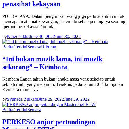
penasihat kekayaan
PUTRAJAYA: Dalam pengurusan wang juga perlu ada ilmu untuk
mencapai matlamat kewangan, justeru itu sebab pentingnya seorang
‘perunding kekayaan’ untuk…
by
Nurzulaikha
June 30, 2022
June 30, 2022
Berita Terkini
Semasa
Hiburan
“Ini bukan muzik lama, ini muzik
sekarang” – Kembara
Kembara Lapan tahun bukan jangka masa yang sekejap untuk
sebuah rindu yang meranum. Terakhir, pada tahun 2014 kumpulan
Kembara muncul…
by
Syuhada Zulkafli
June 29, 2022
June 29, 2022
Berita Terkini
Semasa
PERKESO anjur pertandingan