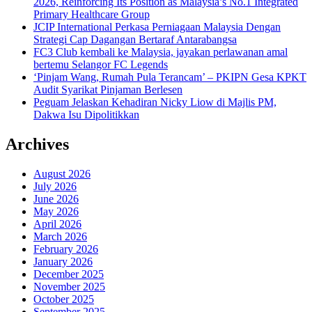
2026, Reinforcing Its Position as Malaysia’s No.1 Integrated
Primary Healthcare Group
JCIP International Perkasa Perniagaan Malaysia Dengan
Strategi Cap Dagangan Bertaraf Antarabangsa
FC3 Club kembali ke Malaysia, jayakan perlawanan amal
bertemu Selangor FC Legends
‘Pinjam Wang, Rumah Pula Terancam’ – PKIPN Gesa KPKT
Audit Syarikat Pinjaman Berlesen
Peguam Jelaskan Kehadiran Nicky Liow di Majlis PM,
Dakwa Isu Dipolitikkan
Archives
August 2026
July 2026
June 2026
May 2026
April 2026
March 2026
February 2026
January 2026
December 2025
November 2025
October 2025
September 2025