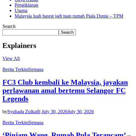
Pengiklanan
Utama
Malaysia luah hasrat jadi tuan rumah Piala Dunia – TPM
Search
Search
Explainers
View All
Berita Terkini
Semasa
FC3 Club kembali ke Malaysia, jayakan
perlawanan amal bertemu Selangor FC
Legends
by
Syuhada Zulkafli
July 30, 2026
July 30, 2026
Berita Terkini
Semasa
‘Pinjam Wang, Rumah Pula Terancam’ –