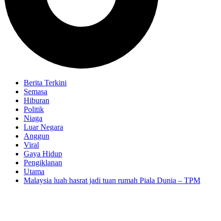
Berita Terkini
Semasa
Hiburan
Politik
Niaga
Luar Negara
Anggun
Viral
Gaya Hidup
Pengiklanan
Utama
Malaysia luah hasrat jadi tuan rumah Piala Dunia – TPM