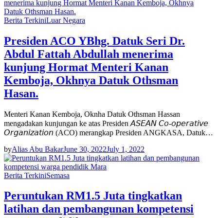
Berita Terkini
Luar Negara
Presiden ACO YBhg. Datuk Seri Dr.
Abdul Fattah Abdullah menerima
kunjung Hormat Menteri Kanan
Kemboja, Okhnya Datuk Othsman
Hasan.
Menteri Kanan Kemboja, Oknha Datuk Othsman Hassan
mengadakan kunjungan ke atas Presiden 𝘈𝘚𝘌𝘈𝘕 𝘊𝘰-𝘰𝘱𝘦𝘳𝘢𝘵𝘪𝘷𝘦
𝘖𝘳𝘨𝘢𝘯𝘪𝘻𝘢𝘵𝘪𝘰𝘯 (ACO) merangkap Presiden ANGKASA, Datuk…
by
Alias Abu Bakar
June 30, 2022
July 1, 2022
Berita Terkini
Semasa
Peruntukan RM1.5 Juta tingkatkan
latihan dan pembangunan kompetensi