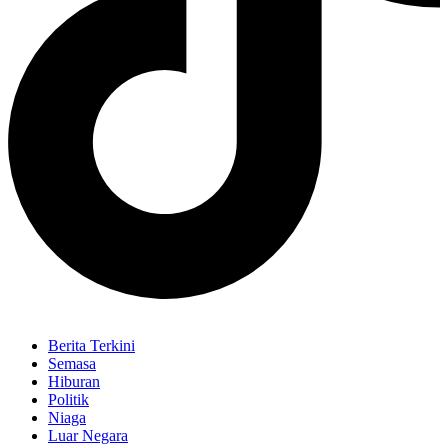
Berita Terkini
Semasa
Hiburan
Politik
Niaga
Luar Negara