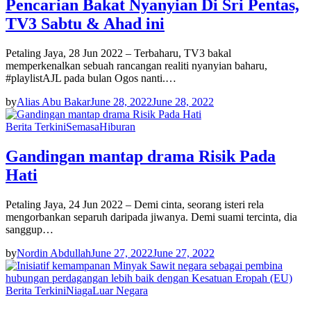
Pencarian Bakat Nyanyian Di Sri Pentas,
TV3 Sabtu & Ahad ini
Petaling Jaya, 28 Jun 2022 – Terbaharu, TV3 bakal
memperkenalkan sebuah rancangan realiti nyanyian baharu,
#playlistAJL pada bulan Ogos nanti.…
by
Alias Abu Bakar
June 28, 2022
June 28, 2022
Berita Terkini
Semasa
Hiburan
Gandingan mantap drama Risik Pada
Hati
Petaling Jaya, 24 Jun 2022 – Demi cinta, seorang isteri rela
mengorbankan separuh daripada jiwanya. Demi suami tercinta, dia
sanggup…
by
Nordin Abdullah
June 27, 2022
June 27, 2022
Berita Terkini
Niaga
Luar Negara