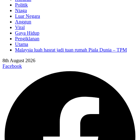
Politik
Niaga
Luar Negara
Anggun
Viral
Gaya Hidup
Pengiklanan
Utama
Malaysia luah hasrat jadi tuan rumah Piala Dunia – TPM
8th August 2026
Facebook