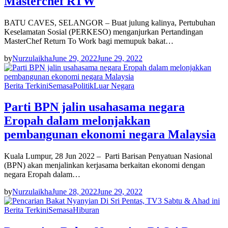
Masterchef RTW
BATU CAVES, SELANGOR – Buat julung kalinya, Pertubuhan
Keselamatan Sosial (PERKESO) menganjurkan Pertandingan
MasterChef Return To Work bagi memupuk bakat…
by
Nurzulaikha
June 29, 2022
June 29, 2022
Berita Terkini
Semasa
Politik
Luar Negara
Parti BPN jalin usahasama negara
Eropah dalam melonjakkan
pembangunan ekonomi negara Malaysia
Kuala Lumpur, 28 Jun 2022 – Parti Barisan Penyatuan Nasional
(BPN) akan menjalinkan kerjasama berkaitan ekonomi dengan
negara Eropah dalam…
by
Nurzulaikha
June 28, 2022
June 29, 2022
Berita Terkini
Semasa
Hiburan