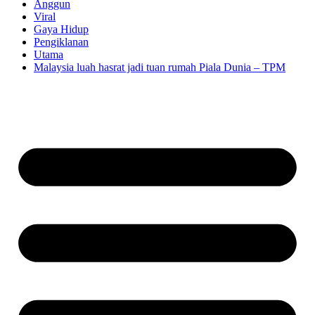
Anggun
Viral
Gaya Hidup
Pengiklanan
Utama
Malaysia luah hasrat jadi tuan rumah Piala Dunia – TPM