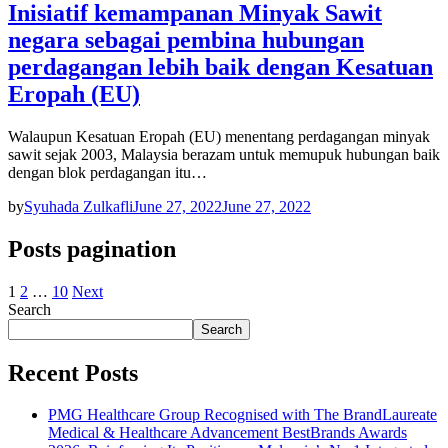
Inisiatif kemampanan Minyak Sawit
negara sebagai pembina hubungan
perdagangan lebih baik dengan Kesatuan
Eropah (EU)
Walaupun Kesatuan Eropah (EU) menentang perdagangan minyak
sawit sejak 2003, Malaysia berazam untuk memupuk hubungan baik
dengan blok perdagangan itu…
by
Syuhada Zulkafli
June 27, 2022
June 27, 2022
Posts pagination
1
2
…
10
Next
Search
Search
Recent Posts
PMG Healthcare Group Recognised with The BrandLaureate
Medical & Healthcare Advancement BestBrands Awards