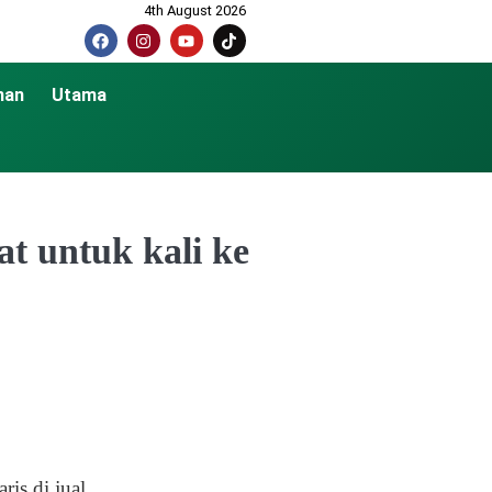
4th August 2026
nan
Utama
yat untuk kali ke
is di jual.