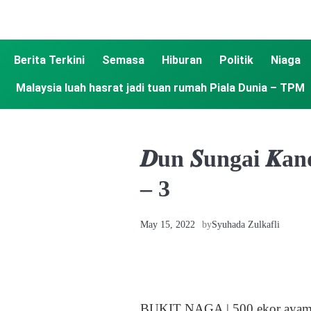
Berita Terkini
Semasa
Hiburan
Politik
Niaga
Malaysia luah hasrat jadi tuan rumah Piala Dunia – TPM
𝑫un 𝑺ungai 𝑲an
– 3
May 15, 2022
by
Syuhada Zulkafli
BUKIT NAGA | 500 ekor ayam men