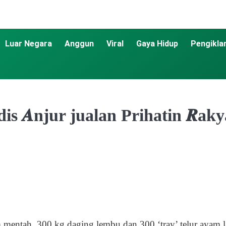
Luar Negara
Anggun
Viral
Gaya Hidup
Pengikla
dis 𝑨njur jualan Prihatin 𝑹ak
tah, 300 kg daging lembu dan 300 ‘tray’ telur ayam lar