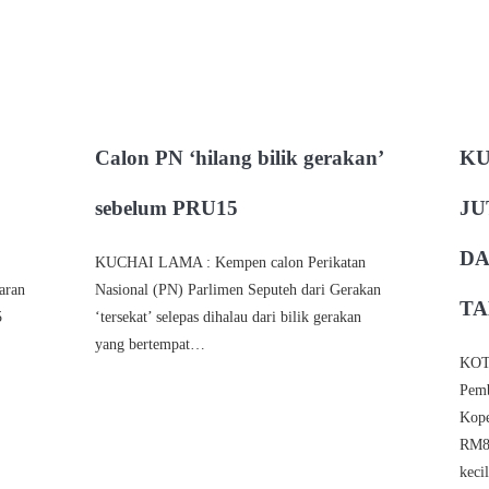
Calon PN ‘hilang bilik gerakan’
KU
sebelum PRU15
JU
DA
KUCHAI LAMA : Kempen calon Perikatan
aran
Nasional (PN) Parlimen Seputeh dari Gerakan
TA
5
‘tersekat’ selepas dihalau dari bilik gerakan
yang bertempat…
KOT
Pemb
Kope
RM81
keci