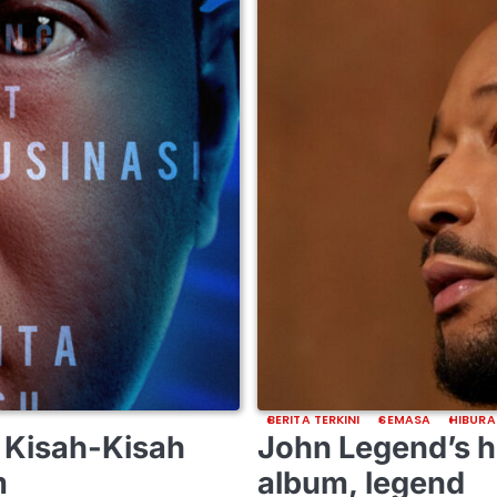
BERITA TERKINI
SEMASA
HIBURA
 Kisah-Kisah
John Legend’s hi
m
album, legend