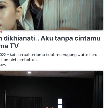
N
 dikhianati.. Aku tanpa cintamu
ama TV
 2022 – Setelah sekian lama tidak memegang watak hero
sham kini kembali ke…
 2022