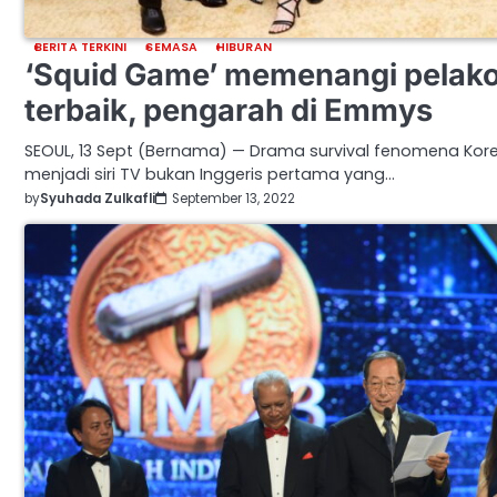
BERITA TERKINI
SEMASA
HIBURAN
‘Squid Game’ memenangi pelako
terbaik, pengarah di Emmys
SEOUL, 13 Sept (Bernama) — Drama survival fenomena Kore
menjadi siri TV bukan Inggeris pertama yang…
by
Syuhada Zulkafli
September 13, 2022