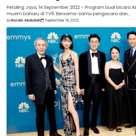
Petaling Jaya, 14 September 2022 – Program bual bicara
musim baharu di TV9. Bersama-sama pengacara dan…
by
Nordin Abdullah
September 14, 2022