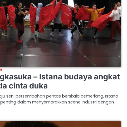
N
gkasuka – Istana budaya angkat
da cinta duka
aju seni persembahan pentas berskala cemerlang, Istana
penting dalam menyemarakkan scene industri dengan