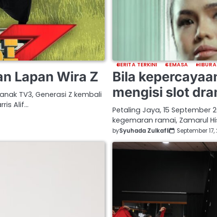
BERITA TERKINI
SEMASA
HIBURA
dan Lapan Wira Z
Bila kepercayaan
mengisi slot dr
kanak TV3, Generasi Z kembali
is Alif…
Petaling Jaya, 15 September
kegemaran ramai, Zamarul Hi
by
Syuhada Zulkafli
September 17,