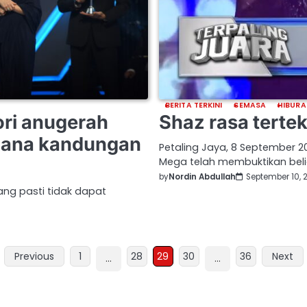
BERITA TERKINI
SEMASA
HIBURA
ri anugerah
Shaz rasa terte
 dana kandungan
Petaling Jaya, 8 September 
Mega telah membuktikan beli
by
Nordin Abdullah
September 10, 
ang pasti tidak dapat
Previous
1
28
29
30
36
Next
…
…