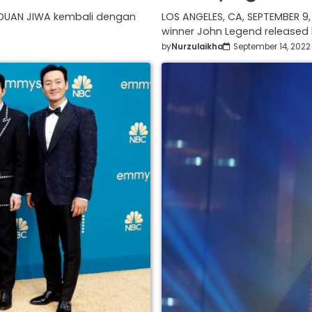
 ADUAN JIWA kembali dengan
LOS ANGELES, CA, SEPTEMBER 9
winner John Legend released h
by
Nurzulaikha
September 14, 2022