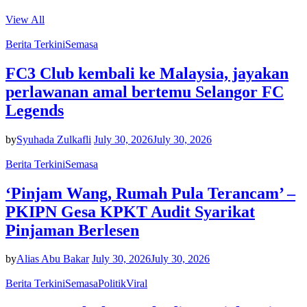
View All
Berita Terkini
Semasa
FC3 Club kembali ke Malaysia, jayakan
perlawanan amal bertemu Selangor FC
Legends
by
Syuhada Zulkafli
July 30, 2026
July 30, 2026
Berita Terkini
Semasa
‘Pinjam Wang, Rumah Pula Terancam’ –
PKIPN Gesa KPKT Audit Syarikat
Pinjaman Berlesen
by
Alias Abu Bakar
July 30, 2026
July 30, 2026
Berita Terkini
Semasa
Politik
Viral