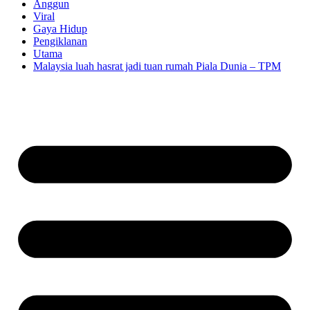
Anggun
Viral
Gaya Hidup
Pengiklanan
Utama
Malaysia luah hasrat jadi tuan rumah Piala Dunia – TPM