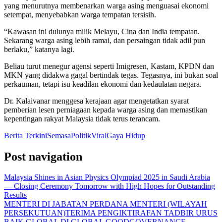
yang menurutnya membenarkan warga asing menguasai ekonomi
setempat, menyebabkan warga tempatan tersisih.
“Kawasan ini dulunya milik Melayu, Cina dan India tempatan.
Sekarang warga asing lebih ramai, dan persaingan tidak adil pun
berlaku,” katanya lagi.
Beliau turut menegur agensi seperti Imigresen, Kastam, KPDN dan
MKN yang didakwa gagal bertindak tegas. Tegasnya, ini bukan soal
perkauman, tetapi isu keadilan ekonomi dan kedaulatan negara.
Dr. Kalaivanar menggesa kerajaan agar mengetatkan syarat
pemberian lesen perniagaan kepada warga asing dan memastikan
kepentingan rakyat Malaysia tidak terus terancam.
Berita Terkini
Semasa
Politik
Viral
Gaya Hidup
Post navigation
Malaysia Shines in Asian Physics Olympiad 2025 in Saudi Arabia
— Closing Ceremony Tomorrow with High Hopes for Outstanding
Results
MENTERI DI JABATAN PERDANA MENTERI (WILAYAH
PERSEKUTUAN)TERIMA PENGIKTIRAFAN TADBIR URUS
BAIK GLOBAL DI GLOBAL GOODGOVERNANCE