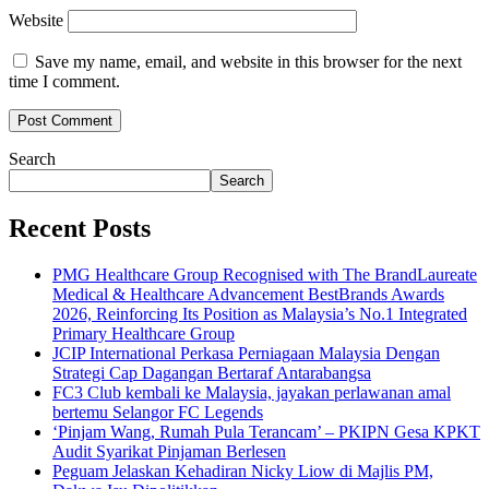
Website
Save my name, email, and website in this browser for the next
time I comment.
Search
Search
Recent Posts
PMG Healthcare Group Recognised with The BrandLaureate
Medical & Healthcare Advancement BestBrands Awards
2026, Reinforcing Its Position as Malaysia’s No.1 Integrated
Primary Healthcare Group
JCIP International Perkasa Perniagaan Malaysia Dengan
Strategi Cap Dagangan Bertaraf Antarabangsa
FC3 Club kembali ke Malaysia, jayakan perlawanan amal
bertemu Selangor FC Legends
‘Pinjam Wang, Rumah Pula Terancam’ – PKIPN Gesa KPKT
Audit Syarikat Pinjaman Berlesen
Peguam Jelaskan Kehadiran Nicky Liow di Majlis PM,