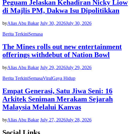
Peguam Jelaskan Kehadiran Nicky Liow
di Majlis PM, Dakwa Isu Dipolitikkan
by
Alias Abu Bakar
July 30, 2026
July 30, 2026
Berita Terkini
Semasa
The Mines rolls out new entertainment
offerings withdebut of Nation Bowl
by
Alias Abu Bakar
July 29, 2026
July 29, 2026
Berita Terkini
Semasa
Viral
Gaya Hidup
Empat Generasi, Satu Jiwa Seni: 16
Arkitek Seniman Merakam Sejarah
Malaysia Melalui Kanvas
by
Alias Abu Bakar
July 27, 2026
July 28, 2026
Social Links