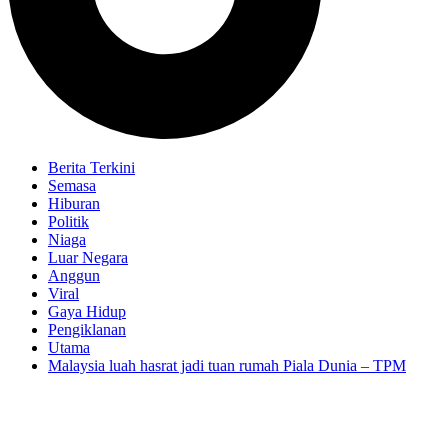
Berita Terkini
Semasa
Hiburan
Politik
Niaga
Luar Negara
Anggun
Viral
Gaya Hidup
Pengiklanan
Utama
Malaysia luah hasrat jadi tuan rumah Piala Dunia – TPM