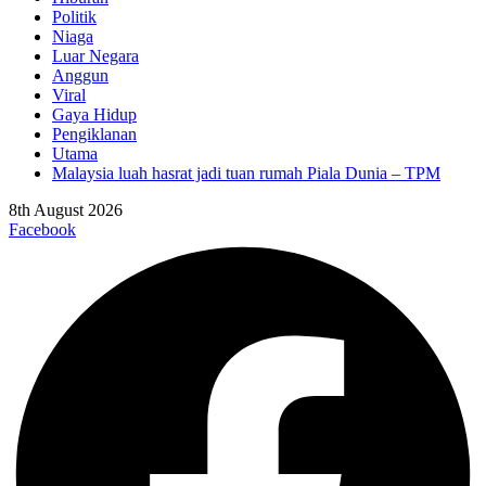
Politik
Niaga
Luar Negara
Anggun
Viral
Gaya Hidup
Pengiklanan
Utama
Malaysia luah hasrat jadi tuan rumah Piala Dunia – TPM
8th August 2026
Facebook