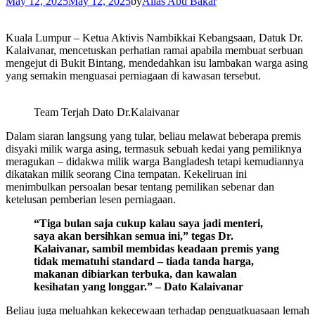
May 12, 2025
May 12, 2025
by
Alias Abu Bakar
Kuala Lumpur – Ketua Aktivis Nambikkai Kebangsaan, Datuk Dr.
Kalaivanar, mencetuskan perhatian ramai apabila membuat serbuan
mengejut di Bukit Bintang, mendedahkan isu lambakan warga asing
yang semakin menguasai perniagaan di kawasan tersebut.
Team Terjah Dato Dr.Kalaivanar
Dalam siaran langsung yang tular, beliau melawat beberapa premis
disyaki milik warga asing, termasuk sebuah kedai yang pemiliknya
meragukan – didakwa milik warga Bangladesh tetapi kemudiannya
dikatakan milik seorang Cina tempatan. Kekeliruan ini
menimbulkan persoalan besar tentang pemilikan sebenar dan
ketelusan pemberian lesen perniagaan.
“Tiga bulan saja cukup kalau saya jadi menteri,
saya akan bersihkan semua ini,” tegas Dr.
Kalaivanar, sambil membidas keadaan premis yang
tidak mematuhi standard – tiada tanda harga,
makanan dibiarkan terbuka, dan kawalan
kesihatan yang longgar.” – Dato Kalaivanar
Beliau juga meluahkan kekecewaan terhadap penguatkuasaan lemah