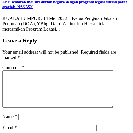
LKE semarak industri durian negara dengan program legasi durian patuh
syariah -NANASX
KUALA LUMPUR, 14 Mei 2022 – Ketua Pengarah Jabatan
Pertanian (DOA), YBhg. Dato’ Zahimi bin Hassan telah
merasmikan Program Legasi…
Leave a Reply
Your email address will not be published.
Required fields are
marked
*
Comment
*
Name
*
Email
*