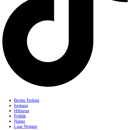
Berita Terkini
Semasa
Hiburan
Politik
Niaga
Luar Negara