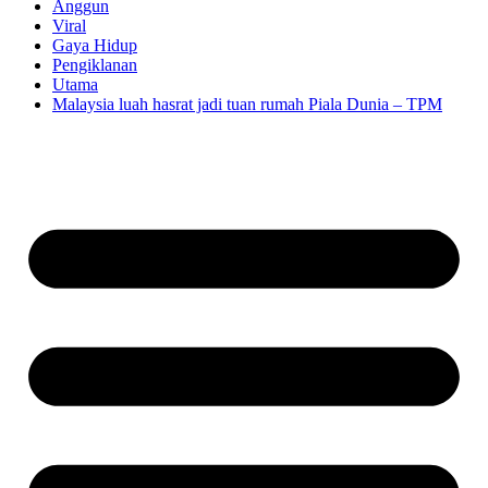
Anggun
Viral
Gaya Hidup
Pengiklanan
Utama
Malaysia luah hasrat jadi tuan rumah Piala Dunia – TPM