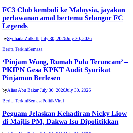
FC3 Club kembali ke Malaysia, jayakan
perlawanan amal bertemu Selangor FC
Legends
by
Syuhada Zulkafli
July 30, 2026
July 30, 2026
Berita Terkini
Semasa
‘Pinjam Wang, Rumah Pula Terancam’ –
PKIPN Gesa KPKT Audit Syarikat
Pinjaman Berlesen
by
Alias Abu Bakar
July 30, 2026
July 30, 2026
Berita Terkini
Semasa
Politik
Viral
Peguam Jelaskan Kehadiran Nicky Liow
di Majlis PM, Dakwa Isu Dipolitikkan