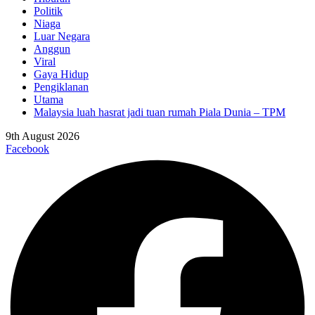
Politik
Niaga
Luar Negara
Anggun
Viral
Gaya Hidup
Pengiklanan
Utama
Malaysia luah hasrat jadi tuan rumah Piala Dunia – TPM
9th August 2026
Facebook