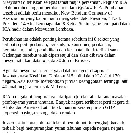
Mesyuarat diteruskan selepas tamat majlis perasmian. Peguam ICA
telah membentangkan perubahan dalam
By-Law
ICA. Perubahan
tersebut adalah perlu mengikut New Belgium Company of
Association yang baharu iaitu mengkehendaki Presiden, 4 Naib
Presiden, 14 Ahli Lembaga dan 8 Ketua Sektor yang terdapat dalam
ICA hadir dalam Mesyuarat Lembaga.
Perubahan itu adalah penting kerana sebelum ini 8 sektor yang
terlibat seperti pertanian, perbankan, konsumer, perikanan,
perhutanan, audit, pendidikan dan kesihatan tidak terlibat sama.
Cadangan tersebut telah dipersetujui dan akan dibawa dalam
mesyuarat akan datang pada 30 Jun di Brussel.
Agenda mesyuarat seterusnya adalah mengenai Laporan
Jawatankuasa Keahlian. Terdapat 315 ahli dalam ICA dari 170
negara. Asia Pasifik merekodkan jumlah keanggotaan tertinggi iaitu
40 buah negara termasuk Malaysia.
ICA mengalami pengurangan daripada jumlah ahli kerana masalah
pembayaran yuran tahunan. Banyak negara terlibat seperti negara di
Afrika dan Amerika Latin tidak mampu kerana jumlah GDP
koperasi masing-masing adalah rendah.
Justeru, satu jawatankuasa telah dibentuk untuk mengkaji kaedah
terbaik bagi mengurangkan yuran tahunan kepada negara-negara