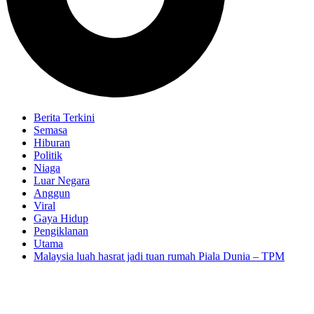
Berita Terkini
Semasa
Hiburan
Politik
Niaga
Luar Negara
Anggun
Viral
Gaya Hidup
Pengiklanan
Utama
Malaysia luah hasrat jadi tuan rumah Piala Dunia – TPM