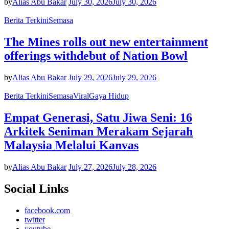
by
Alias Abu Bakar
July 30, 2026
July 30, 2026
Berita Terkini
Semasa
The Mines rolls out new entertainment
offerings withdebut of Nation Bowl
by
Alias Abu Bakar
July 29, 2026
July 29, 2026
Berita Terkini
Semasa
Viral
Gaya Hidup
Empat Generasi, Satu Jiwa Seni: 16
Arkitek Seniman Merakam Sejarah
Malaysia Melalui Kanvas
by
Alias Abu Bakar
July 27, 2026
July 28, 2026
Social Links
facebook.com
twitter
youtube