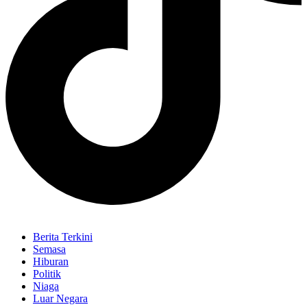
Berita Terkini
Semasa
Hiburan
Politik
Niaga
Luar Negara