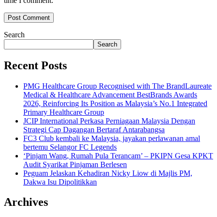
time I comment.
Search
Search
Recent Posts
PMG Healthcare Group Recognised with The BrandLaureate
Medical & Healthcare Advancement BestBrands Awards
2026, Reinforcing Its Position as Malaysia’s No.1 Integrated
Primary Healthcare Group
JCIP International Perkasa Perniagaan Malaysia Dengan
Strategi Cap Dagangan Bertaraf Antarabangsa
FC3 Club kembali ke Malaysia, jayakan perlawanan amal
bertemu Selangor FC Legends
‘Pinjam Wang, Rumah Pula Terancam’ – PKIPN Gesa KPKT
Audit Syarikat Pinjaman Berlesen
Peguam Jelaskan Kehadiran Nicky Liow di Majlis PM,
Dakwa Isu Dipolitikkan
Archives