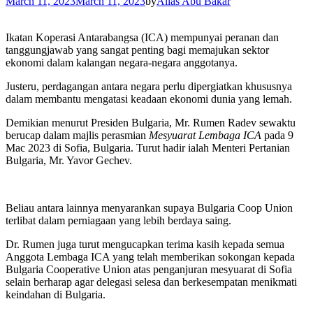
March 11, 2023
March 11, 2023
by
Alias Abu Bakar
Ikatan Koperasi Antarabangsa (ICA) mempunyai peranan dan
tanggungjawab yang sangat penting bagi memajukan sektor
ekonomi dalam kalangan negara-negara anggotanya.
Justeru, perdagangan antara negara perlu dipergiatkan khususnya
dalam membantu mengatasi keadaan ekonomi dunia yang lemah.
Demikian menurut Presiden Bulgaria, Mr. Rumen Radev sewaktu
berucap dalam majlis perasmian
Mesyuarat Lembaga ICA
pada 9
Mac 2023 di Sofia, Bulgaria. Turut hadir ialah Menteri Pertanian
Bulgaria, Mr. Yavor Gechev.
Beliau antara lainnya menyarankan supaya Bulgaria Coop Union
terlibat dalam perniagaan yang lebih berdaya saing.
Dr. Rumen juga turut mengucapkan terima kasih kepada semua
Anggota Lembaga ICA yang telah memberikan sokongan kepada
Bulgaria Cooperative Union atas penganjuran mesyuarat di Sofia
selain berharap agar delegasi selesa dan berkesempatan menikmati
keindahan di Bulgaria.