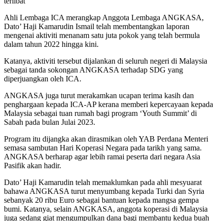
terlibat
Ahli Lembaga ICA merangkap Anggota Lembaga ANGKASA,
Dato’ Haji Kamarudin Ismail telah membentangkan laporan
mengenai aktiviti menanam satu juta pokok yang telah bermula
dalam tahun 2022 hingga kini.
Katanya, aktiviti tersebut dijalankan di seluruh negeri di Malaysia
sebagai tanda sokongan ANGKASA terhadap SDG yang
diperjuangkan oleh ICA.
ANGKASA juga turut merakamkan ucapan terima kasih dan
penghargaan kepada ICA-AP kerana memberi kepercayaan kepada
Malaysia sebagai tuan rumah bagi program ‘Youth Summit’ di
Sabah pada bulan Julai 2023.
Program itu dijangka akan dirasmikan oleh YAB Perdana Menteri
semasa sambutan Hari Koperasi Negara pada tarikh yang sama.
ANGKASA berharap agar lebih ramai peserta dari negara Asia
Pasifik akan hadir.
Dato’ Haji Kamarudin telah memaklumkan pada ahli mesyuarat
bahawa ANGKASA turut menyumbang kepada Turki dan Syria
sebanyak 20 ribu Euro sebagai bantuan kepada mangsa gempa
bumi. Katanya, selain ANGKASA, anggota koperasi di Malaysia
juga sedang giat mengumpulkan dana bagi membantu kedua buah