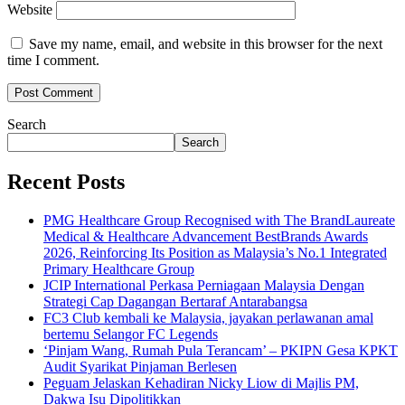
Website
Save my name, email, and website in this browser for the next
time I comment.
Search
Search
Recent Posts
PMG Healthcare Group Recognised with The BrandLaureate
Medical & Healthcare Advancement BestBrands Awards
2026, Reinforcing Its Position as Malaysia’s No.1 Integrated
Primary Healthcare Group
JCIP International Perkasa Perniagaan Malaysia Dengan
Strategi Cap Dagangan Bertaraf Antarabangsa
FC3 Club kembali ke Malaysia, jayakan perlawanan amal
bertemu Selangor FC Legends
‘Pinjam Wang, Rumah Pula Terancam’ – PKIPN Gesa KPKT
Audit Syarikat Pinjaman Berlesen
Peguam Jelaskan Kehadiran Nicky Liow di Majlis PM,
Dakwa Isu Dipolitikkan