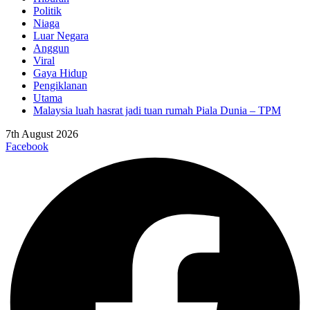
Politik
Niaga
Luar Negara
Anggun
Viral
Gaya Hidup
Pengiklanan
Utama
Malaysia luah hasrat jadi tuan rumah Piala Dunia – TPM
7th August 2026
Facebook