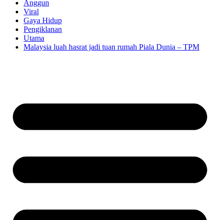
Anggun
Viral
Gaya Hidup
Pengiklanan
Utama
Malaysia luah hasrat jadi tuan rumah Piala Dunia – TPM