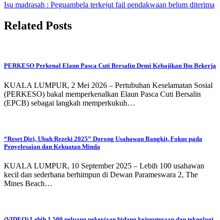
Isu madrasah : Peguambela terkejut fail pendakwaan belum diterima
Related Posts
PERKESO Perkenal Elaun Pasca Cuti Bersalin Demi Kebajikan Ibu Bekerja
KUALA LUMPUR, 2 Mei 2026 – Pertubuhan Keselamatan Sosial
(PERKESO) bakal memperkenalkan Elaun Pasca Cuti Bersalin
(EPCB) sebagai langkah memperkukuh…
“Reset Diri, Ubah Rezeki 2025” Dorong Usahawan Bangkit, Fokus pada
Penyelesaian dan Kekuatan Minda
KUALA LUMPUR, 10 September 2025 – Lebih 100 usahawan
kecil dan sederhana berhimpun di Dewan Parameswara 2, The
Mines Beach…
(VIDEO) Lebih 1,500 peluang pekerjaan bidang kejuruteraan dan teknologi