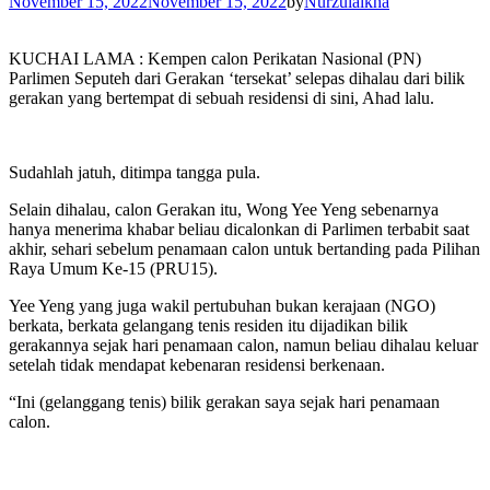
November 15, 2022
November 15, 2022
by
Nurzulaikha
KUCHAI LAMA : Kempen calon Perikatan Nasional (PN)
Parlimen Seputeh dari Gerakan ‘tersekat’ selepas dihalau dari bilik
gerakan yang bertempat di sebuah residensi di sini, Ahad lalu.
Sudahlah jatuh, ditimpa tangga pula.
Selain dihalau, calon Gerakan itu, Wong Yee Yeng sebenarnya
hanya menerima khabar beliau dicalonkan di Parlimen terbabit saat
akhir, sehari sebelum penamaan calon untuk bertanding pada Pilihan
Raya Umum Ke-15 (PRU15).
Yee Yeng yang juga wakil pertubuhan bukan kerajaan (NGO)
berkata, berkata gelangang tenis residen itu dijadikan bilik
gerakannya sejak hari penamaan calon, namun beliau dihalau keluar
setelah tidak mendapat kebenaran residensi berkenaan.
“Ini (gelanggang tenis) bilik gerakan saya sejak hari penamaan
calon.