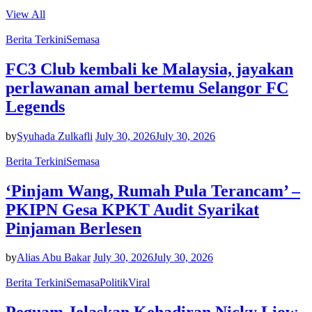
View All
Berita Terkini
Semasa
FC3 Club kembali ke Malaysia, jayakan
perlawanan amal bertemu Selangor FC
Legends
by
Syuhada Zulkafli
July 30, 2026
July 30, 2026
Berita Terkini
Semasa
‘Pinjam Wang, Rumah Pula Terancam’ –
PKIPN Gesa KPKT Audit Syarikat
Pinjaman Berlesen
by
Alias Abu Bakar
July 30, 2026
July 30, 2026
Berita Terkini
Semasa
Politik
Viral