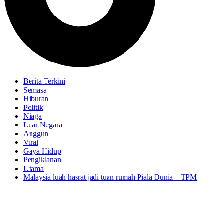
Berita Terkini
Semasa
Hiburan
Politik
Niaga
Luar Negara
Anggun
Viral
Gaya Hidup
Pengiklanan
Utama
Malaysia luah hasrat jadi tuan rumah Piala Dunia – TPM