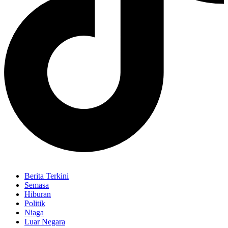
Berita Terkini
Semasa
Hiburan
Politik
Niaga
Luar Negara