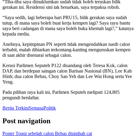
“Tiba-tiba saya dimaklumkan sudah tidak boleh teruskan bilik
gerakan ini. Residensi sini tak benarkan, saya terpaksa roboh.
“Saya sedih, lagi beberapa hari PRU15, bilik gerakan saya sudah
tutup, di mana saya boleh buat kerja kempen lagi? Saya rayu bantu
saya beri cadangan di mana saya boleh buka khemah lagi?,” katanya
kepada media.
Anehnya, kepimpinan PN seperti tidak mengendahkan nasib calon
terbabit, malah dibiarkan terkontang-kanting menguruskan kempen
di saat akhir disenarai sebagai calon.
Kerusi Parlimen Seputeh P122 disandang oleh Teresa Kok, calon
DAP, dan berdepan saingan calon Barisan Nasional (BN), Lee Kah
Hinh; dua calon Bebas, Choy San Yeh dan Lee Wai Hong serta Yee
Yeng.
Pada pilihan raya kali ini, Parlimen Seputeh meliputi 124,805
pengundi berdaftar.
Berita Terkini
Semasa
Politik
Post navigation
Poster Toqqi sebelah calon Bebas disimbah cat