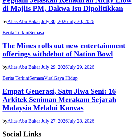
Peguam Jelaskan Kehadiran Nicky Liow
di Majlis PM, Dakwa Isu Dipolitikkan
by
Alias Abu Bakar
July 30, 2026
July 30, 2026
Berita Terkini
Semasa
The Mines rolls out new entertainment
offerings withdebut of Nation Bowl
by
Alias Abu Bakar
July 29, 2026
July 29, 2026
Berita Terkini
Semasa
Viral
Gaya Hidup
Empat Generasi, Satu Jiwa Seni: 16
Arkitek Seniman Merakam Sejarah
Malaysia Melalui Kanvas
by
Alias Abu Bakar
July 27, 2026
July 28, 2026
Social Links