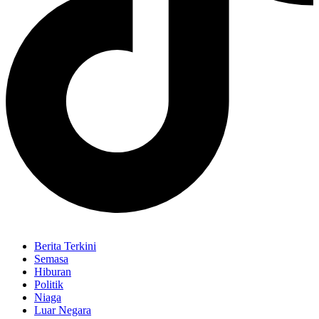
Berita Terkini
Semasa
Hiburan
Politik
Niaga
Luar Negara