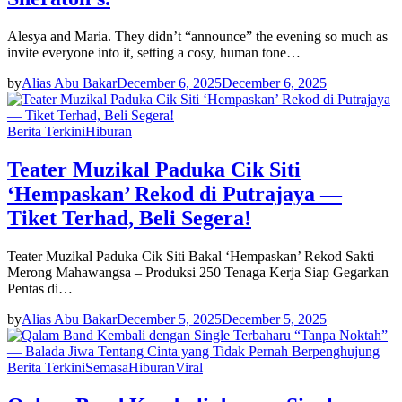
Alesya and Maria. They didn’t “announce” the evening so much as
invite everyone into it, setting a cosy, human tone…
by
Alias Abu Bakar
December 6, 2025
December 6, 2025
Berita Terkini
Hiburan
Teater Muzikal Paduka Cik Siti
‘Hempaskan’ Rekod di Putrajaya —
Tiket Terhad, Beli Segera!
Teater Muzikal Paduka Cik Siti Bakal ‘Hempaskan’ Rekod Sakti
Merong Mahawangsa – Produksi 250 Tenaga Kerja Siap Gegarkan
Pentas di…
by
Alias Abu Bakar
December 5, 2025
December 5, 2025
Berita Terkini
Semasa
Hiburan
Viral