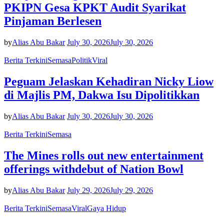
PKIPN Gesa KPKT Audit Syarikat
Pinjaman Berlesen
by
Alias Abu Bakar
July 30, 2026
July 30, 2026
Berita Terkini
Semasa
Politik
Viral
Peguam Jelaskan Kehadiran Nicky Liow
di Majlis PM, Dakwa Isu Dipolitikkan
by
Alias Abu Bakar
July 30, 2026
July 30, 2026
Berita Terkini
Semasa
The Mines rolls out new entertainment
offerings withdebut of Nation Bowl
by
Alias Abu Bakar
July 29, 2026
July 29, 2026
Berita Terkini
Semasa
Viral
Gaya Hidup