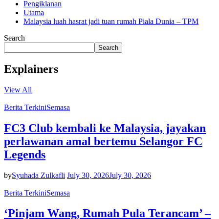
Pengiklanan
Utama
Malaysia luah hasrat jadi tuan rumah Piala Dunia – TPM
Search
Search
Explainers
View All
Berita Terkini
Semasa
FC3 Club kembali ke Malaysia, jayakan
perlawanan amal bertemu Selangor FC
Legends
by
Syuhada Zulkafli
July 30, 2026
July 30, 2026
Berita Terkini
Semasa
‘Pinjam Wang, Rumah Pula Terancam’ –