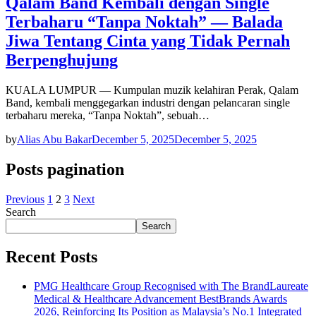
Qalam Band Kembali dengan Single
Terbaharu “Tanpa Noktah” — Balada
Jiwa Tentang Cinta yang Tidak Pernah
Berpenghujung
KUALA LUMPUR — Kumpulan muzik kelahiran Perak, Qalam
Band, kembali menggegarkan industri dengan pelancaran single
terbaharu mereka, “Tanpa Noktah”, sebuah…
by
Alias Abu Bakar
December 5, 2025
December 5, 2025
Posts pagination
Previous
1
2
3
Next
Search
Search
Recent Posts
PMG Healthcare Group Recognised with The BrandLaureate
Medical & Healthcare Advancement BestBrands Awards
2026, Reinforcing Its Position as Malaysia’s No.1 Integrated