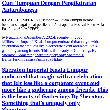
Curi Tumpuan Dengan Pengiktirafan
Antarabangsa
KUALA LUMPUR, 6 Disember — Kuala Lumpur kembali
bersinar sebagai pusat perfileman Asia apabila Festival Filem Asia
Pasifik ke-62 (APFF62)…
by
Nurzulaikha
December 7, 2025
December 7, 2025
Berita Terkini
Semasa
Viral
Gaya Hidup
Sheraton Imperial Kuala Lumpur
embraced that magic with a celebration
that felt less like a corporate event and
more like a gathering among friends. This
is the beauty of Gatherings By Sheraton.
Something that’s uniquely only
Sheraton’s.