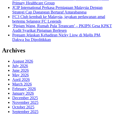
Primary Healthcare Group
JCIP International Perkasa Perniagaan Malaysia Dengan
Strategi Cap Dagangan Bertaraf Antarabangsa
FC3 Club kembali ke Malaysia, jayakan perlawanan amal
bertemu Selangor FC Legends
‘Pinjam Wang, Rumah Pula Terancam’ – PKIPN Gesa KPKT
Audit Syarikat Pinjaman Berlesen
Peguam Jelaskan Kehadiran Nicky Liow di Majlis PM,
Dakwa Isu Dipolitikkan
Archives
August 2026
July 2026
June 2026
May 2026
April 2026
March 2026
February 2026
January 2026
December 2025
November 2025
October 2025
September 2025