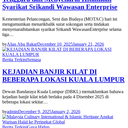
Syarikat Srikandi Wawasan Enterprise
Kementerian Pelancongan, Seni dan Budaya (MOTAC) hari ini
mengumumkan menarikbalik surat sokongan serta tindakan
menyenaraihitamkan syarikat Srikandi WawasanEnterprise selama
tiga…
by
Alias Abu Bakar
December 10, 2025
January 21, 2026
Berita Terkini
Semasa
KEJADIAN BANJIR KILAT DI
BEBERAPA LOKASI KUALA LUMPUR
Dewan Bandaraya Kuala Lumpur (DBKL) memaklumkan bahawa
kejadian banjir kilat telah berlaku pada 4 Disember 2025 di
beberapa lokasi sekitar…
by
admin
December 9, 2025
January 2, 2026
Berita Terkini
Gaya Hidup