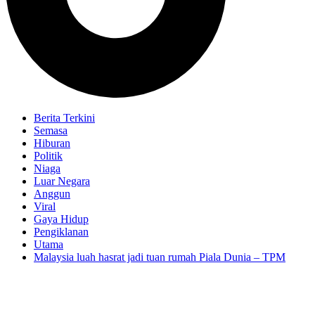
Berita Terkini
Semasa
Hiburan
Politik
Niaga
Luar Negara
Anggun
Viral
Gaya Hidup
Pengiklanan
Utama
Malaysia luah hasrat jadi tuan rumah Piala Dunia – TPM