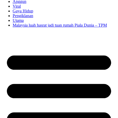
Anggun
Viral
Gaya Hidup
Pengiklanan
Utama
Malaysia luah hasrat jadi tuan rumah Piala Dunia – TPM