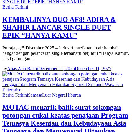
Berita Terkini
KEMBALINYA DUO AF8! ADIRA &
SHAHIR LANCAR SINGLE DUET
EPIK “HANYA KAMU”
Putrajaya, 5 Disember 2025 – Industri muzik tanah air kembali
hangat dengan pelancaran single terbaharu berjudul “Hanya Kamu”,
hasil gabungan…
by
Alias Abu Bakar
December 11, 2025
December 11, 2025
Berita Terkini
Semasa
Luar Negara
Hiburan
MOTAC menarik balik surat sokongan
potongan cukai keatas penajaan Program
Temasya Kesenian dan Kebudayaan Asia
Tenggara dan Menyenarai Hitamkan