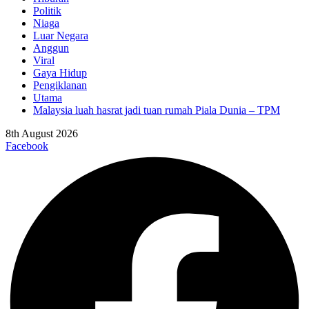
Politik
Niaga
Luar Negara
Anggun
Viral
Gaya Hidup
Pengiklanan
Utama
Malaysia luah hasrat jadi tuan rumah Piala Dunia – TPM
8th August 2026
Facebook