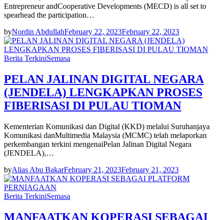
Entrepreneur andCooperative Developments (MECD) is all set to
spearhead the participation…
by
Nordin Abdullah
February 22, 2023
February 22, 2023
Berita Terkini
Semasa
PELAN JALINAN DIGITAL NEGARA
(JENDELA) LENGKAPKAN PROSES
FIBERISASI DI PULAU TIOMAN
Kementerian Komunikasi dan Digital (KKD) melalui Suruhanjaya
Komunikasi danMultimedia Malaysia (MCMC) telah melaporkan
perkembangan terkini mengenaiPelan Jalinan Digital Negara
(JENDELA),…
by
Alias Abu Bakar
February 21, 2023
February 21, 2023
Berita Terkini
Semasa
MANFAATKAN KOPERASI SEBAGAI