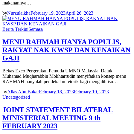
makanannya…
by
Nurzulaikha
February 19, 2023
April 26, 2023
Berita Terkini
Semasa
MENU RAHMAH HANYA POPULIS,
RAKYAT NAK KWSP DAN KENAIKAN
GAJI
Bekas Exco Pergerakan Pemuda UMNO Malaysia, Datuk
Muhamad Muqharabbin Mokhtarrudin menyifatkan konsep menu
RAHMAH hanyalah pendekatan retorik bagi mengalih isu…
by
Alias Abu Bakar
February 18, 2023
February 19, 2023
Uncategorized
JOINT STATEMENT BILATERAL
MINISTERIAL MEETING 9 th
FEBRUARY 2023