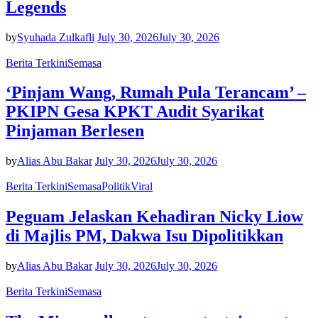
Legends
by
Syuhada Zulkafli
July 30, 2026
July 30, 2026
Berita Terkini
Semasa
‘Pinjam Wang, Rumah Pula Terancam’ –
PKIPN Gesa KPKT Audit Syarikat
Pinjaman Berlesen
by
Alias Abu Bakar
July 30, 2026
July 30, 2026
Berita Terkini
Semasa
Politik
Viral
Peguam Jelaskan Kehadiran Nicky Liow
di Majlis PM, Dakwa Isu Dipolitikkan
by
Alias Abu Bakar
July 30, 2026
July 30, 2026
Berita Terkini
Semasa