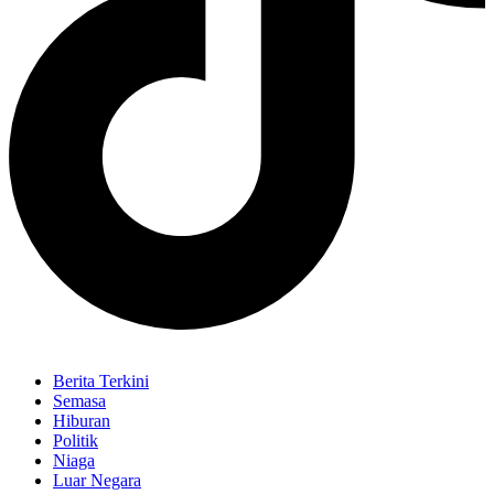
Berita Terkini
Semasa
Hiburan
Politik
Niaga
Luar Negara