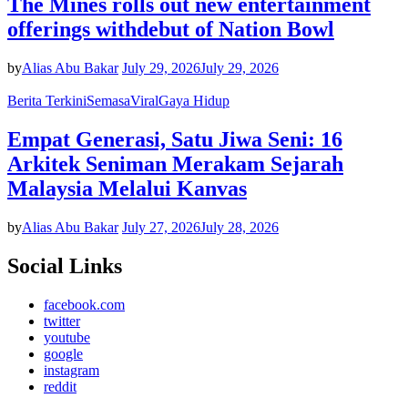
The Mines rolls out new entertainment
offerings withdebut of Nation Bowl
by
Alias Abu Bakar
July 29, 2026
July 29, 2026
Berita Terkini
Semasa
Viral
Gaya Hidup
Empat Generasi, Satu Jiwa Seni: 16
Arkitek Seniman Merakam Sejarah
Malaysia Melalui Kanvas
by
Alias Abu Bakar
July 27, 2026
July 28, 2026
Social Links
facebook.com
twitter
youtube
google
instagram
reddit