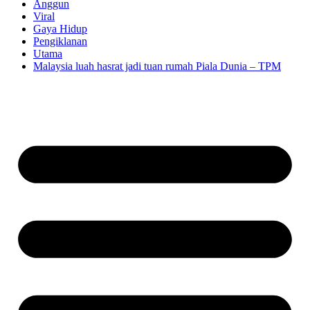
Anggun
Viral
Gaya Hidup
Pengiklanan
Utama
Malaysia luah hasrat jadi tuan rumah Piala Dunia – TPM