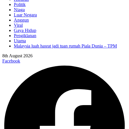
Politik
Niaga
Luar Negara
Anggun
Viral
Gaya Hidup
Pengiklanan
Utama
Malaysia luah hasrat jadi tuan rumah Piala Dunia – TPM
8th August 2026
Facebook