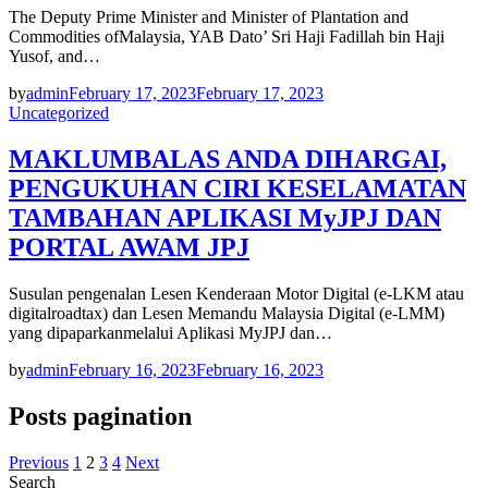
The Deputy Prime Minister and Minister of Plantation and
Commodities ofMalaysia, YAB Dato’ Sri Haji Fadillah bin Haji
Yusof, and…
by
admin
February 17, 2023
February 17, 2023
Uncategorized
MAKLUMBALAS ANDA DIHARGAI,
PENGUKUHAN CIRI KESELAMATAN
TAMBAHAN APLIKASI MyJPJ DAN
PORTAL AWAM JPJ
Susulan pengenalan Lesen Kenderaan Motor Digital (e-LKM atau
digitalroadtax) dan Lesen Memandu Malaysia Digital (e-LMM)
yang dipaparkanmelalui Aplikasi MyJPJ dan…
by
admin
February 16, 2023
February 16, 2023
Posts pagination
Previous
1
2
3
4
Next
Search