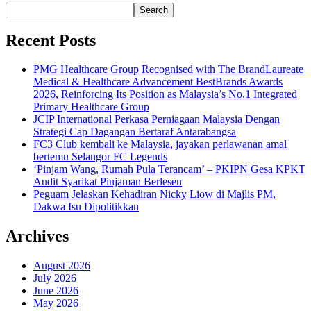
Search
Recent Posts
PMG Healthcare Group Recognised with The BrandLaureate
Medical & Healthcare Advancement BestBrands Awards
2026, Reinforcing Its Position as Malaysia’s No.1 Integrated
Primary Healthcare Group
JCIP International Perkasa Perniagaan Malaysia Dengan
Strategi Cap Dagangan Bertaraf Antarabangsa
FC3 Club kembali ke Malaysia, jayakan perlawanan amal
bertemu Selangor FC Legends
‘Pinjam Wang, Rumah Pula Terancam’ – PKIPN Gesa KPKT
Audit Syarikat Pinjaman Berlesen
Peguam Jelaskan Kehadiran Nicky Liow di Majlis PM,
Dakwa Isu Dipolitikkan
Archives
August 2026
July 2026
June 2026
May 2026