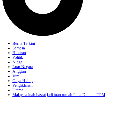
Berita Terkini
Semasa
Hiburan
Politik
Niaga
Luar Negara
Anggun
Viral
Gaya Hidup
Pengiklanan
Utama
Malaysia luah hasrat jadi tuan rumah Piala Dunia – TPM