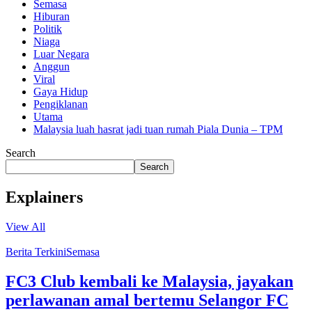
Semasa
Hiburan
Politik
Niaga
Luar Negara
Anggun
Viral
Gaya Hidup
Pengiklanan
Utama
Malaysia luah hasrat jadi tuan rumah Piala Dunia – TPM
Search
Search
Explainers
View All
Berita Terkini
Semasa
FC3 Club kembali ke Malaysia, jayakan
perlawanan amal bertemu Selangor FC